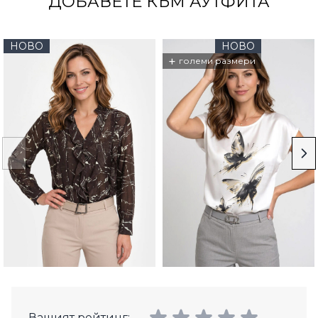
ДОБАВЕТЕ КЪМ АУТФИТА
НОВО
НОВО
+
големи размери
Вашият рейтинг: