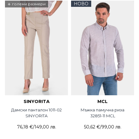
+
НОВО
големи размери
SINYORITA
MCL
Дамски панталон 1011-02
Мъжка памучна риза
SINYORITA
32851-11 MCL
76,18 €
/
149,00 лв.
50,62 €
/
99,00 лв.