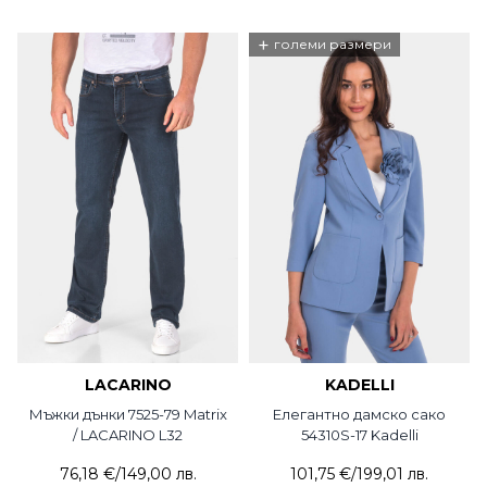
+
големи размери
LACARINO
KADELLI
Мъжки дънки 7525-79 Matrix
Елегантно дамско сако
/ LACARINO L32
54310S-17 Kadelli
76,18 €
/
149,00 лв.
101,75 €
/
199,01 лв.