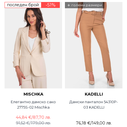
последен брой
-51%
+
големи размери
MISCHKA
KADELLI
Елегантно дамско сако
Дамски панталон 54310P-
2775S-02 Mischka
03 KADELLI
44,84 €
/
87,70 лв.
91,52 €
/
179,00 лв.
76,18 €
/
149,00 лв.