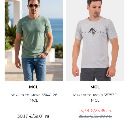
MCL
MCL
Мъжка тениска 35441-26
Мъжка тениска 35757-11
MCL
MCL
13,78 €
/
26,95 лв.
30,17 €
/
59,01 лв.
28,12 €
/
55,00 лв.