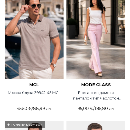
MCL
MODE CLASS
Мъжка блуза 39942-45 MCL
Елегантен дамски
панталон тип чарлстон
5765P-50 MDC
45,50 €
/
88,99 лв.
95,00 €
/
185,80 лв.
+
големи размери