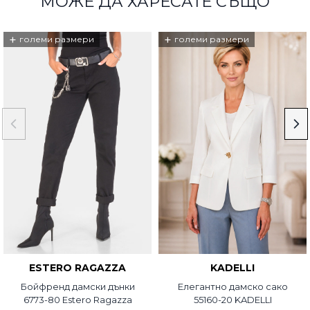
МОЖЕ ДА ХАРЕСАТЕ СЪЩО
+
+
големи размери
големи размери
ESTERO RAGAZZA
KADELLI
Бойфренд дамски дънки
Елегантно дамско сако
6773-80 Estero Ragazza
55160-20 KADELLI