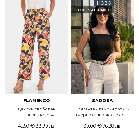
НОВО
+
големи размери
FLAMENCO
SADOSA
Дамски свободен
Елегантен дамски потник
панталон 24339-43
в черно с широко деколте
FLAMENCO
3162-09 Sadosa
45,50 €
/
88,99 лв.
39,00 €
/
76,28 лв.