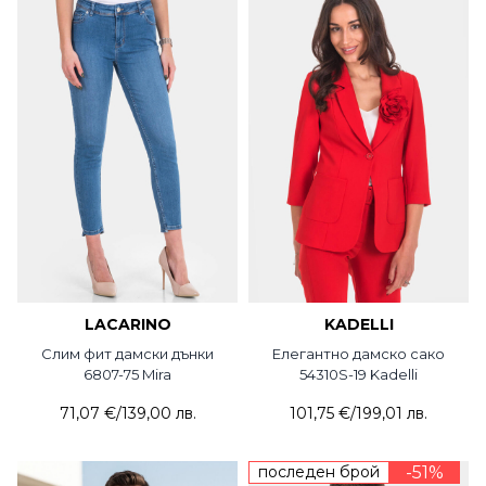
LACARINO
KADELLI
Слим фит дамски дънки
Елегантно дамско сако
6807-75 Mira
54310S-19 Kadelli
71,07 €
/
139,00 лв.
101,75 €
/
199,01 лв.
последен брой
-51%