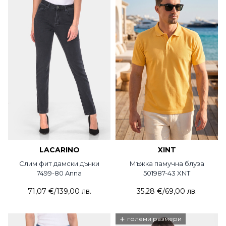
LACARINO
XINT
Слим фит дамски дънки
Мъжка памучна блуза
7499-80 Anna
501987-43 XNT
71,07 €
/
139,00 лв.
35,28 €
/
69,00 лв.
+
големи размери