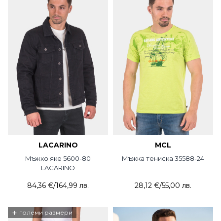
LACARINO
MCL
Мъжко яке 5600-80
Мъжка тениска 35588-24
LACARINO
84,36 €
/
164,99 лв.
28,12 €
/
55,00 лв.
+
големи размери