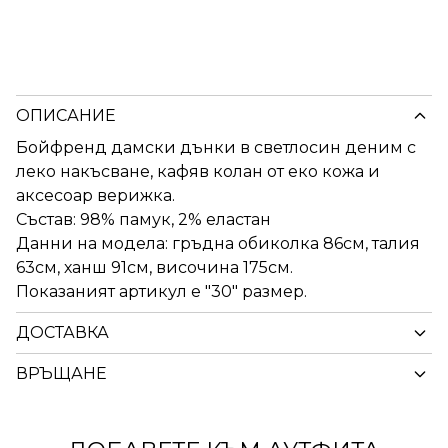
ОПИСАНИЕ
Бойфренд дамски дънки в светлосин деним с
леко накъсване, кафяв колан от еко кожа и
аксесоар верижка.
Състав: 98% памук, 2% еластан
Данни на модела: гръдна обиколка 86см, талия
63см, ханш 91см, височина 175см.
Показаният артикул е "30" размер.
ДОСТАВКА
ВРЪЩАНЕ