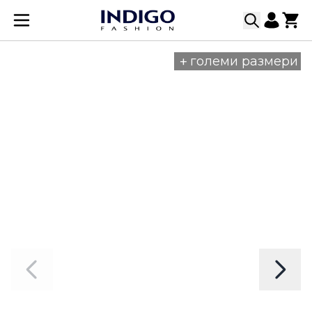
Прескачане към съдържанието
+
големи размери