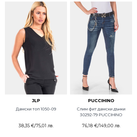
JLP
PUCCIHINO
Дамски топ 1050-09
Слим фит дамски дънки
30292-79 PUCCIHINO
38,35 €
/
75,01 лв.
76,18 €
/
149,00 лв.