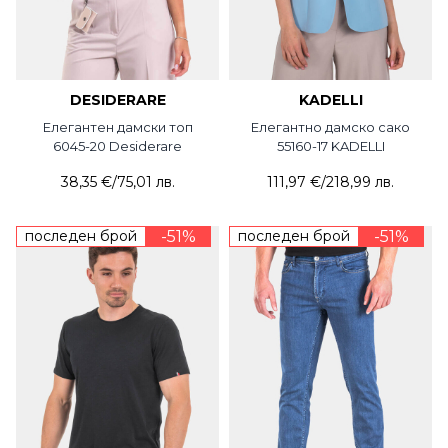
DESIDERARE
KADELLI
Елегантен дамски топ
Елегантно дамско сако
6045-20 Desiderare
55160-17 KADELLI
38,35 €
/
75,01 лв.
111,97 €
/
218,99 лв.
последен брой
-51%
последен брой
-51%