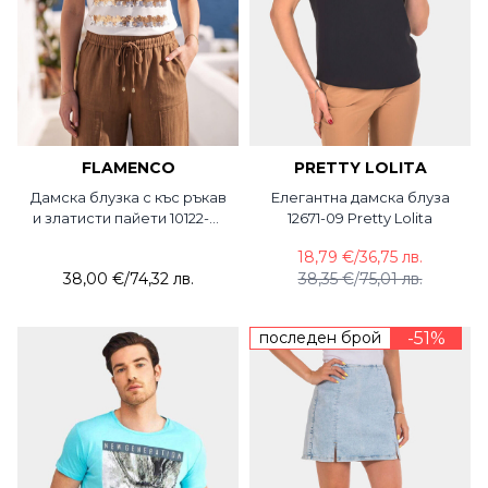
FLAMENCO
PRETTY LOLITA
Дамска блузка с къс ръкав
Елегантна дамска блуза
и златисти пайети 10122-01
12671-09 Pretty Lolita
Flamenco
18,79 €
/
36,75 лв.
38,00 €
/
74,32 лв.
38,35 €
/
75,01 лв.
последен брой
-51%