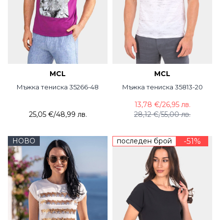
MCL
MCL
Мъжка тениска 35266-48
Мъжка тениска 35813-20
13,78 €
/
26,95 лв.
25,05 €
/
48,99 лв.
28,12 €
/
55,00 лв.
НОВО
последен брой
-51%