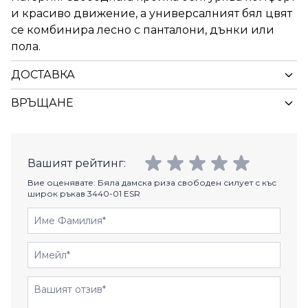
и красиво движение, а универсалният бял цвят
се комбинира лесно с панталони, дънки или
пола.
ДОСТАВКА
ВРЪЩАНЕ
Вашият рейтинг:
Вие оценявате:
Бяла дамска риза свободен силует с къс
широк ръкав 3440-01 ESR
Име Фамилия
Имейл
Отзиви