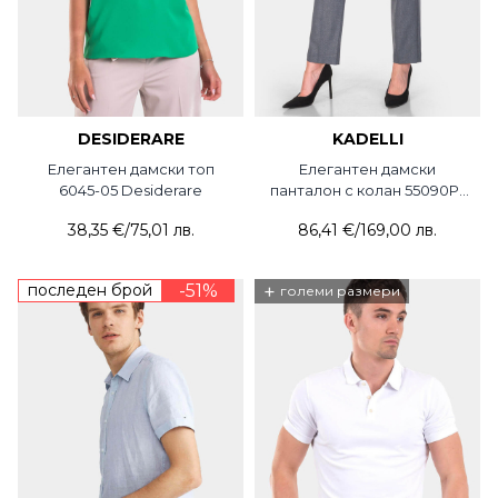
DESIDERARE
KADELLI
Елегантен дамски топ
Елегантен дамски
6045-05 Desiderare
панталон с колан 55090P-
18 KADELLI
38,35 €
/
75,01 лв.
86,41 €
/
169,00 лв.
последен брой
-51%
+
големи размери