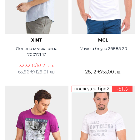
XINT
MCL
Ленена мъжка риза
Мъжка блуза 26885-20
700771-17
32,32 €
/
63,21 лв.
65,96 €
/
129,01 лв.
28,12 €
/
55,00 лв.
последен брой
-51%