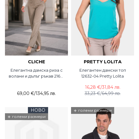
CLICHE
PRETTY LOLITA
Елегантна дамска риза с
Елегантен дамски топ
волани и дълъг ръкав 2169-
12632-04 Pretty Lolita
20 Cliche
16,28 €
/
31,84 лв.
69,00 €
/
134,95 лв.
33,23 €
/
64,99 лв.
НОВО
+
големи размери
+
големи размери