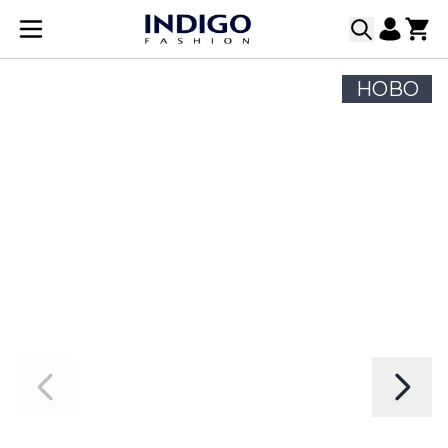
Прескачане към съдържанието
НОВО