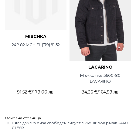
MISCHKA
24P 82 MCH EL (179) 91.52
LACARINO
Мъжко яке 5600-80
LACARINO
91,52 €
/
179,00 лв.
84,36 €
/
164,99 лв.
Основна страница
>
Бяла дамска риза свободен силует с къс широк ръкав 3440-
01 ESR