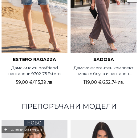
ESTERO RAGAZZA
SADOSA
Дамски къси boyfriend
Дамски елегантен комплект
панталони 9702-75 Estero
мока с блуза и панталон
Ragazza
4066-45 Sadosa
59,00 €
/
115,39 лв.
119,00 €
/
232,74 лв.
ПРЕПОРЪЧАНИ МОДЕЛИ
НОВО
+
големи размери