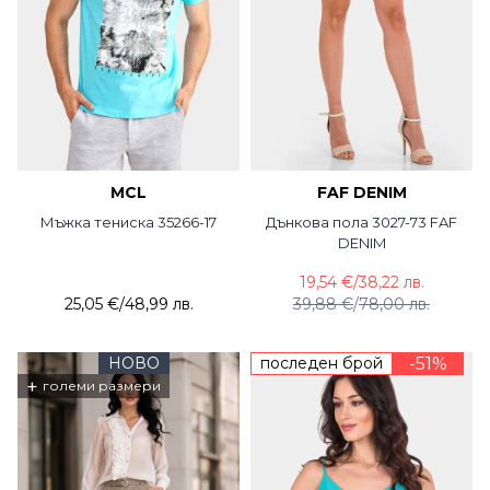
MCL
FAF DENIM
Мъжка тениска 35266-17
Дънкова пола 3027-73 FAF
DENIM
19,54 €
/
38,22 лв.
25,05 €
/
48,99 лв.
39,88 €
/
78,00 лв.
НОВО
последен брой
-51%
+
големи размери