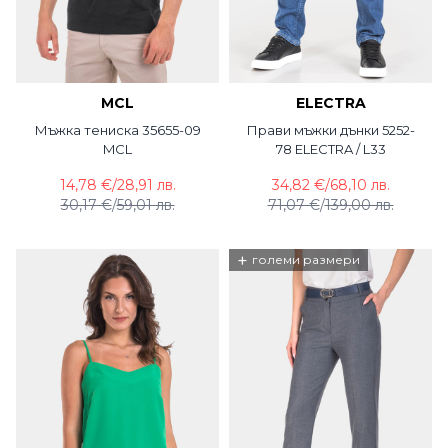
MCL
ELECTRA
Мъжка тениска 35655-09
Прави мъжки дънки 5252-
MCL
78 ELECTRA / L33
14,78 €
/
28,91 лв.
34,82 €
/
68,10 лв.
30,17 €
/
59,01 лв.
71,07 €
/
139,00 лв.
+
големи размери