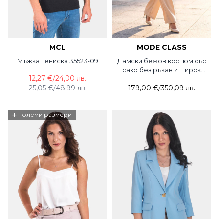
MCL
MODE CLASS
Мъжка тениска 35523-09
Дамски бежов костюм със
сако без ръкав и широк
12,27 €
/
24,00 лв.
панталон 5780-02 MDC
25,05 €
/
48,99 лв.
179,00 €
/
350,09 лв.
+
големи размери