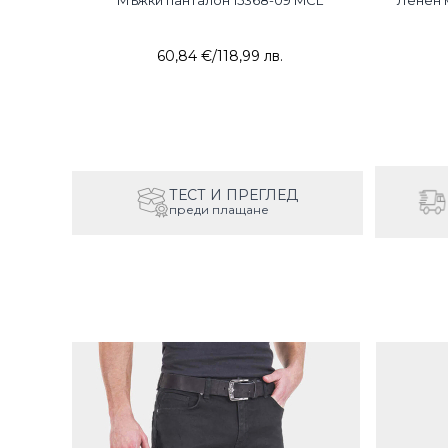
ack
Мъжки панталон 15368-09 MCL
Ленен 
60,84 €
/
118,99 лв.
ТЕСТ И ПРЕГЛЕД
преди плащане