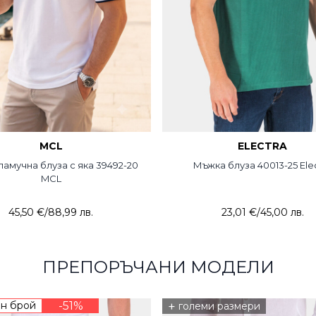
MCL
ELECTRA
амучна блуза с яка 39492-20
Мъжка блуза 40013-25 Ele
MCL
45,50 €
/
88,99 лв.
23,01 €
/
45,00 лв.
ПРЕПОРЪЧАНИ МОДЕЛИ
н брой
-51%
+
големи размери