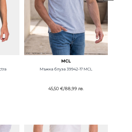
MCL
ctra
Мъжка блуза 39942-17 MCL
Лене
45,50 €
/
88,99 лв.