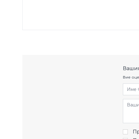
Вашия
Вие оце
Име 
Отзив
Пр