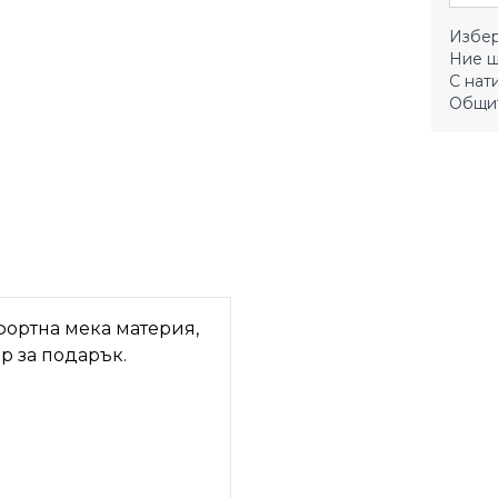
Избер
Ние щ
С нат
Общит
фортна мека материя,
р за подарък.