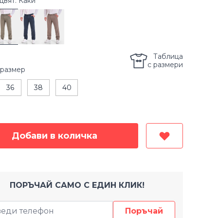
цвят: Каки
Таблица
с размери
размер
36
38
40
Добави в количка
ПОРЪЧАЙ САМО С ЕДИН КЛИК!
Поръчай