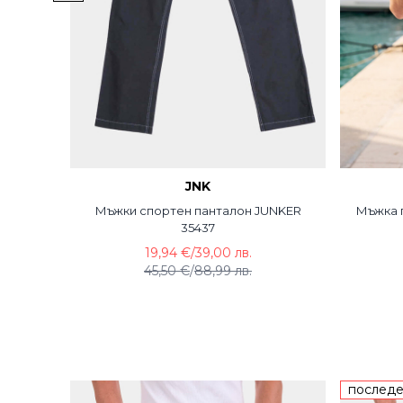
JNK
486-13
Мъжки спортен панталон JUNKER
Мъжка п
35437
19,94 €
/
39,00 лв.
45,50 €
/
88,99 лв.
последе