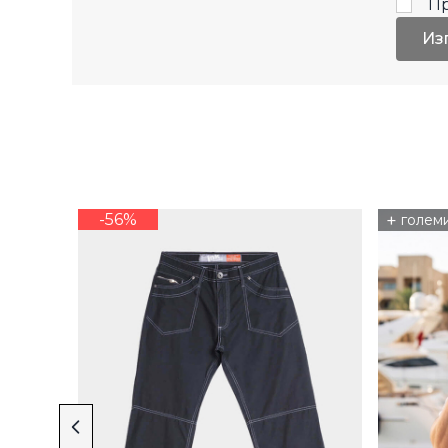
П
Из
-56%
+
голем