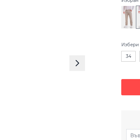
Избран 
Избери
34