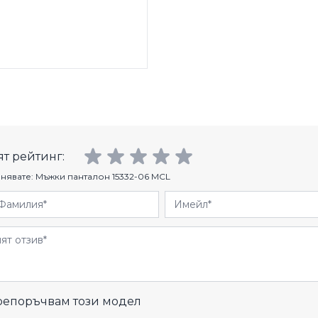
т рейтинг:
нявате:
Мъжки панталон 15332-06 MCL
Фамилия
Имейл
и
епоръчвам този модел