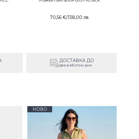
 MCL
Мъжки панталон 6997-16 Jack
Мъж
70,56 €
/
138,00 лв.
А
ДОСТАВКА ДО
два работни дни
НОВО