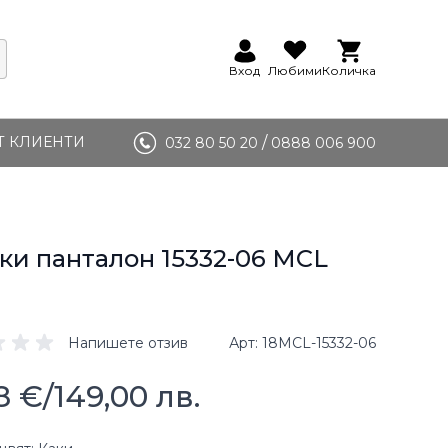
Вход
Любими
Количка
Т КЛИЕНТИ
/
032 80 50 20
0888 006 900
и панталон 15332-06 MCL
Напишете отзив
Арт
18MCL-15332-06
8 €
/
149,00 лв.