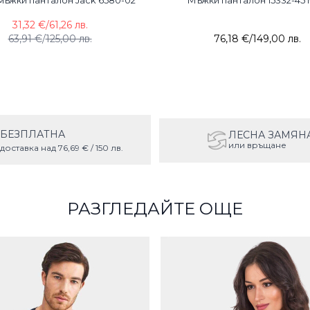
мъжки панталон Jack 6580-02
Мъжки панталон 15332-45
31,32 €
/
61,26 лв.
63,91 €
/
125,00 лв.
76,18 €
/
149,00 лв.
БЕЗПЛАТНА
ЛЕСНА ЗАМЯН
или връщане
доставка над 76,69 € / 150 лв.
РАЗГЛЕДАЙТЕ ОЩЕ