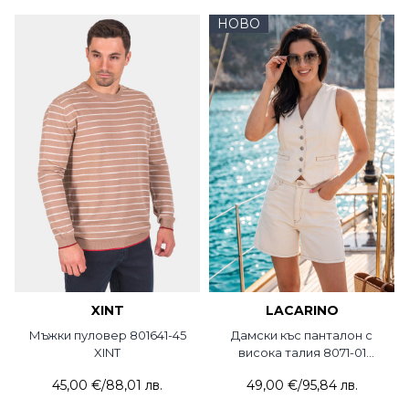
НОВО
XINT
LACARINO
Мъжки пуловер 801641-45
Дамски къс панталон с
XINT
висока талия 8071-01
Lacarino
45,00 €
/
88,01 лв.
49,00 €
/
95,84 лв.