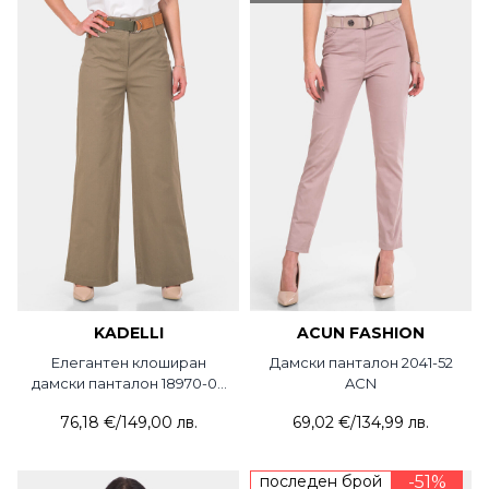
KADELLI
ACUN FASHION
Елегантен клоширан
Дамски панталон 2041-52
дамски панталон 18970-06
ACN
KDL
76,18 €
/
149,00 лв.
69,02 €
/
134,99 лв.
последен брой
-51%