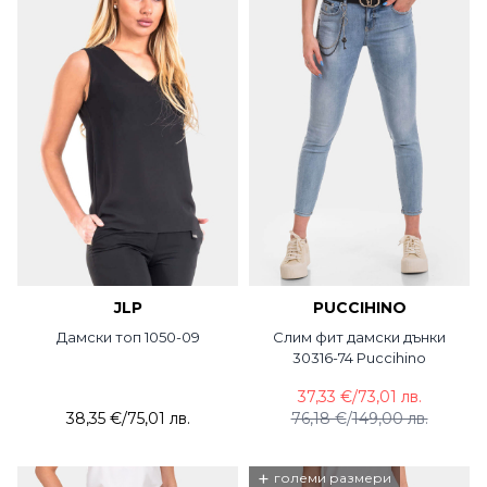
JLP
PUCCIHINO
Дамски топ 1050-09
Слим фит дамски дънки
30316-74 Puccihino
37,33 €
/
73,01 лв.
38,35 €
/
75,01 лв.
76,18 €
/
149,00 лв.
+
големи размери