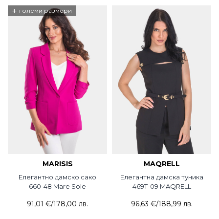
+
големи размери
MARISIS
MAQRELL
Елегантно дамско сако
Елегантна дамска туника
660-48 Mare Sole
469T-09 MAQRELL
91,01 €
/
178,00 лв.
96,63 €
/
188,99 лв.