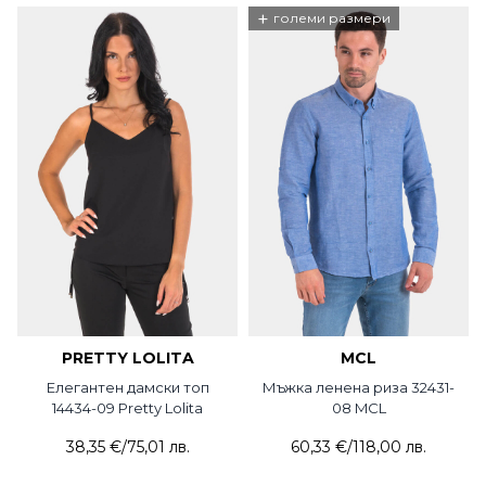
+
големи размери
PRETTY LOLITA
MCL
Елегантен дамски топ
Мъжка ленена риза 32431-
14434-09 Pretty Lolita
08 MCL
38,35 €
/
75,01 лв.
60,33 €
/
118,00 лв.