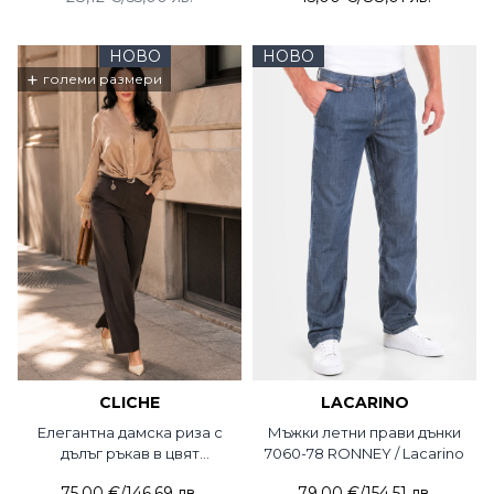
НОВО
НОВО
+
големи размери
CLICHE
LACARINO
Елегантна дамска риза с
Мъжки летни прави дънки
дълъг ръкав в цвят
7060-78 RONNEY / Lacarino
капучино 2156-02 CLC
75,00 €
/
146,69 лв.
79,00 €
/
154,51 лв.