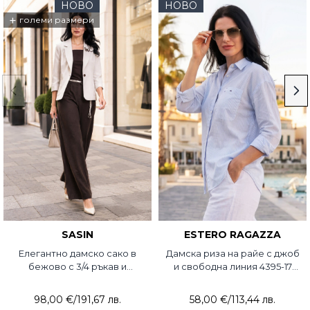
НОВО
НОВО
+
големи размери
SASIN
ESTERO RAGAZZA
Елегантно дамско сако в
Дамска риза на райе с джоб
бежово с 3/4 ръкав и
и свободна линия 4395-17
брошка 7738-02 Sasin
Estero Ragazza
98,00 €
/
191,67 лв.
58,00 €
/
113,44 лв.