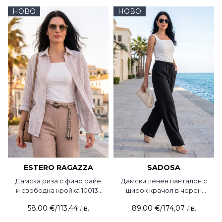
НОВО
НОВО
ESTERO RAGAZZA
SADOSA
Дамска риза с фино райе
Дамски ленен панталон с
и свободна кройка 10013-
широк крачол в черен
02 Estero Ragazza
цвят 2013-09 Sadosa
58,00 €
/
113,44 лв.
89,00 €
/
174,07 лв.