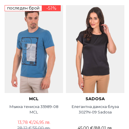
последен брой
-51%
MCL
SADOSA
Мъжка тениска 35989-08
Елегантна дамска блуза
MCL
3027N-09 Sadosa
13,78 €
/
26,95 лв.
28,12 €
/
55,00 лв.
45,00 €
/
88,01 лв.