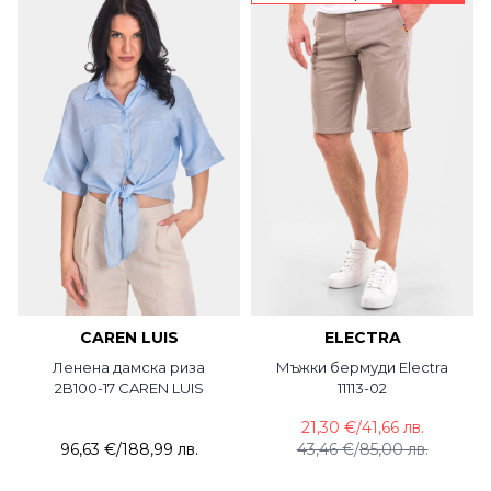
CAREN LUIS
ELECTRA
Ленена дамска риза
Мъжки бермуди Electra
2B100-17 CAREN LUIS
11113-02
21,30 €
/
41,66 лв.
96,63 €
/
188,99 лв.
43,46 €
/
85,00 лв.