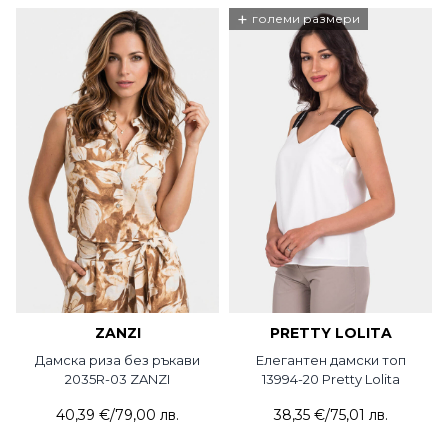
+
големи размери
ZANZI
PRETTY LOLITA
Дамска риза без ръкави
Елегантен дамски топ
2035R-03 ZANZI
13994-20 Pretty Lolita
40,39 €
/
79,00 лв.
38,35 €
/
75,01 лв.