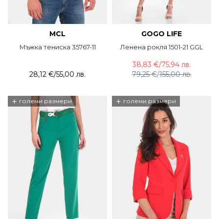
MCL
GOGO LIFE
Мъжка тениска 35767-11
Ленена рокля 1501-21 GGL
38,83 €
/
75,94 лв.
28,12 €
/
55,00 лв.
79,25 €
/
155,00 лв.
+
+
големи размери
големи размери