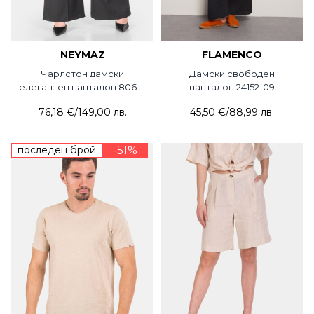
NEYMAZ
FLAMENCO
Чарлстон дамски
Дамски свободен
елегантен панталон 8068-
панталон 24152-09
09 NMZ с колан от еко
FLAMENCO
76,18 €
/
149,00 лв.
45,50 €
/
88,99 лв.
кожа и верижка
последен брой
-51%