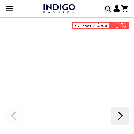
Прескачане към съдържанието
-51%
остават 2 броя