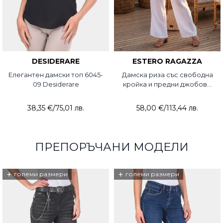
DESIDERARE
ESTERO RAGAZZA
Елегантен дамски топ 6045-
Дамска риза със свободна
09 Desiderare
кройка и предни джобове
3934-20 Estero Ragazza
38,35 €
/
75,01 лв.
58,00 €
/
113,44 лв.
ПРЕПОРЪЧАНИ МОДЕЛИ
+
+
големи размери
големи размери