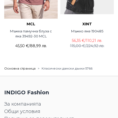
MCL
XINT
Мъжка памучна блуза с
Мъжко яке 190485
яка 39492-30 MCL
56,35 €
/
110,21 лв.
45,50 €
/
88,99 лв.
115,00 €
/
224,92 лв.
Основна страница
>
Класически дамски дънки 5766
INDIGO Fashion
За компанията
Общи условия