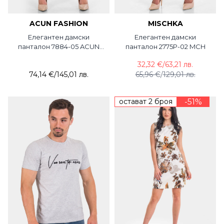
ACUN FASHION
MISCHKA
Елегантен дамски
Елегантен дамски
панталон 7884-05 ACUN
панталон 2775P-02 MCH
Fashion
32,32 €
/
63,21 лв.
74,14 €
/
145,01 лв.
65,96 €
/
129,01 лв.
остават 2 броя
-51%