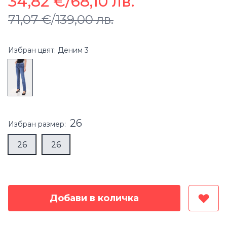
34,82 €
/
68,10 лв.
71,07 €
/
139,00 лв.
Избран цвят: Деним 3
26
Избран
размер
:
26
26
Добави в количка