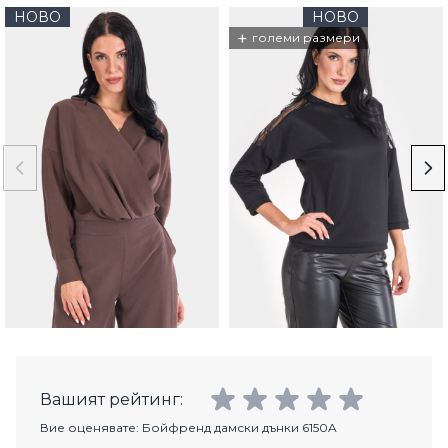
НОВО
НОВО
+
големи размери
Вашият рейтинг:
Вие оценявате:
Бойфренд дамски дънки 6150A