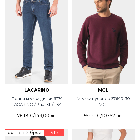
LACARINO
MCL
Прави мъжки дънки 6774
Мъжки пуловер 27643-30
LACARINO / Paul XL / L34
MCL
76,18 €
/
149,00 лв.
55,00 €
/
107,57 лв.
остават 2 броя
-51%