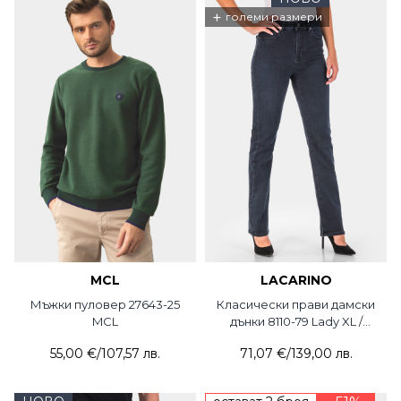
+
големи размери
MCL
LACARINO
Мъжки пуловер 27643-25
Класически прави дамски
MCL
дънки 8110-79 Lady XL /
Lacarino
55,00 €
/
107,57 лв.
71,07 €
/
139,00 лв.