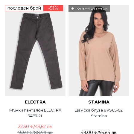
последен брой
-51%
+
големи размери
ELECTRA
STAMINA
Мъжки панталон ELECTRA
Дамска блуза 8VS65-02
7487-21
Stamina
22,30 €
/
43,62 лв.
45,50 €
/
88,99 лв.
49,00 €
/
95,84 лв.