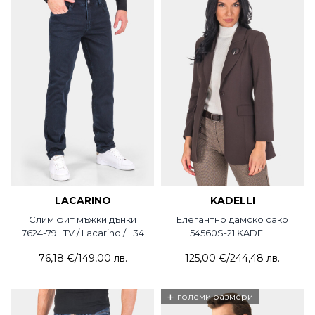
LACARINO
KADELLI
Слим фит мъжки дънки
Елегантно дамско сако
7624-79 LTV / Lacarino / L34
54560S-21 KADELLI
76,18 €
/
149,00 лв.
125,00 €
/
244,48 лв.
+
големи размери