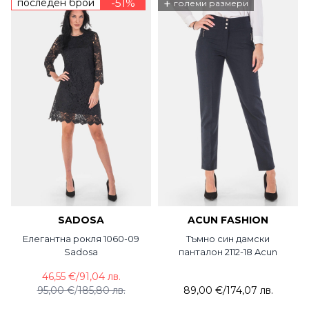
последен брой
-51%
+
големи размери
SADOSA
ACUN FASHION
Елегантна рокля 1060-09
Тъмно син дамски
Sadosa
панталон 2112-18 Acun
46,55 €
/
91,04 лв.
95,00 €
/
185,80 лв.
89,00 €
/
174,07 лв.