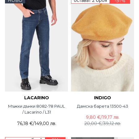
НОВО
остават 2 броя
-51%
LACARINO
INDIGO
Мъжки дънки 8082-78 PAUL
Дамска барета 13500-43
/ Lacarino / L31
9,80 €
/
19,17 лв.
76,18 €
/
149,00 лв.
20,00 €
/
39,12 лв.