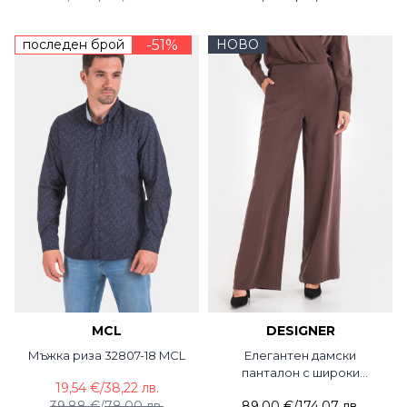
последен брой
-51%
НОВО
MCL
DESIGNER
Мъжка риза 32807-18 MCL
Елегантен дамски
панталон с широки
19,54 €
/
38,22 лв.
крачоли 7140P-45
39,88 €
/
78,00 лв.
89,00 €
/
174,07 лв.
DESIGNER