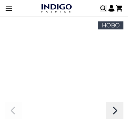
Прескачане към съдържанието
НОВО