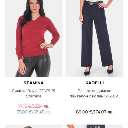
STAMINA
KADELLI
Дамска блуза 2FM19-19
Разкроен дамски
Stamina
панталон с колан 54560P-
18 KADELLI
17,15 €
/
33,54 лв.
35,00 €
/
68,45 лв.
89,00 €
/
174,07 лв.
НОВО