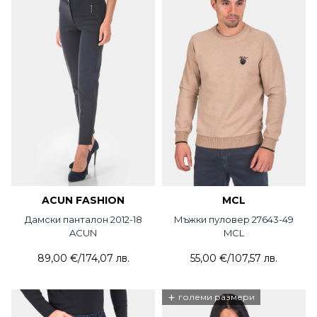
ACUN FASHION
MCL
Дамски панталон 2012-18
Мъжки пуловер 27643-49
ACUN
MCL
89,00 €
/
174,07 лв.
55,00 €
/
107,57 лв.
+
големи размери