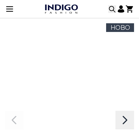
Прескачане към съдържанието
НОВО