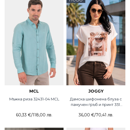
MCL
JOGGY
Mъжка риза 32431-04 MCL
Дамска шифонена блуза с
памучен гръб и принт 351-
21 JOGGY
60,33 €
/
118,00 лв.
36,00 €
/
70,41 лв.