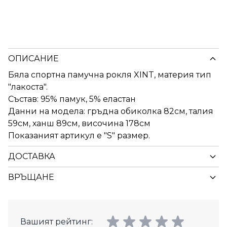
ОПИСАНИЕ
Бяла спортна памучна рокля XINT, материя тип
"лакоста".
Състав: 95% памук, 5% еластан
Данни на модела: гръдна обиколка 82см, талия
59см, ханш 89см, височина 178см
Показаният артикул е "S" размер.
ДОСТАВКА
ВРЪЩАНЕ
Вашият рейтинг: