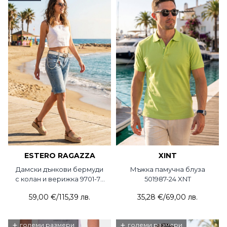
ESTERO RAGAZZA
XINT
Дамски дънкови бермуди
Мъжка памучна блуза
с колан и верижка 9701-74
501987-24 XNT
Estero Ragazza
59,00 €
/
115,39 лв.
35,28 €
/
69,00 лв.
+
+
големи размери
големи размери