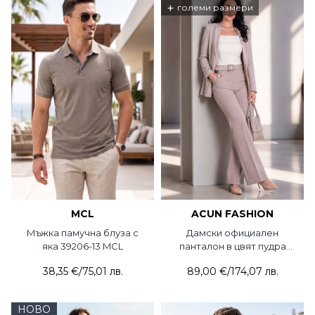
+
големи размери
MCL
ACUN FASHION
Мъжка памучна блуза с
Дамски официален
яка 39206-13 MCL
панталон в цвят пудра
5030-50 ACUN
38,35 €
/
75,01 лв.
89,00 €
/
174,07 лв.
НОВО