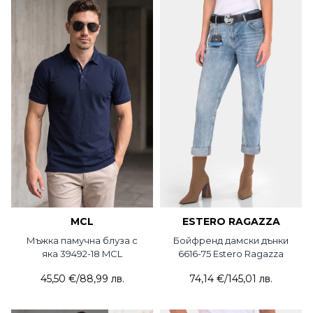
MCL
ESTERO RAGAZZA
Мъжка памучна блуза с
Бойфренд дамски дънки
яка 39492-18 MCL
6616-75 Estero Ragazza
45,50 €
/
88,99 лв.
74,14 €
/
145,01 лв.