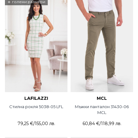
+
големи размери
LAFILAZZI
MCL
Стилна рокля 5038-05 LFL
Мъжки панталон 31430-06
MCL
79,25 €
/
155,00 лв.
60,84 €
/
118,99 лв.