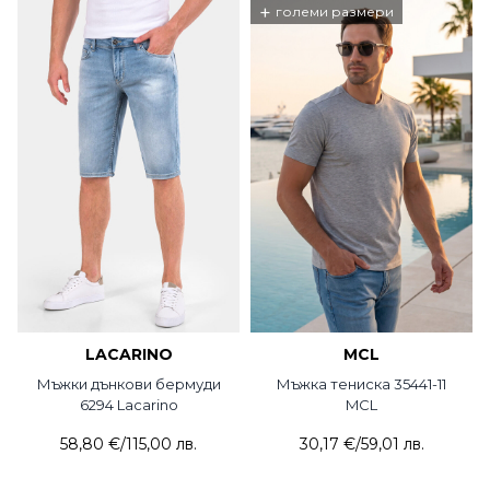
+
големи размери
LACARINO
MCL
Мъжки дънкови бермуди
Мъжка тениска 35441-11
6294 Lacarino
MCL
58,80 €
/
115,00 лв.
30,17 €
/
59,01 лв.