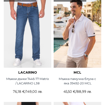
LACARINO
MCL
Mъжки дънки 7446-77 Matrix
Мъжка памучна блуза с
/ LACARINO L38
яка 39492-20 MCL
76,18 €
/
149,00 лв.
45,50 €
/
88,99 лв.