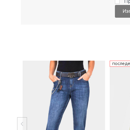
П
Из
последе