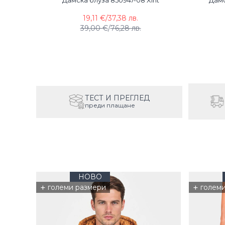
Дамска блуза 850947-08 Xint
Дамс
19,11 €
/
37,38 лв.
39,00 €
/
76,28 лв.
ТЕСТ И ПРЕГЛЕД
преди плащане
НОВО
+
+
големи размери
голем