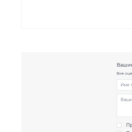
Вашия
Вие оце
Име 
Отзив
Пр