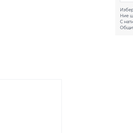
Избер
Ние щ
С нат
Общит