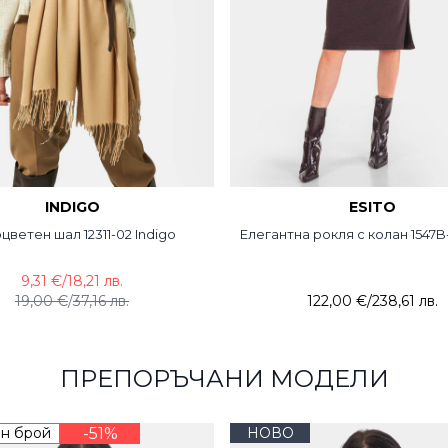
INDIGO
ESITO
цветен шал 12311-02 Indigo
Елегантна рокля с колан 1547B
9,31 €
/
18,21 лв.
19,00 €
/
37,16 лв.
122,00 €
/
238,61 лв.
ПРЕПОРЪЧАНИ МОДЕЛИ
н брой
-51%
НОВО