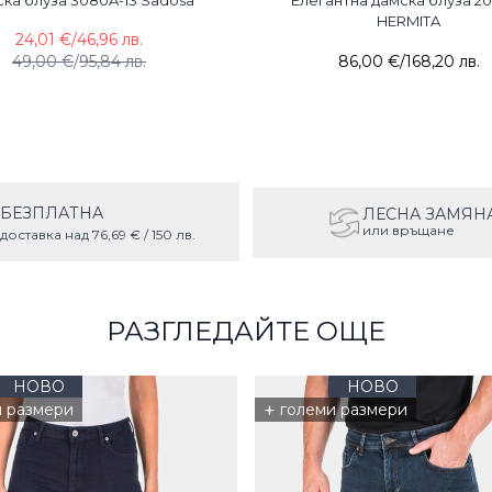
ка блуза 3080A-13 Sadosa
Елегантна дамска блуза 20
HERMITA
24,01 €
/
46,96 лв.
49,00 €
/
95,84 лв.
86,00 €
/
168,20 лв.
БЕЗПЛАТНА
ЛЕСНА ЗАМЯН
или връщане
доставка над 76,69 € / 150 лв.
РАЗГЛЕДАЙТЕ ОЩЕ
НОВО
НОВО
+
и размери
големи размери