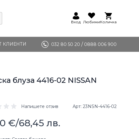
Вход
Любими
Количка
Т КЛИЕНТИ
/
032 80 50 20
0888 006 900
ка блуза 4416-02 NISSAN
Напишете отзив
Арт
23NSN-4416-02
00 €
/
68,45 лв.