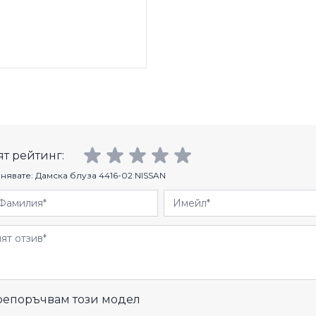
т рейтинг:
нявате:
Дамска блуза 4416-02 NISSAN
Фамилия
Имейл
и
епоръчвам този модел