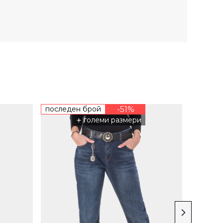
последен брой
-51%
+
големи размери