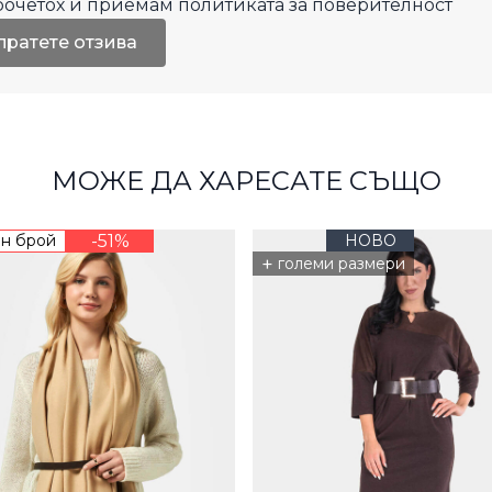
рочетох и приемам
политиката за поверителност
пратете отзива
МОЖЕ ДА ХАРЕСАТЕ СЪЩО
н брой
-51%
НОВО
+
големи размери