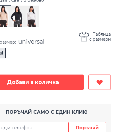
цвят: Светло бежово
Таблица
с размери
universal
размер
:
al
Добави в количка
ПОРЪЧАЙ САМО С ЕДИН КЛИК!
Поръчай