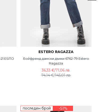
ESTERO RAGAZZA
-21 ESITO
Бойфренд дамски дънки 6762-79 Estero
Дамс
Ragazza
36,33 €
/
71,06 лв.
74,14 €
/
145,01 лв.
последен брой
-51%
остават