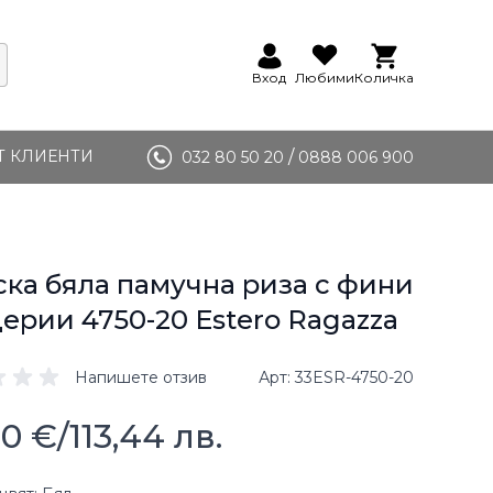
Вход
Любими
Количка
Т КЛИЕНТИ
/
032 80 50 20
0888 006 900
ка бяла памучна риза с фини
ерии 4750-20 Estero Ragazza
Напишете отзив
Арт
33ESR-4750-20
00 €
/
113,44 лв.