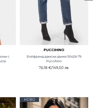
PUCCIHINO
лони с
Бойфренд дамски дънки 50426-79
Дамск
azza
Puccihino
коп
76,18 €
/
149,00 лв.
НОВО