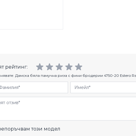
т рейтинг:
нявате:
Дамска бяла памучна риза с фини бродерии 4750-20 Estero R
Фамилия
Имейл
и
епоръчвам този модел