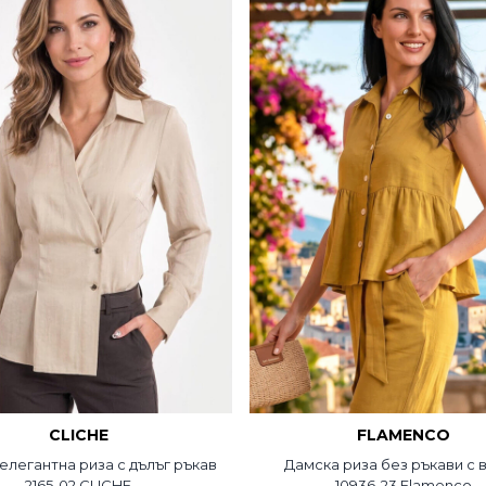
CLICHE
FLAMENCO
елегантна риза с дълъг ръкав
Дамска риза без ръкави с 
2165-02 CLICHE
10936-23 Flamenco