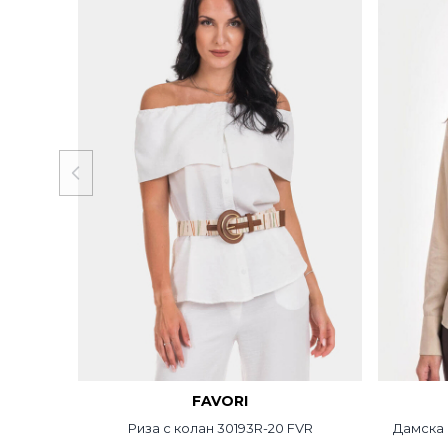
FAVORI
г ръкав
Риза с колан 30193R-20 FVR
Дамска 