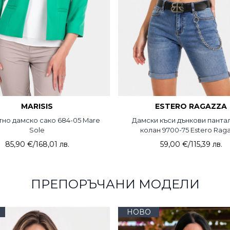
MARISIS
ESTERO RAGAZZA
тно дамско сако 684-05 Mare
Дамски къси дънкови панта
Sole
колан 9700-75 Estero Rag
85,90 €
/
168,01 лв.
59,00 €
/
115,39 лв.
ПРЕПОРЪЧАНИ МОДЕЛИ
НОВО