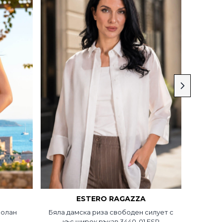
ESTERO RAGAZZA
волан
Бяла дамска риза свободен силует с
Ленена
къс широк ръкав 3440-01 ESR