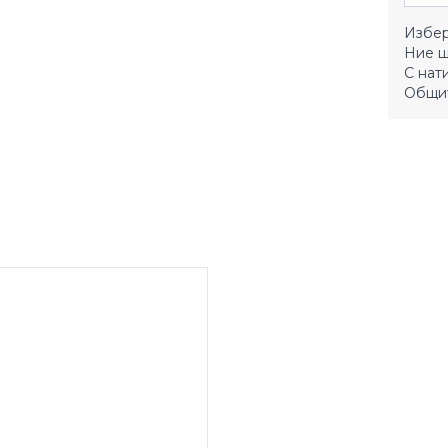
Избер
Ние щ
С нат
Общит