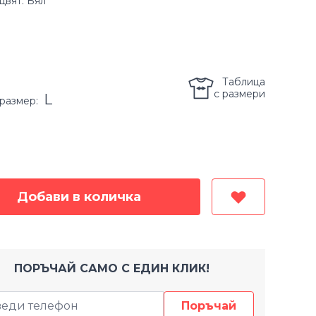
цвят: Бял
Таблица
с размери
L
размер
:
Добави в количка
ПОРЪЧАЙ САМО С ЕДИН КЛИК!
Поръчай