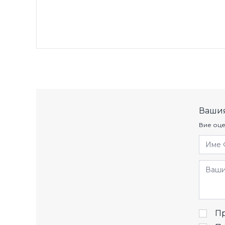
Вашия
Вие оце
Име 
Отзив
Пр