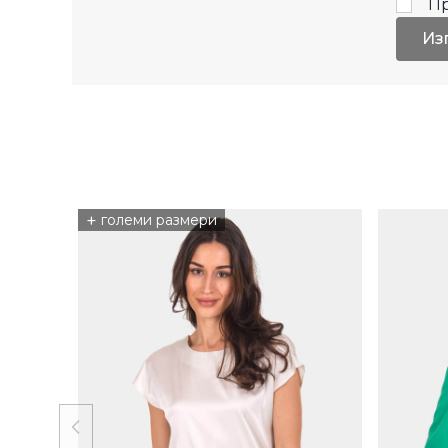
П
Из
+
големи размери