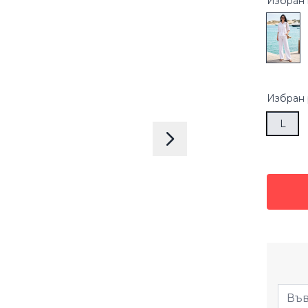
Избран 
Избран
L