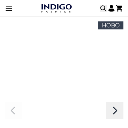
Прескачане към съдържанието
НОВО