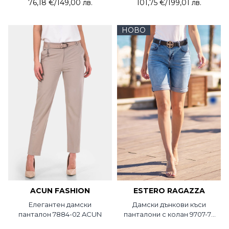
76,18 €
/
149,00 лв.
101,75 €
/
199,01 лв.
НОВО
ACUN FASHION
ESTERO RAGAZZA
Елегантен дамски
Дамски дънкови къси
панталон 7884-02 ACUN
панталони с колан 9707-74
Estero Ragazza