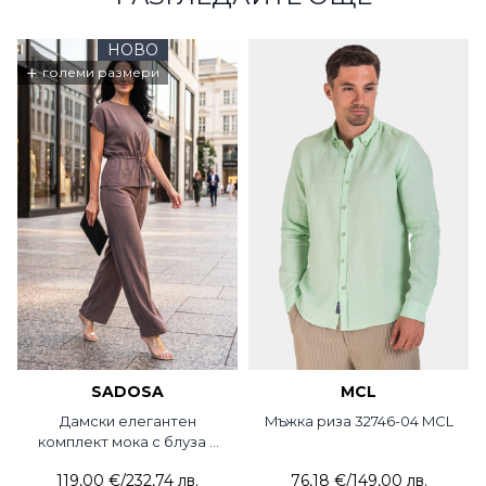
НОВО
+
големи размери
SADOSA
MCL
Дамски елегантен
Mъжка риза 32746-04 MCL
комплект мока с блуза и
панталон 4066-45 Sadosa
119,00 €
/
232,74 лв.
76,18 €
/
149,00 лв.