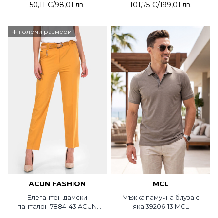
50,11 €
/
98,01 лв.
101,75 €
/
199,01 лв.
+
големи размери
ACUN FASHION
MCL
Елегантен дамски
Мъжка памучна блуза с
панталон 7884-43 ACUN
яка 39206-13 MCL
Fashion