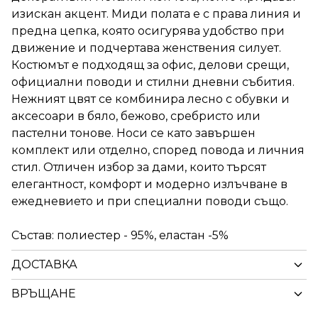
изискан акцент. Миди полата е с права линия и
предна цепка, която осигурява удобство при
движение и подчертава женствения силует.
Костюмът е подходящ за офис, делови срещи,
официални поводи и стилни дневни събития.
Нежният цвят се комбинира лесно с обувки и
аксесоари в бяло, бежово, сребристо или
пастелни тонове. Носи се като завършен
комплект или отделно, според повода и личния
стил. Отличен избор за дами, които търсят
елегантност, комфорт и модерно излъчване в
ежедневието и при специални поводи също.
Състав: полиестер - 95%, еластан -5%
ДОСТАВКА
ВРЪЩАНЕ