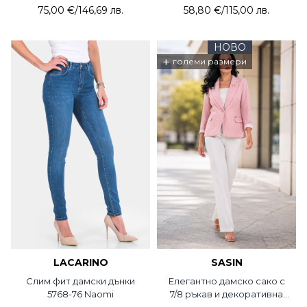
75,00 €
/
146,69 лв.
58,80 €
/
115,00 лв.
НОВО
+
големи размери
LACARINO
SASIN
Слим фит дамски дънки
Елегантно дамско сако с
5768-76 Naomi
7/8 ръкав и декоративна