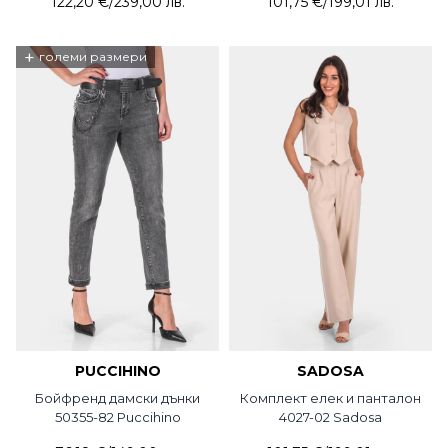
122,20 €
/
239,00 лв.
101,75 €
/
199,01 лв.
+
големи размери
PUCCIHINO
SADOSA
Бойфренд дамски дънки
Комплект елек и панталон
50355-82 Puccihino
4027-02 Sadosa