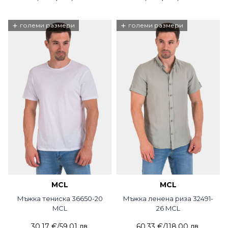
+
+
големи размери
големи размери
MCL
MCL
Мъжка тениска 36650-20
Мъжка ленена риза 32491-
MCL
26 MCL
30,17 €
/
59,01 лв.
60,33 €
/
118,00 лв.