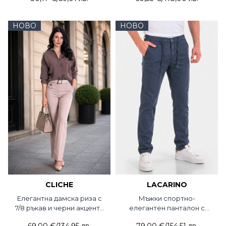
НОВО
НОВО
CLICHE
LACARINO
Елегантна дамска риза с
Мъжки спортно-
7/8 ръкав и черни акценти
елегантен панталон с
2053-45 Cliche
връзки 7695-18 Lacarino /
69,00 €
/
134,95 лв.
79,00 €
/
154,51 лв.