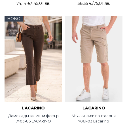
74,14 €
/
145,01 лв.
38,35 €
/
75,01 лв.
НОВО
LACARINO
LACARINO
Дамски дънки мини флеър
Мъжки къси панталони
7403-85 LACARINO
7061-03 Lacarino