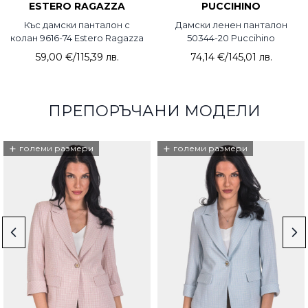
ESTERO RAGAZZA
PUCCIHINO
Къс дамски панталон с
Дамски ленен панталон
колан 9616-74 Estero Ragazza
50344-20 Puccihino
59,00 €
/
115,39 лв.
74,14 €
/
145,01 лв.
ПРЕПОРЪЧАНИ МОДЕЛИ
+
+
големи размери
големи размери