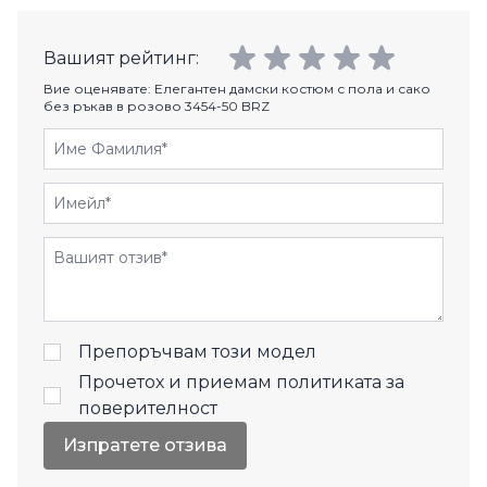
Вашият рейтинг:
Вие оценявате:
Елегантен дамски костюм с пола и сако
без ръкав в розово 3454-50 BRZ
Име Фамилия
Имейл
Отзиви
Препоръчвам този модел
Прочетох и приемам
политиката за
поверителност
Изпратете отзива