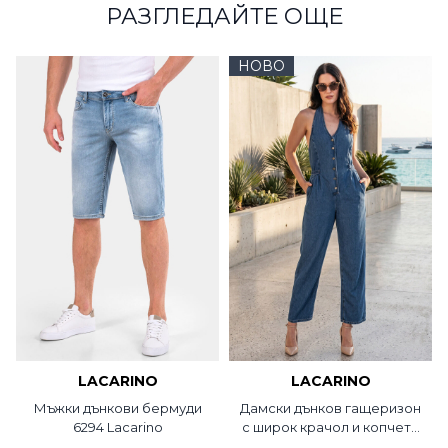
РАЗГЛЕДАЙТЕ ОЩЕ
НОВО
LACARINO
LACARINO
Мъжки дънкови бермуди
Дамски дънков гащеризон
6294 Lacarino
с широк крачол и копчета
8282-76 LACARINO