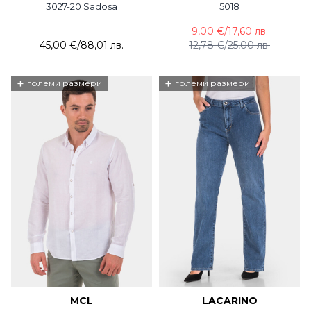
3027-20 Sadosa
5018
9,00 €
/
17,60 лв.
45,00 €
/
88,01 лв.
12,78 €
/
25,00 лв.
+
+
големи размери
големи размери
MCL
LACARINO