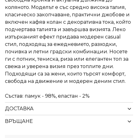
коляното. Моделът е със средно висока талия,
класическо закопчаване, практични джобове и
включен кафяв колан с декоративна тока, който
подчертава талията и завършва визията. Леко
изтърканият ефект придава модерен casual
стил, подходящ за ежедневието, разходки,
почивка и летни градски комбинации. Носете
ги с потник, тениска, риза или елегантен топ за
свежа и уверена визия през топлите дни.
Подходящи са за жени, които търсят комфорт,
свобода на движение и модерен деним стил.
Състав: памук - 98%, еластан - 2%
ДОСТАВКА
ВРЪЩАНЕ