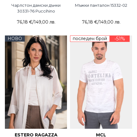
Чарлстон дамски дънки
Мъжки панталон 15332-02
30331-76 Puccihino
76,18 €
/
149,00 лв.
76,18 €
/
149,00 лв.
НОВО
последен брой
-51%
ESTERO RAGAZZA
MCL