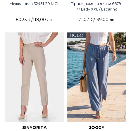
Mъжка риза 32431-20 MCL
Прави дамски дънки 6679-
77 Lady XXL / Lacarino
60,33 €
/
118,00 лв.
71,07 €
/
139,00 лв.
НОВО
SINYORITA
JOGGY