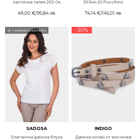
ластична талия 202-04
50344-20 Puccihino
JOGGY
49,00 €
/
95,84 лв.
74,14 €
/
145,01 лв.
+
-30%
големи размери
SADOSA
INDIGO
Елегантна дамска блуза
Дамски колан от еко кожа