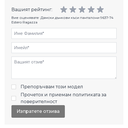
Вашият рейтинг:
Вие оценявате:
Дамски дънкови къси панталони 9637-74
Estero Ragazza
Име Фамилия
Имейл
Отзиви
Препоръчвам този модел
Прочетох и приемам
политиката за
поверителност
Изпратете отзива