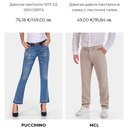
Дамски панталон 1013-02
Дамски широк панталон в
SINYORITA
синьо с ластична талия
201-08 JOGGY
76,18 €
/
149,00 лв.
49,00 €
/
95,84 лв.
PUCCIHINO
MCL