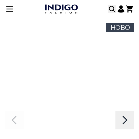
Прескачане към съдържанието
НОВО