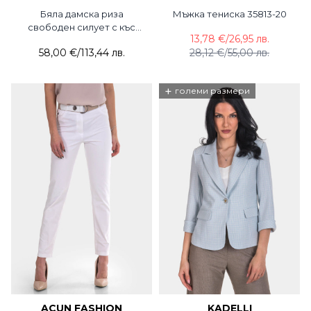
Бяла дамска риза
Мъжка тениска 35813-20
свободен силует с къс
13,78 €
/
26,95 лв.
широк ръкав 3440-01 ESR
58,00 €
/
113,44 лв.
28,12 €
/
55,00 лв.
+
големи размери
ACUN FASHION
KADELLI