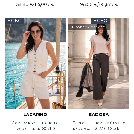
58,80 €
/
115,00 лв.
98,00 €
/
191,67 лв.
НОВО
НОВО
+
големи размери
LACARINO
SADOSA
Дамски къс панталон с
Елегантна дамска блуза с
висока талия 8071-01
къс ръкав 3027-03 Sadosa