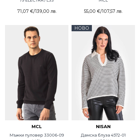
79 ELECTRA / L33
MCL
71,07 €
/
139,00 лв.
55,00 €
/
107,57 лв.
НОВО
MCL
NISAN
Мъжки пуловер 33006-09
Дамска блуза 4572-01