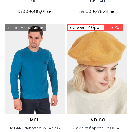
MCL
NISSAN
45,00 €
/
88,01 лв.
39,00 €
/
76,28 лв.
+
остават 2 броя
-51%
големи размери
MCL
INDIGO
Мъжки пуловер 27643-56
Дамска барета 13500-43