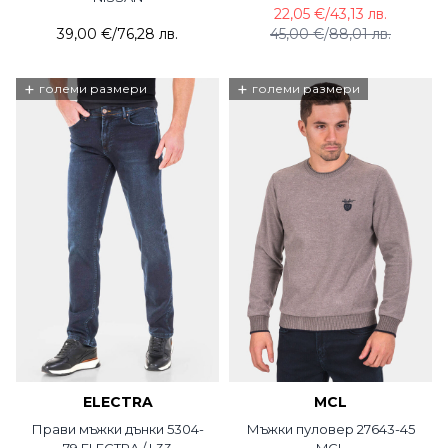
22,05 €
/
43,13 лв.
39,00 €
/
76,28 лв.
45,00 €
/
88,01 лв.
+
+
големи размери
големи размери
ELECTRA
MCL
Прави мъжки дънки 5304-
Мъжки пуловер 27643-45