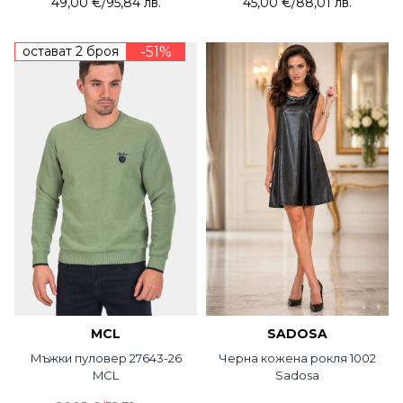
49,00 €
/
95,84 лв.
45,00 €
/
88,01 лв.
остават 2 броя
-51%
MCL
SADOSA
Мъжки пуловер 27643-26
Черна кожена рокля 1002
MCL
Sadosa