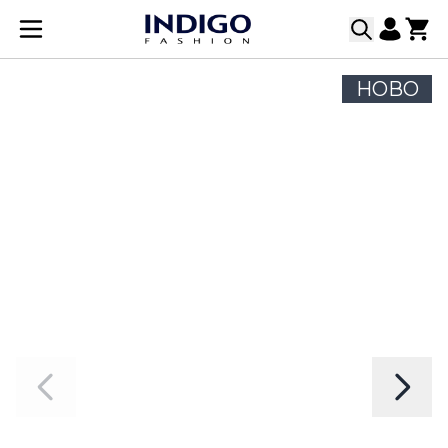
Прескачане към съдържанието
НОВО