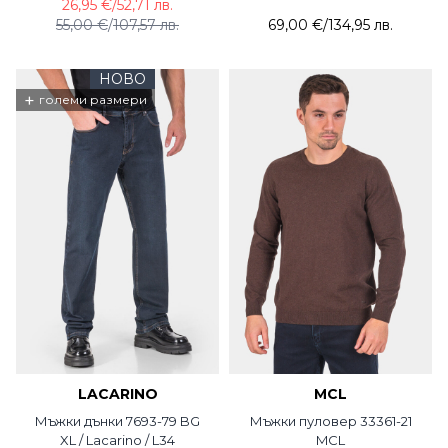
26,95 €
/
52,71 лв.
55,00 €
/
107,57 лв.
69,00 €
/
134,95 лв.
НОВО
+
големи размери
LACARINO
MCL
Мъжки дънки 7693-79 BG
Мъжки пуловер 33361-21
XL / Lacarino / L34
MCL