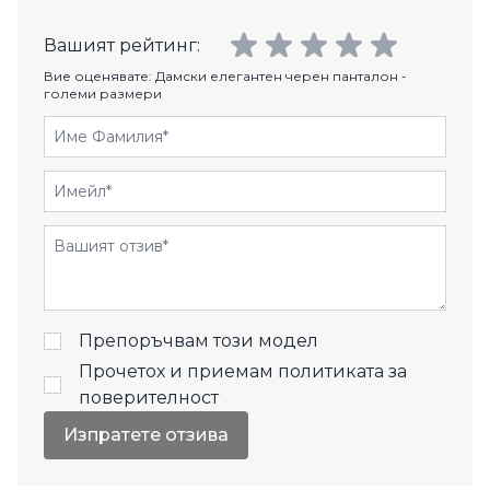
Вашият рейтинг:
Вие оценявате:
Дамски елегантен черен панталон -
големи размери
Име Фамилия
Имейл
Отзиви
Препоръчвам този модел
Прочетох и приемам
политиката за
поверителност
Изпратете отзива