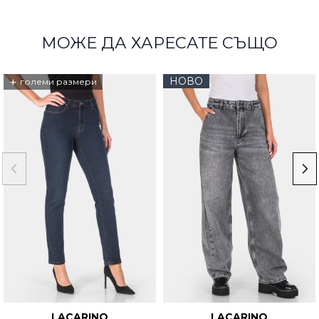
МОЖЕ ДА ХАРЕСАТЕ СЪЩО
+
НОВО
големи размери
LACARINO
LACARINO