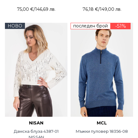
75,00 €
/
146,69 лв.
76,18 €
/
149,00 лв.
НОВО
последен брой
-51%
NISAN
MCL
Дамска блуза 4387-01
Мъжки пуловер 18356-08
NISSAN