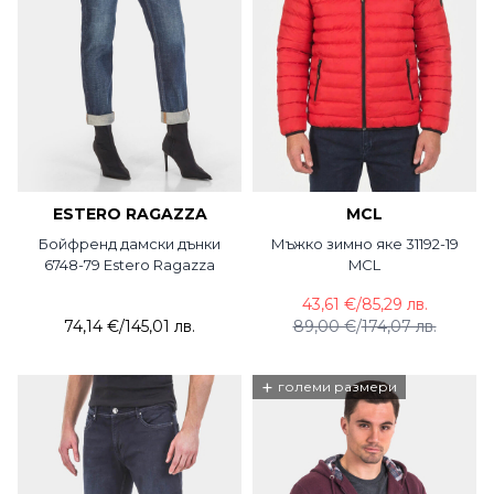
ESTERO RAGAZZA
MCL
Бойфренд дамски дънки
Мъжко зимно яке 31192-19
6748-79 Estero Ragazza
MCL
43,61 €
/
85,29 лв.
74,14 €
/
145,01 лв.
89,00 €
/
174,07 лв.
+
големи размери