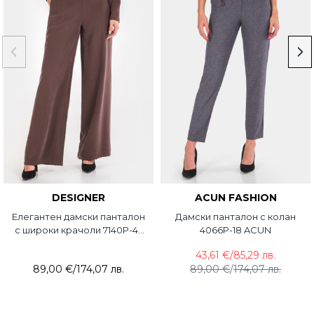
DESIGNER
ACUN FASHION
Елегантен дамски панталон
Дамски панталон с колан
с широки крачоли 7140P-45
4066P-18 ACUN
DESIGNER
43,61 €
/
85,29 лв.
89,00 €
/
174,07 лв.
89,00 €
/
174,07 лв.