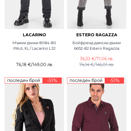
LACARINO
ESTERO RAGAZZA
Мъжки дънки 8084-80
Бойфренд дамски дънки
PAUL XL / Lacarino L32
6652-82 Estero Ragazza
36,33 €
/
71,06 лв.
76,18 €
/
149,00 лв.
74,14 €
/
145,01 лв.
последен брой
-51%
последен брой
-51%