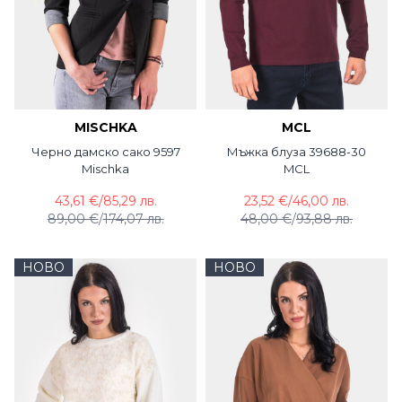
MISCHKA
MCL
Черно дамско сако 9597
Мъжка блуза 39688-30
Mischka
MCL
43,61 €
/
85,29 лв.
23,52 €
/
46,00 лв.
89,00 €
/
174,07 лв.
48,00 €
/
93,88 лв.
НОВО
НОВО