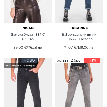
NISAN
LACARINO
Дамска блуза 4387-01
Balloon дамски дънки
NISSAN
8066-78 Lacarino
39,00 €
/
76,28 лв.
71,07 €
/
139,00 лв.
НОВО
остават 2 броя
-51%
+
големи размери