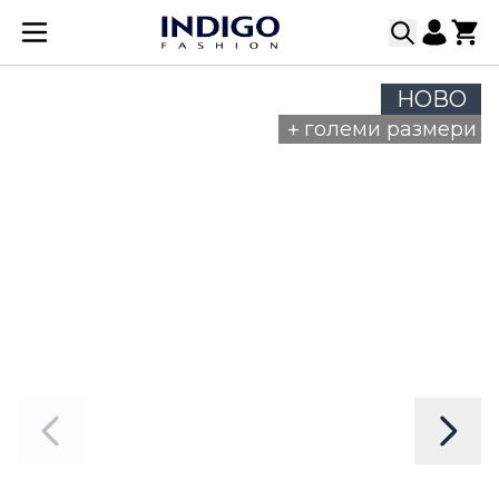
Прескачане към съдържанието
НОВО
+
големи размери