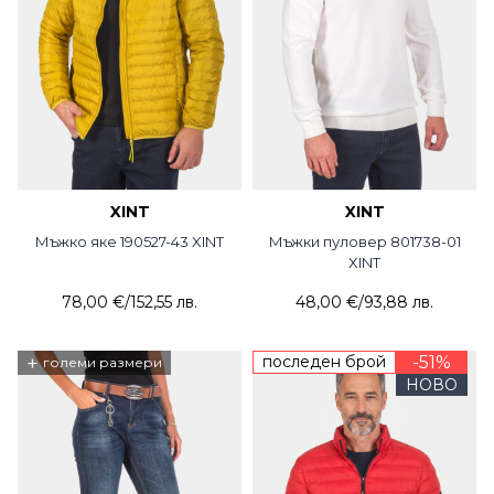
XINT
XINT
Мъжко яке 190527-43 XINT
Мъжки пуловер 801738-01
XINT
78,00 €
/
152,55 лв.
48,00 €
/
93,88 лв.
+
последен брой
-51%
големи размери
НОВО