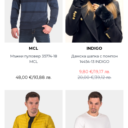
MCL
INDIGO
Мъжки пуловер 35774-18
Дамска шапка с помпон
MCL
14454-13 INDIGO
9,80 €
/
19,17 лв.
48,00 €
/
93,88 лв.
20,00 €
/
39,12 лв.