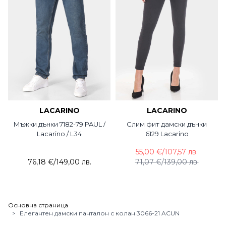
LACARINO
LACARINO
Мъжки дънки 7182-79 PAUL /
Слим фит дамски дънки
Lacarino / L34
6129 Lacarino
55,00 €
/
107,57 лв.
76,18 €
/
149,00 лв.
71,07 €
/
139,00 лв.
Основна страница
>
Елегантен дамски панталон с колан 3066-21 ACUN