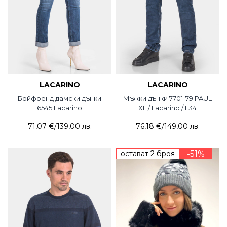
LACARINO
LACARINO
Бойфренд дамски дънки
Мъжки дънки 7701-79 PAUL
6545 Lacarino
XL / Lacarino / L34
71,07 €
/
139,00 лв.
76,18 €
/
149,00 лв.
остават 2 броя
-51%