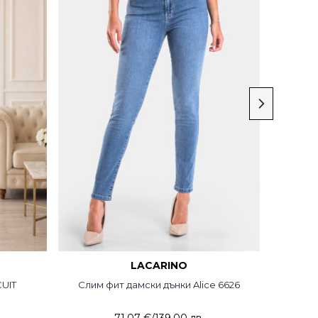
LACARINO
CUIT
Слим фит дамски дънки Alice 6626
Бойф