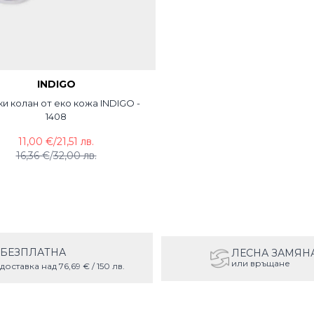
INDIGO
и колан от еко кожа INDIGO -
1408
11,00 €
/
21,51 лв.
16,36 €
/
32,00 лв.
БЕЗПЛАТНА
ЛЕСНА ЗАМЯН
или връщане
доставка над 76,69 € / 150 лв.