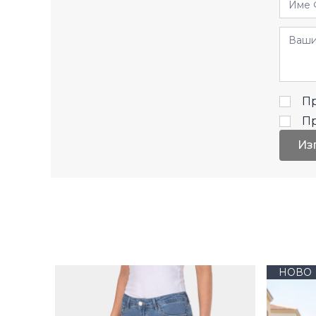
Отзив
Пр
П
Из
НОВО