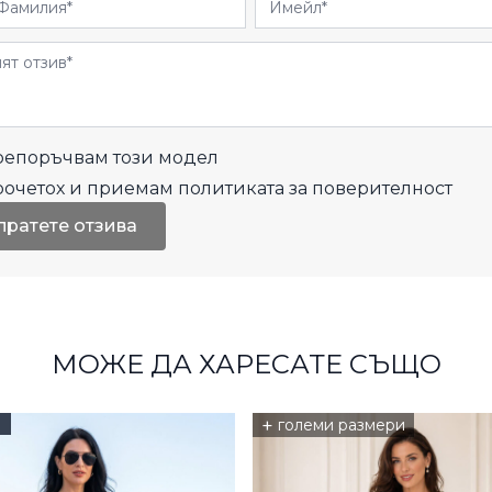
и
епоръчвам този модел
рочетох и приемам
политиката за поверителност
пратете отзива
МОЖЕ ДА ХАРЕСАТЕ СЪЩО
+
големи размери