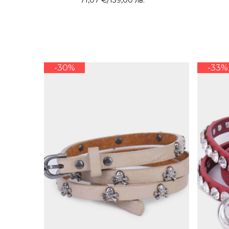
71,07 €
/
139,00 лв.
-30%
-33%