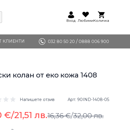
Вход
Любими
Количка
Т КЛИЕНТИ
/
032 80 50 20
0888 006 900
ки колан от еко кожа 1408
Напишете отзив
Арт
90IND-1408-05
0 €
/
21,51 лв.
16,36 €
/
32,00 лв.