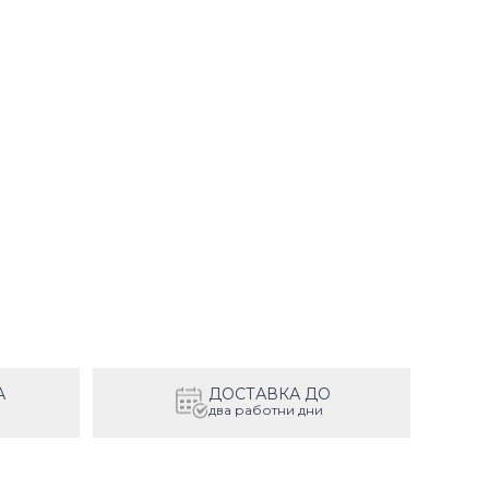
А
ДОСТАВКА ДО
два работни дни