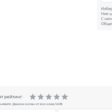
Избер
Ние щ
С нат
Общит
т рейтинг:
нявате:
Дамски колан от еко кожа 1408
Фамилия
Имейл