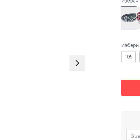
Избран 
Избери
105