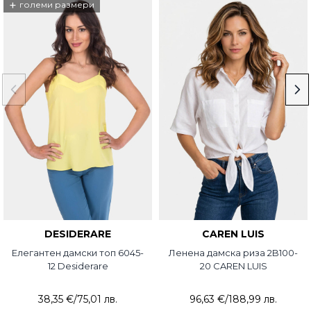
+
големи размери
DESIDERARE
CAREN LUIS
Елегантен дамски топ 6045-
Ленена дамска риза 2B100-
12 Desiderare
20 CAREN LUIS
38,35 €
/
75,01 лв.
96,63 €
/
188,99 лв.