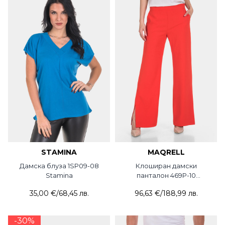
STAMINA
MAQRELL
Дамска блуза 1SP09-08
Клоширан дамски
Stamina
панталон 469P-10
MAQRELL
35,00 €
/
68,45 лв.
96,63 €
/
188,99 лв.
-30%