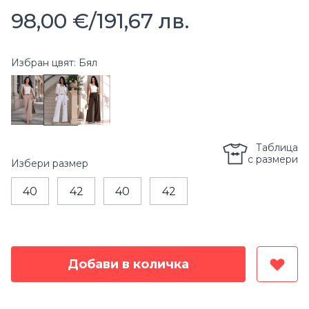
98,00 €
/
191,67 лв.
Избран цвят: Бял
Таблица
с размери
Избери
размер
40
42
40
42
Добави в количка