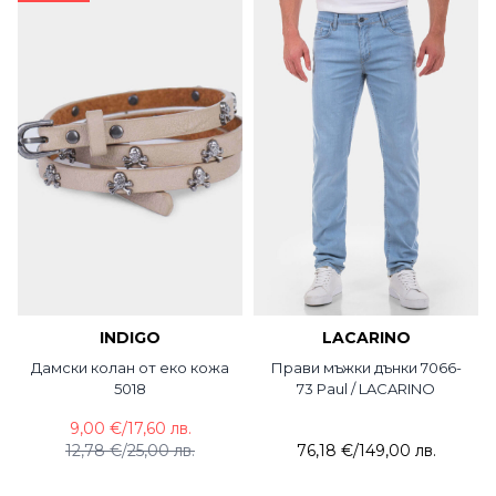
INDIGO
LACARINO
Дамски колан от еко кожа
Прави мъжки дънки 7066-
5018
73 Paul / LACARINO
9,00 €
/
17,60 лв.
12,78 €
/
25,00 лв.
76,18 €
/
149,00 лв.