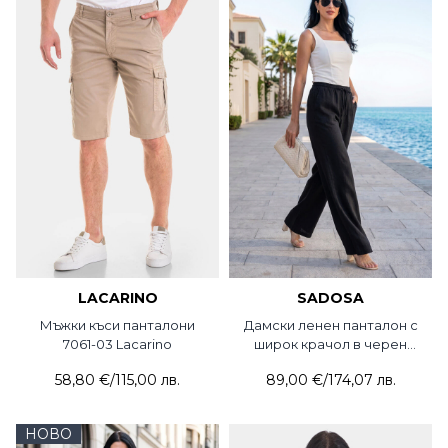
LACARINO
SADOSA
Мъжки къси панталони
Дамски ленен панталон с
7061-03 Lacarino
широк крачол в черен
цвят 2013-09 Sadosa
58,80 €
/
115,00 лв.
89,00 €
/
174,07 лв.
НОВО