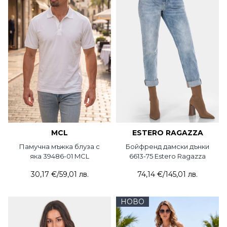
MCL
ESTERO RAGAZZA
Памучна мъжка блуза с
Бойфренд дамски дънки
яка 39486-01 MCL
6613-75 Estero Ragazza
30,17 €
/
59,01 лв.
74,14 €
/
145,01 лв.
НОВО