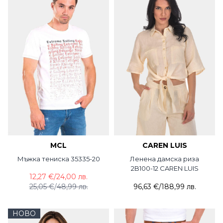
MCL
CAREN LUIS
Мъжка тениска 35335-20
Ленена дамска риза
2B100-12 CAREN LUIS
12,27 €
/
24,00 лв.
25,05 €
/
48,99 лв.
96,63 €
/
188,99 лв.
НОВО