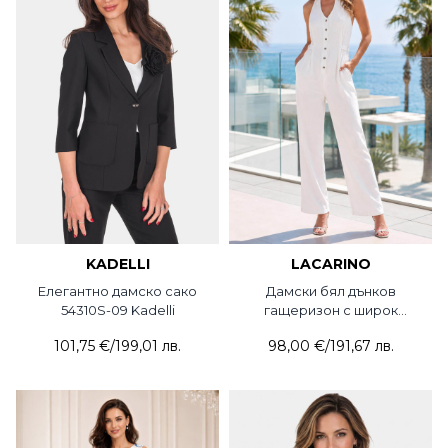
KADELLI
LACARINO
Елегантно дамско сако
Дамски бял дънков
54310S-09 Kadelli
гащеризон с широк
крачол 8282-20 LACARINO
101,75 €
/
199,01 лв.
98,00 €
/
191,67 лв.