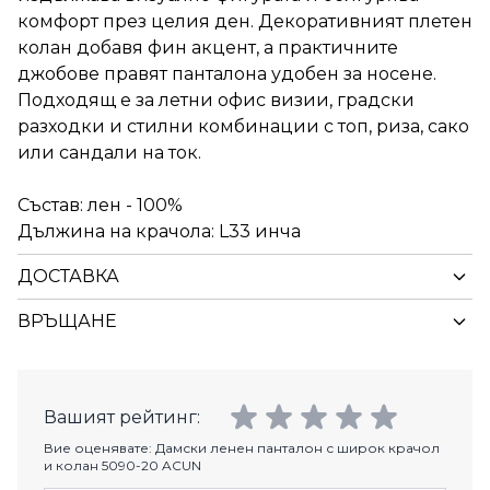
комфорт през целия ден. Декоративният плетен
колан добавя фин акцент, а практичните
джобове правят панталона удобен за носене.
Подходящ е за летни офис визии, градски
разходки и стилни комбинации с топ, риза, сако
или сандали на ток.
Състав: лен - 100%
Дължина на крачола: L33 инча
ДОСТАВКА
ВРЪЩАНЕ
Вашият рейтинг:
Вие оценявате:
Дамски ленен панталон с широк крачол
и колан 5090-20 ACUN