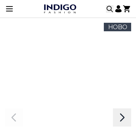
Прескачане към съдържанието
НОВО