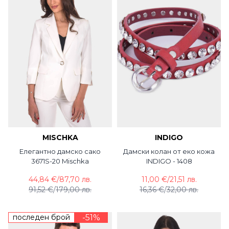
MISCHKA
INDIGO
Елегантно дамско сако
Дамски колан от еко кожа
3671S-20 Mischka
INDIGO - 1408
44,84 €
/
87,70 лв.
11,00 €
/
21,51 лв.
91,52 €
/
179,00 лв.
16,36 €
/
32,00 лв.
последен брой
-51%