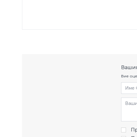
Вашия
Вие оце
Име 
Отзив
Пр