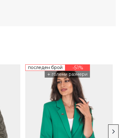
последен брой
-51%
+
+
голем
големи размери