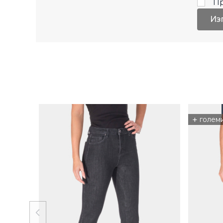
П
Из
+
голем