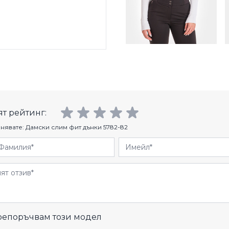
т рейтинг:
нявате:
Дамски слим фит дънки 5782-82
Фамилия
Имейл
и
епоръчвам този модел