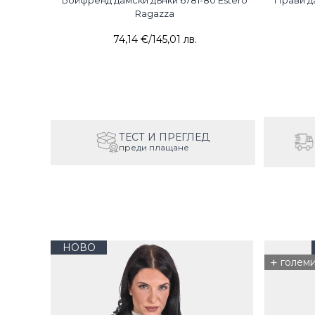
Бойфренд дамски дънки 6781-80 Estero
Прави да
Ragazza
74,14 €
/
145,01 лв.
ТЕСТ И ПРЕГЛЕД
преди плащане
НОВО
+
голем