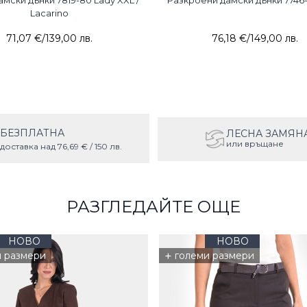
мски дънки 7819-80 Lady XXL /
Разкроени дамски дънки 7746-
Lacarino
71,07 €
/
139,00 лв.
76,18 €
/
149,00 лв.
БЕЗПЛАТНА
ЛЕСНА ЗАМЯН
или връщане
доставка над 76,69 € / 150 лв.
РАЗГЛЕДАЙТЕ ОЩЕ
НОВО
НОВО
+
и размери
големи размери