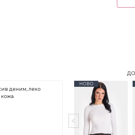
ДО
НОВО
сив деним, леко
 кожа.