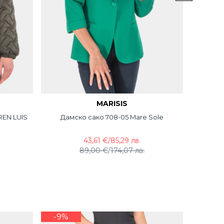
MARISIS
REN LUIS
Дамско сако 708-05 Mare Sole
Елеган
43,61 €
/
85,29 лв.
89,00 €
/
174,07 лв.
-9%
послед