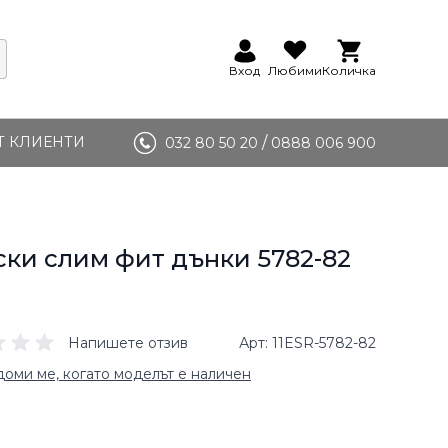
Вход
Любими
Количка
Т КЛИЕНТИ
/
032 80 50 20
0888 006 900
ки слим фит дънки 5782-82
Напишете отзив
Арт
11ESR-5782-82
оми ме, когато моделът е наличен