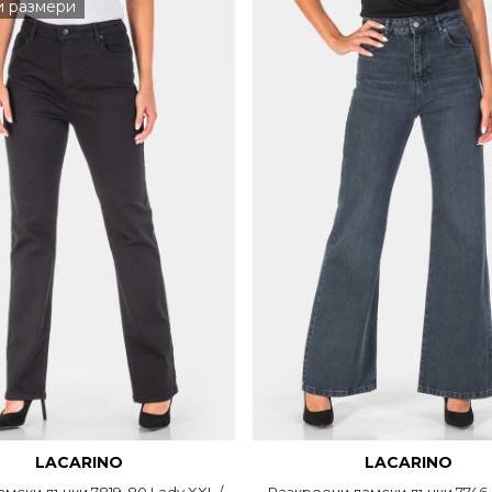
и размери
LACARINO
LACARINO