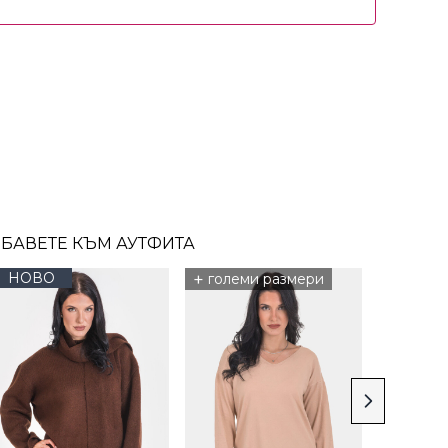
БАВЕТЕ КЪМ АУТФИТА
НОВО
+
големи размери