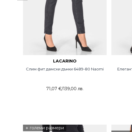
LACARINO
Слим фит дамски дънки 6489-80 Naomi
Елеган
71,07 €
/
139,00 лв.
+
големи размери