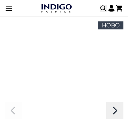
Прескачане към съдържанието
НОВО