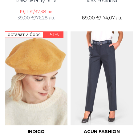
12862-05 Pritty Lolita
1083-19 Sadosa
19,11 €
/
37,38 лв.
39,00 €
/
76,28 лв.
89,00 €
/
174,07 лв.
остават 2 броя
-51%
INDIGO
ACUN FASHION