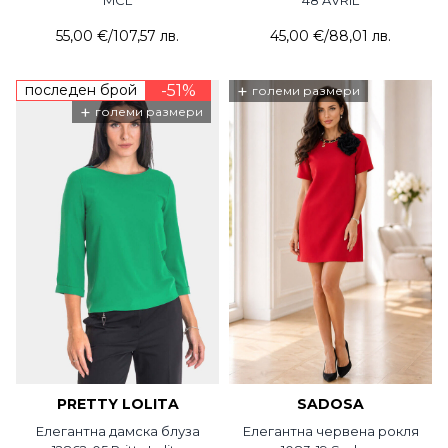
55,00 €
/
107,57 лв.
45,00 €
/
88,01 лв.
последен брой
-51%
+
големи размери
+
големи размери
PRETTY LOLITA
SADOSA
Елегантна дамска блуза
Елегантна червена рокля