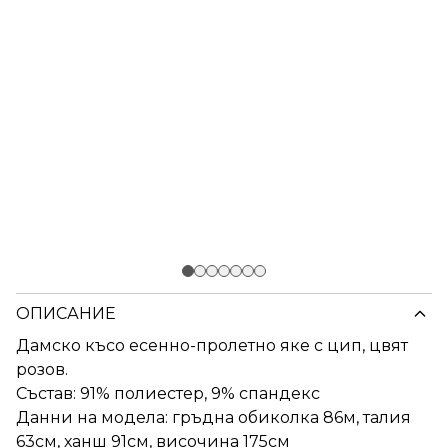
ОПИСАНИЕ
Дамско късо есенно-пролетно яке с цип, цвят
розов.
Състав: 91% полиестер, 9% спандекс
Данни на модела: гръдна обиколка 86м, талия
63см, ханш 91см, височина 175см