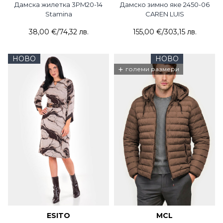
Дамска жилетка 3PM20-14
Дамско зимно яке 2450-06
Stamina
CAREN LUIS
38,00 €
/
74,32 лв.
155,00 €
/
303,15 лв.
НОВО
НОВО
+
големи размери
ESITO
MCL