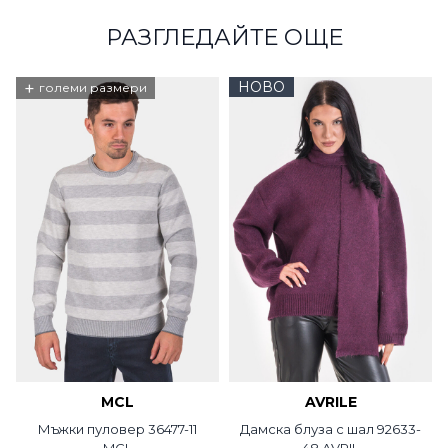
РАЗГЛЕДАЙТЕ ОЩЕ
+
НОВО
големи размери
MCL
AVRILE
Мъжки пуловер 36477-11
Дамска блуза с шал 92633-
MCL
48 AVRIL