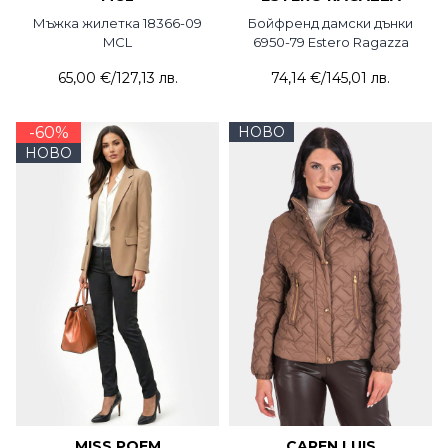
Мъжка жилетка 18366-09
Бойфренд дамски дънки
MCL
6950-79 Estero Ragazza
65,00 €
/
127,13 лв.
74,14 €
/
145,01 лв.
-60%
НОВО
НОВО
MISS POEM
CAREN LUIS