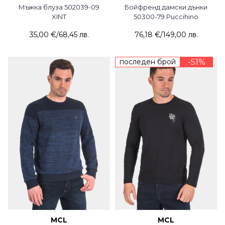
Мъжка блуза 502039-09
Бойфренд дамски дънки
XINT
50300-79 Puccihino
35,00 €
/
68,45 лв.
76,18 €
/
149,00 лв.
последен брой
-51%
MCL
MCL