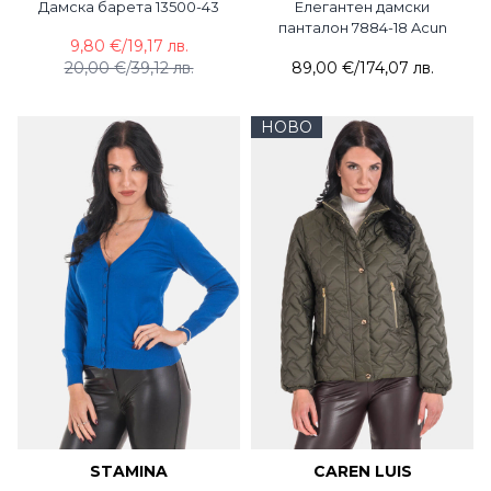
Дамска барета 13500-43
Елегантен дамски
панталон 7884-18 Acun
9,80 €
/
19,17 лв.
20,00 €
/
39,12 лв.
89,00 €
/
174,07 лв.
НОВО
STAMINA
CAREN LUIS