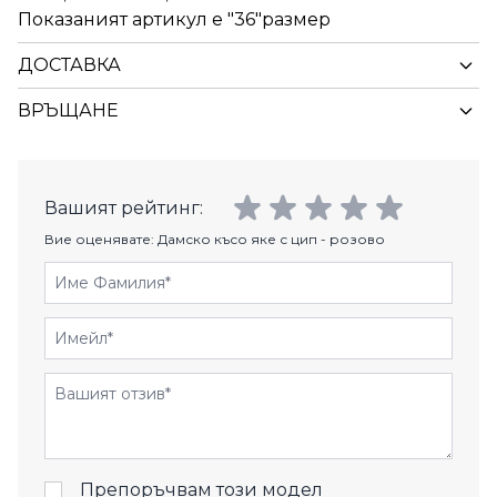
Показаният артикул е "36"размер
ДОСТАВКА
ВРЪЩАНЕ
Вашият рейтинг:
Вие оценявате:
Дамско късо яке с цип - розово
Име Фамилия
Имейл
Отзиви
Препоръчвам този модел