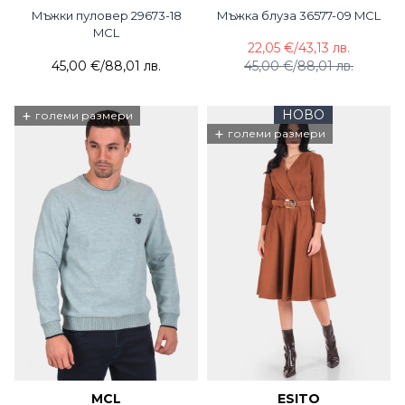
Мъжки пуловер 29673-18
Мъжка блуза 36577-09 MCL
MCL
22,05 €
/
43,13 лв.
45,00 €
/
88,01 лв.
45,00 €
/
88,01 лв.
+
НОВО
големи размери
+
големи размери
MCL
ESITO