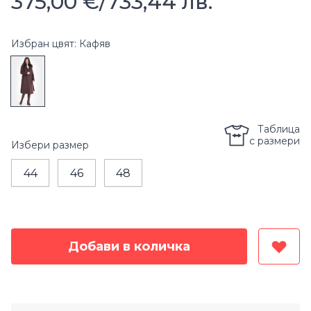
375,00 €
/
733,44 лв.
Избран цвят: Кафяв
Таблица
с размери
Избери
размер
44
46
48
Добави в количка