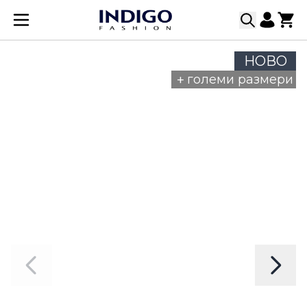
Прескачане към съдържанието
НОВО
+
големи размери