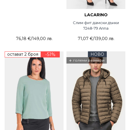
LACARINO
Слим фит дамски дънки
7248-79 Anna
76,18 €
/
149,00 лв.
71,07 €
/
139,00 лв.
остават 2 броя
-51%
НОВО
+
големи размери