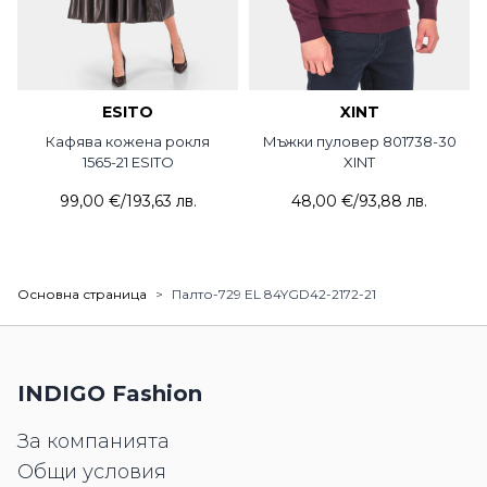
ESITO
XINT
Кафява кожена рокля
Мъжки пуловер 801738-30
1565-21 ESITO
XINT
99,00 €
/
193,63 лв.
48,00 €
/
93,88 лв.
Основна страница
>
Палто-729 EL 84YGD42-2172-21
INDIGO Fashion
За компанията
Общи условия