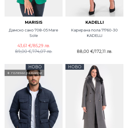
MARISIS
KADELLI
Дамско сако 708-05 Mare
Карирана пола 71760-30
Sole
KADELLI
43,61 €
/
85,29 лв.
89,00 €
/
174,07 лв.
88,00 €
/
172,11 лв.
НОВО
НОВО
+
големи размери