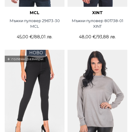
MCL
XINT
Мъжки пуловер 29673-30
Мъжки пуловер 801738-01
MCL
XINT
45,00 €
/
88,01 лв.
48,00 €
/
93,88 лв.
НОВО
+
големи размери