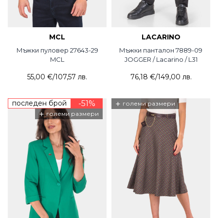
MCL
LACARINO
Мъжки пуловер 27643-29
Мъжки панталон 7889-09
MCL
JOGGER / Lacarino / L31
55,00 €
/
107,57 лв.
76,18 €
/
149,00 лв.
последен брой
-51%
+
големи размери
+
големи размери