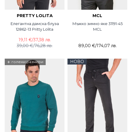
PRETTY LOLITA
MCL
Елегантна дамска блуза
Мъжко зимно яке 31191-45
12862-13 Pritty Lolita
MCL
19,11 €
/
37,38 лв.
39,00 €
/
76,28 лв.
89,00 €
/
174,07 лв.
+
НОВО
големи размери