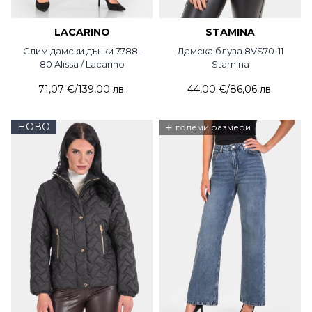
LACARINO
STAMINA
Слим дамски дънки 7788-
Дамска блуза 8VS70-11
80 Alissa / Lacarino
Stamina
71,07 €
/
139,00 лв.
44,00 €
/
86,06 лв.
НОВО
+
големи размери