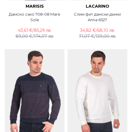
MARISIS
LACARINO
Дамско сако 708-08 Mare
Слим фит дамски дънки
Sole
Anna 6527
43,61 €
/
85,29 лв.
34,82 €
/
68,10 лв.
89,00 €
/
174,07 лв.
71,07 €
/
139,00 лв.