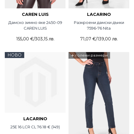
CAREN LUIS
LACARINO
Дамско зимно яке 2450-09
Разкроени дамски дънки
CAREN LUIS
7596-76 Nita
155,00 €
/
303,15 лв.
71,07 €
/
139,00 лв.
НОВО
+
големи размери
LACARINO
25E 16 LCR CL 76.18 € (149)