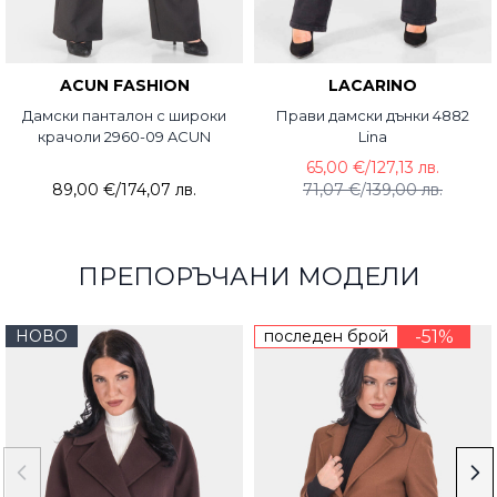
ACUN FASHION
LACARINO
Дамски панталон с широки
Прави дамски дънки 4882
крачоли 2960-09 ACUN
Lina
65,00 €
/
127,13 лв.
89,00 €
/
174,07 лв.
71,07 €
/
139,00 лв.
ПРЕПОРЪЧАНИ МОДЕЛИ
НОВО
последен брой
-51%