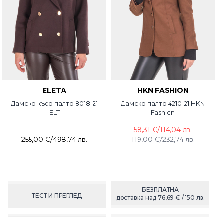
ELETA
HKN FASHION
Дамско късо палто 8018-21
Дамско палто 4210-21 HKN
ELT
Fashion
58,31 €
/
114,04 лв.
255,00 €
/
498,74 лв.
119,00 €
/
232,74 лв.
БЕЗПЛАТНА
ТЕСТ И ПРЕГЛЕД
доставка над 76,69 € / 150 лв.