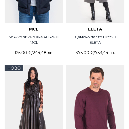
MCL
ELETA
Мъжко зимно яке 40321-18
Дамско палто 8655-11
MCL
ELETA
125,00 €
/
244,48 лв.
375,00 €
/
733,44 лв.
НОВО