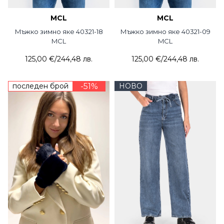
MCL
MCL
Мъжко зимно яке 40321-18
Мъжко зимно яке 40321-09
MCL
MCL
125,00 €
/
244,48 лв.
125,00 €
/
244,48 лв.
последен брой
-51%
НОВО