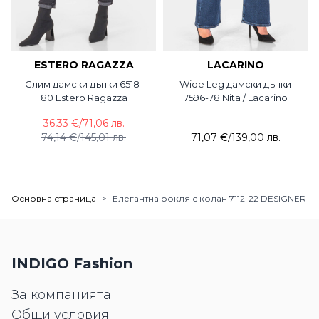
ESTERO RAGAZZA
LACARINO
Слим дамски дънки 6518-
Wide Leg дамски дънки
80 Estero Ragazza
7596-78 Nita / Lacarino
36,33 €
/
71,06 лв.
74,14 €
/
145,01 лв.
71,07 €
/
139,00 лв.
Основна страница
>
Елегантна рокля с колан 7112-22 DESIGNER
INDIGO Fashion
За компанията
Общи условия