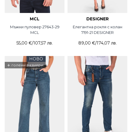
MCL
DESIGNER
Мъжки пуловер 27643-29
Елегантна рокля с колан
MCL
7191-21 DESIGNER
55,00 €
/
107,57 лв.
89,00 €
/
174,07 лв.
НОВО
+
големи размери