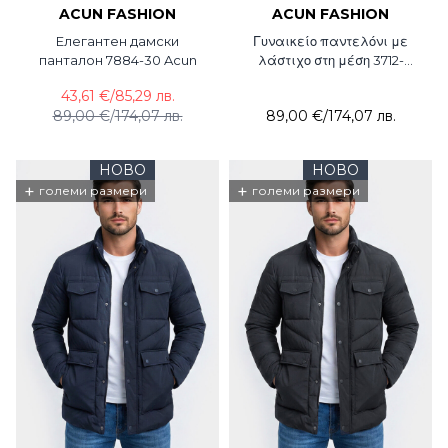
ACUN FASHION
ACUN FASHION
Елегантен дамски
Γυναικείο παντελόνι με
панталон 7884-30 Acun
λάστιχο στη μέση 3712-
21Acun Fashion
43,61 €
/
85,29 лв.
89,00 €
/
174,07 лв.
89,00 €
/
174,07 лв.
НОВО
НОВО
+
+
големи размери
големи размери