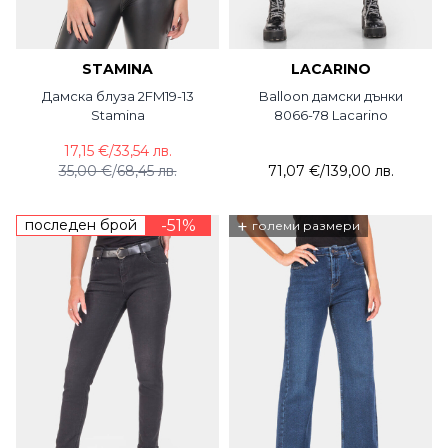
STAMINA
LACARINO
Дамска блуза 2FM19-13
Balloon дамски дънки
Stamina
8066-78 Lacarino
17,15 €
/
33,54 лв.
35,00 €
/
68,45 лв.
71,07 €
/
139,00 лв.
последен брой
-51%
+
големи размери