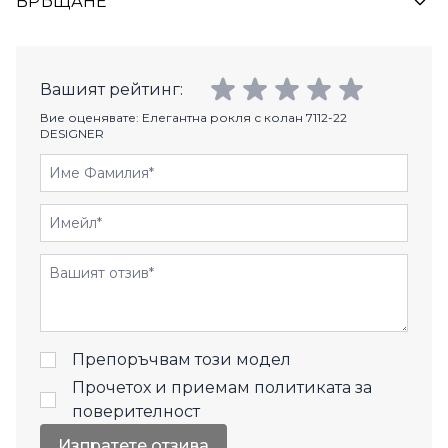
ВРЪЩАНЕ
Вашият рейтинг:
Вие оценявате:
Елегантна рокля с колан 7112-22
DESIGNER
Име Фамилия
Имейл
Отзиви
Препоръчвам този модел
Прочетох и приемам
политиката за
поверителност
Изпратете отзива