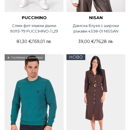
PUCCIHINO
NISAN
Слим фит мъжки дънки
Дамска блуза с широки
90113-79 PUCCIHINO / L29
ръкави 4338-01 NISSAN
81,30 €
/
159,01 лв.
39,00 €
/
76,28 лв.
+
НОВО
големи размери