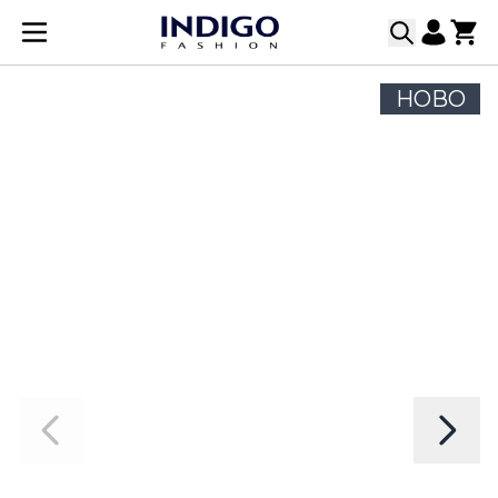
Прескачане към съдържанието
НОВО