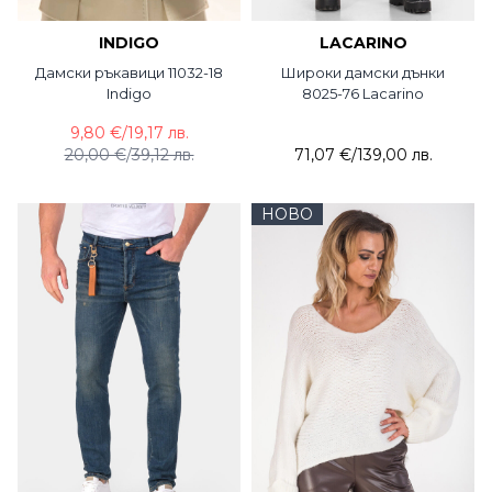
INDIGO
LACARINO
Дамски ръкавици 11032-18
Широки дамски дънки
Indigo
8025-76 Lacarino
9,80 €
/
19,17 лв.
20,00 €
/
39,12 лв.
71,07 €
/
139,00 лв.
НОВО