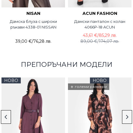
NISAN
ACUN FASHION
Дамска блуза с широки
Дамски панталон с колан
ръкави 4338-01 NISSAN
4066P-18 ACUN
43,61 €
/
85,29 лв.
39,00 €
/
76,28 лв.
89,00 €
/
174,07 лв.
ПРЕПОРЪЧАНИ МОДЕЛИ
НОВО
НОВО
+
големи размери