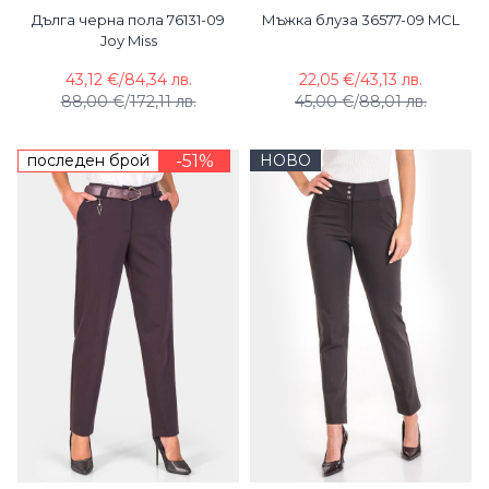
Дълга черна пола 76131-09
Мъжка блуза 36577-09 MCL
Joy Miss
43,12 €
/
84,34 лв.
22,05 €
/
43,13 лв.
88,00 €
/
172,11 лв.
45,00 €
/
88,01 лв.
последен брой
-51%
НОВО