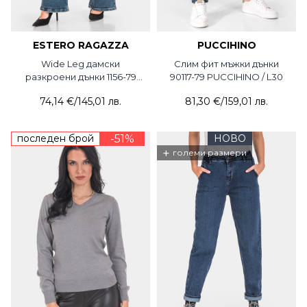
ESTERO RAGAZZA
PUCCIHINO
Wide Leg дамски
Слим фит мъжки дънки
разкроени дънки 1156-79
90117-79 PUCCIHINO / L30
Estero Ragazza
74,14 €
/
145,01 лв.
81,30 €
/
159,01 лв.
последен брой
-51%
НОВО
+
големи размери