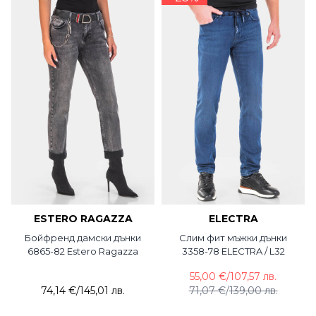
ESTERO RAGAZZA
ELECTRA
Бойфренд дамски дънки
Слим фит мъжки дънки
6865-82 Estero Ragazza
3358-78 ELECTRA / L32
55,00 €
/
107,57 лв.
74,14 €
/
145,01 лв.
71,07 €
/
139,00 лв.