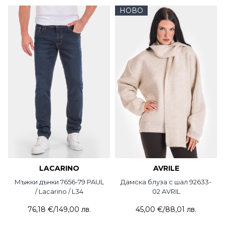
НОВО
LACARINO
AVRILE
Мъжки дънки 7656-79 PAUL
Дамска блуза с шал 92633-
/ Lacarino / L34
02 AVRIL
76,18 €
/
149,00 лв.
45,00 €
/
88,01 лв.