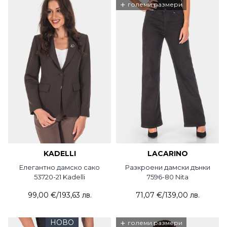
+
големи размери
KADELLI
LACARINO
Елегантно дамско сако
Разкроени дамски дънки
53720-21 Kadelli
7596-80 Nita
99,00 €
/
193,63 лв.
71,07 €
/
139,00 лв.
НОВО
+
големи размери