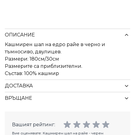
ОПИСАНИЕ
Кашмирен шал на едро райе в черно и
тъмносиво, двулицев.
Размери: 180см/30см
Размерите са приблизителни.
Състав: 100% кашмир
ДОСТАВКА
ВРЪЩАНЕ
Вашият рейтинг:
Вие оценявате:
Кашмирен шал на райе - черен