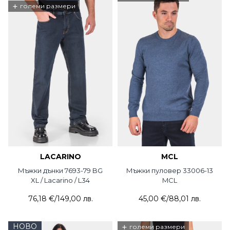
+
големи размери
LACARINO
MCL
Мъжки дънки 7693-79 BG
Мъжки пуловер 33006-13
XL / Lacarino / L34
MCL
76,18 €
/
149,00 лв.
45,00 €
/
88,01 лв.
НОВО
+
големи размери