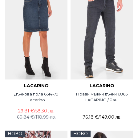
LACARINO
LACARINO
Дънкова пола 6514-79
Прави мъжки дънки 6865
Lacarino
LACARINO / Paul
29,81 €
/
58,30 лв.
60,84 €
/
118,99 лв.
76,18 €
/
149,00 лв.
НОВО
НОВО