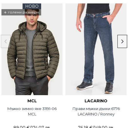
НОВО
+
големи размери
MCL
LACARINO
Мъжко зимно яке 31191-06
Прави мъжки дънки 6776
MCL
LACARINO / Ronney
89,00 €
/
174,07 лв.
76,18 €
/
149,00 лв.