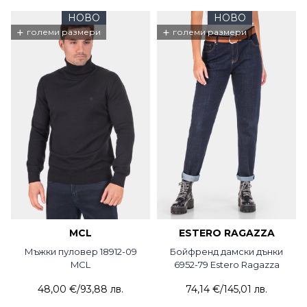
НОВО
НОВО
+
+
големи размери
големи размери
MCL
ESTERO RAGAZZA
Мъжки пуловер 18912-09
Бойфренд дамски дънки
MCL
6952-79 Estero Ragazza
48,00 €
/
93,88 лв.
74,14 €
/
145,01 лв.