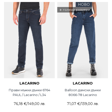
НОВО
+
големи размери
LACARINO
LACARINO
Прави мъжки дънки 6764
Balloon дамски дънки
PAUL / Lacarino / L34
8066-78 Lacarino
76,18 €
/
149,00 лв.
71,07 €
/
139,00 лв.