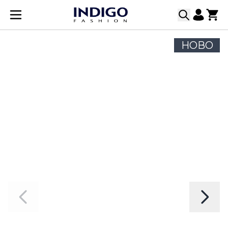
Прескачане към съдържанието
НОВО