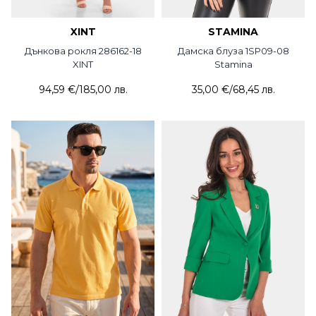
XINT
STAMINA
Дънкова рокля 286162-18
Дамска блуза 1SP09-08
XINT
Stamina
94,59 €
/
185,00 лв.
35,00 €
/
68,45 лв.