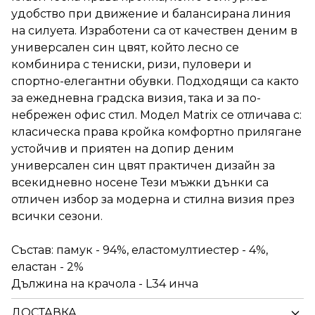
удобство при движение и балансирана линия
на силуета. Изработени са от качествен деним в
универсален син цвят, който лесно се
комбинира с тениски, ризи, пуловери и
спортно-елегантни обувки. Подходящи са както
за ежедневна градска визия, така и за по-
небрежен офис стил. Модел Matrix се отличава с:
класическа права кройка комфортно прилягане
устойчив и приятен на допир деним
универсален син цвят практичен дизайн за
всекидневно носене Тези мъжки дънки са
отличен избор за модерна и стилна визия през
всички сезони.
Състав: памук - 94%, еластомултиестер - 4%,
еластан - 2%
Дължина на крачола - L34 инча
ДОСТАВКА