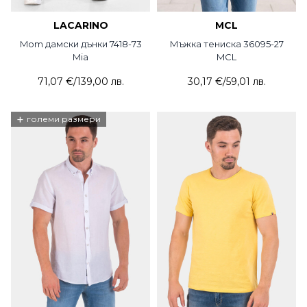
LACARINO
MCL
Mom дамски дънки 7418-73
Мъжка тениска 36095-27
Mia
MCL
71,07 €
/
139,00 лв.
30,17 €
/
59,01 лв.
+
големи размери