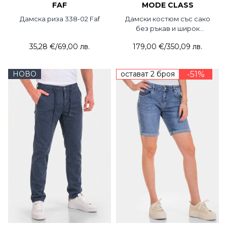
FAF
MODE CLASS
Дамска риза 338-02 Faf
Дамски костюм със сако
без ръкав и широк
панталон 5751-45 MDC
35,28 €
/
69,00 лв.
179,00 €
/
350,09 лв.
НОВО
остават 2 броя
-51%