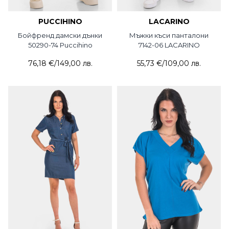
PUCCIHINO
LACARINO
Бойфренд дамски дънки
Мъжки къси панталони
50290-74 Puccihino
7142-06 LACARINO
76,18 €
/
149,00 лв.
55,73 €
/
109,00 лв.