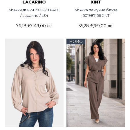
LACARINO
XINT
Мъжки дънки 7922-79 PAUL
Мъжка памучна блуза
/ Lacarino / L34
501987-56 XNT
76,18 €
/
149,00 лв.
35,28 €
/
69,00 лв.
НОВО