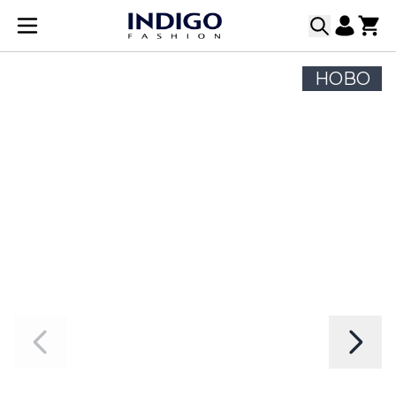
Прескачане към съдържанието
НОВО