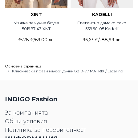
XINT
KADELLI
Мъжка памучна блуза
Елегантно дамско сако
501987-43 XNT
53960-05 Kadelli
35,28 €
/
69,00 лв.
96,63 €
/
188,99 лв.
Основна страница
>
Класически прави мъжки дънки 8210-77 MATRIX / Lacarino
INDIGO Fashion
За компанията
Общи условия
Политика за поверителност