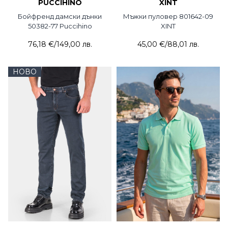
PUCCIHINO
XINT
Бойфренд дамски дънки
Мъжки пуловер 801642-09
50382-77 Puccihino
XINT
76,18 €
/
149,00 лв.
45,00 €
/
88,01 лв.
НОВО