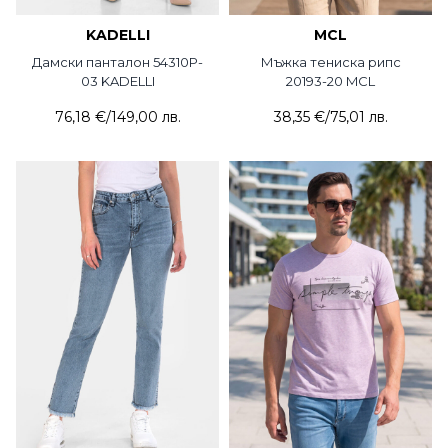
KADELLI
MCL
Дамски панталон 54310P-
Мъжка тениска рипс
03 KADELLI
20193-20 MCL
76,18 €
/
149,00 лв.
38,35 €
/
75,01 лв.