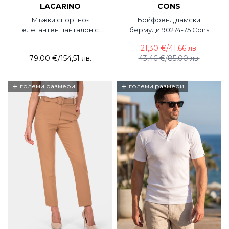
LACARINO
CONS
Мъжки спортно-
Бойфренд дамски
елегантен панталон с
бермуди 90274-75 Cons
връзки 7695-18 Lacarino /
21,30 €
/
41,66 лв.
Jogger
79,00 €
/
154,51 лв.
43,46 €
/
85,00 лв.
+
+
големи размери
големи размери