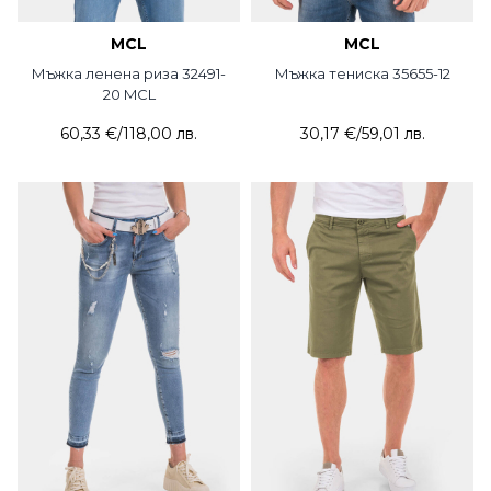
MCL
MCL
Мъжка ленена риза 32491-
Мъжка тениска 35655-12
20 MCL
60,33 €
/
118,00 лв.
30,17 €
/
59,01 лв.