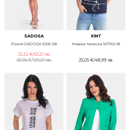
SADOSA
XINT
Рокля SADOSA 1026-08
Мъжка тениска 501745-18
32,32 €
/
63,21 лв.
65,96 €
/
129,01 лв.
25,05 €
/
48,99 лв.