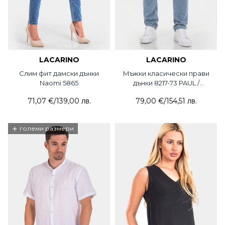
LACARINO
LACARINO
Слим фит дамски дънки
Мъжки класически прави
Naomi 5865
дънки 8217-73 PAUL /
Lacarino
71,07 €
/
139,00 лв.
79,00 €
/
154,51 лв.
+
големи размери