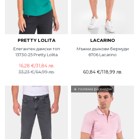
PRETTY LOLITA
LACARINO
Елегантен дамски топ
Мъжки дънкови бермуди
13730-25 Pretty Lolita
6706 Lacarino
16,28 €
/
31,84 лв.
33,23 €
/
64,99 лв.
60,84 €
/
118,99 лв.
+
големи размери