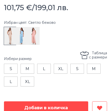
101,75 €
/
199,01 лв.
Избран цвят: Светло бежово
Таблица
с размери
Избери
размер
S
M
L
XL
S
M
L
XL
Добави в количка