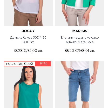
JOGGY
MARISIS
Дамска блуза J0214-20
Елегантно дамско сако
JOGGY
684-05 Mare Sole
35,28 €
/
69,00 лв.
85,90 €
/
168,01 лв.
последен брой
-51%