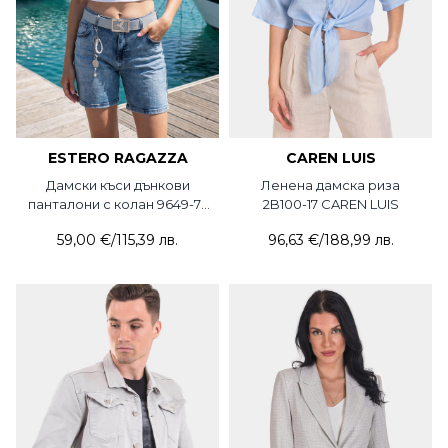
ESTERO RAGAZZA
CAREN LUIS
Дамски къси дънкови
Ленена дамска риза
панталони с колан 9649-74
2B100-17 CAREN LUIS
Estero Ragazza
59,00 €
/
115,39 лв.
96,63 €
/
188,99 лв.