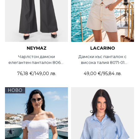
NEYMAZ
LACARINO
Чарлстон дамски
Дамски къс панталон с
елегантен панталон 8068-
висока талия 8071-01
09 NMZ с колан от еко
Lacarino
76,18 €
/
149,00 лв.
49,00 €
/
95,84 лв.
кожа и верижка
НОВО