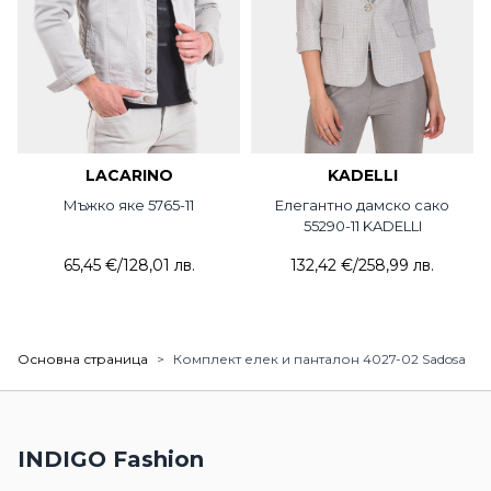
LACARINO
KADELLI
Мъжко яке 5765-11
Елегантно дамско сако
55290-11 KADELLI
65,45 €
/
128,01 лв.
132,42 €
/
258,99 лв.
Основна страница
>
Комплект елек и панталон 4027-02 Sadosa
INDIGO Fashion