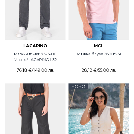
LACARINO
MCL
Мъжки дънки 7525-80
Мъжка блуза 26885-51
Matrix / LACARINO L32
76,18 €
/
149,00 лв.
28,12 €
/
55,00 лв.
НОВО