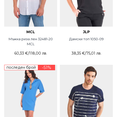
MCL
JLP
Мъжка риза лен 32481-20
Дамски топ 1050-09
MCL
60,33 €
/
118,00 лв.
38,35 €
/
75,01 лв.
последен брой
-51%