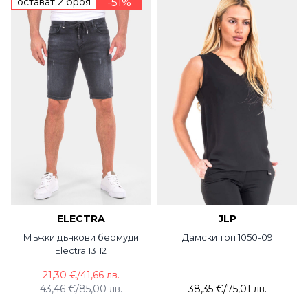
остават 2 броя
-51%
ELECTRA
JLP
Мъжки дънкови бермуди
Дамски топ 1050-09
Electra 13112
21,30 €
/
41,66 лв.
43,46 €
/
85,00 лв.
38,35 €
/
75,01 лв.