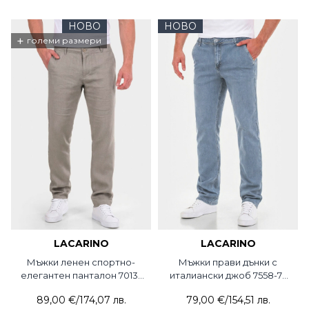
НОВО
НОВО
+
големи размери
LACARINO
LACARINO
Мъжки ленен спортно-
Мъжки прави дънки с
елегантен панталон 7013-
италиански джоб 7558-74
03 LCR
RONNEY / Lacarino
89,00 €
/
174,07 лв.
79,00 €
/
154,51 лв.