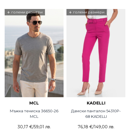
+
+
големи размери
големи размери
MCL
KADELLI
Мъжка тениска 36650-26
Дамски панталон 54310P-
MCL
68 KADELLI
30,17 €
/
59,01 лв.
76,18 €
/
149,00 лв.