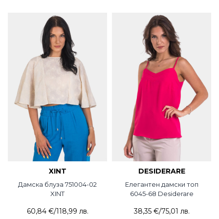
XINT
DESIDERARE
Дамска блуза 751004-02
Елегантен дамски топ
XINT
6045-68 Desiderare
60,84 €
/
118,99 лв.
38,35 €
/
75,01 лв.