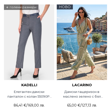
+
НОВО
големи размери
KADELLI
LACARINO
Елегантен дамски
Дамски гащеризон в
панталон с колан 55090P-
маслено зелено с бял
18 KADELLI
принт 24340-26 Flamenco
86,41 €
/
169,00 лв.
65,00 €
/
127,13 лв.