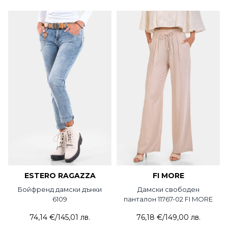
ESTERO RAGAZZA
FI MORE
Бойфренд дамски дънки
Дамски свободен
6109
панталон 11767-02 FI MORE
74,14 €
/
145,01 лв.
76,18 €
/
149,00 лв.