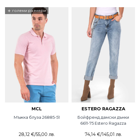
+
големи размери
MCL
ESTERO RAGAZZA
Мъжка блуза 26885-51
Бойфренд дамски дънки
6611-75 Estero Ragazza
28,12 €
/
55,00 лв.
74,14 €
/
145,01 лв.