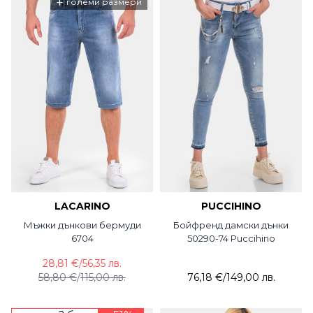
+
големи размери
LACARINO
PUCCIHINO
Мъжки дънкови бермуди
Бойфренд дамски дънки
6704
50290-74 Puccihino
28,81 €
/
56,35 лв.
58,80 €
/
115,00 лв.
76,18 €
/
149,00 лв.