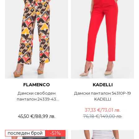
FLAMENCO
KADELLI
Дамски свободен
Дамски панталон 54310P-19
панталон 24339-43
KADELLI
FLAMENCO
37,33 €
/
73,01 лв.
45,50 €
/
88,99 лв.
76,18 €
/
149,00 лв.
последен брой
-51%