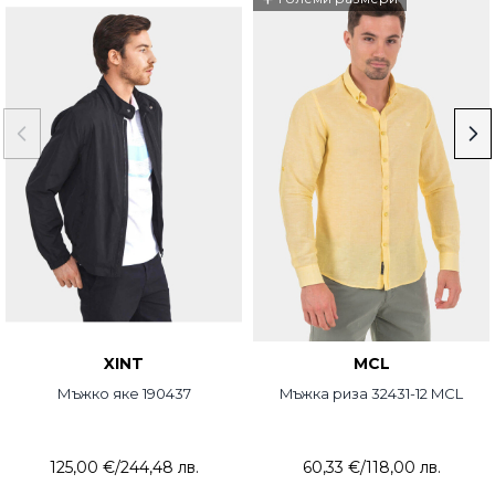
+
XINT
MCL
Мъжко яке 190437
Mъжка риза 32431-12 MCL
125,00 €
/
244,48 лв.
60,33 €
/
118,00 лв.