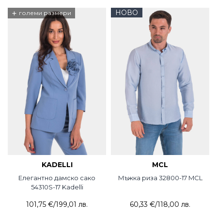
+
НОВО
големи размери
KADELLI
MCL
Елегантно дамско сако
Мъжка риза 32800-17 MCL
54310S-17 Kadelli
101,75 €
/
199,01 лв.
60,33 €
/
118,00 лв.