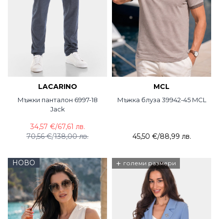
LACARINO
MCL
Мъжки панталон 6997-18
Мъжка блуза 39942-45 MCL
Jack
34,57 €
/
67,61 лв.
70,56 €
/
138,00 лв.
45,50 €
/
88,99 лв.
НОВО
+
големи размери