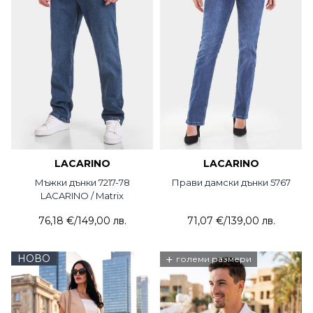
LACARINO
LACARINO
Мъжки дънки 7217-78
Прави дамски дънки 5767
LACARINO / Matrix
76,18 €
/
149,00 лв.
71,07 €
/
139,00 лв.
НОВО
+
големи размери