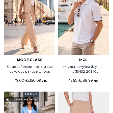
MODE CLASS
MCL
Дамски бежов костюм със
Мъжка памучна блуза с
сако без ръкав и широк
яка 39492-20 MCL
панталон 5780-02 MDC
179,00 €
/
350,09 лв.
45,50 €
/
88,99 лв.
НОВО
+
големи размери