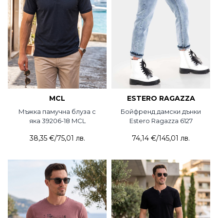
MCL
ESTERO RAGAZZA
Мъжка памучна блуза с
Бойфренд дамски дънки
яка 39206-18 MCL
Estero Ragazza 6127
38,35 €
/
75,01 лв.
74,14 €
/
145,01 лв.