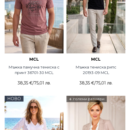
MCL
MCL
Мъжка памучна тениска с
Мъжка тениска рипс
принт 36701-30 MCL
20193-09 MCL
38,35 €
/
75,01 лв.
38,35 €
/
75,01 лв.
НОВО
+
големи размери