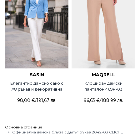
SASIN
MAQRELL
Елегантно дамско сако с
Клоширан дамски
7/8 ръкав и декоративна
панталон 469P-03
брошка 7707-17 Sasin
MAQRELL
98,00 €
/
191,67 лв.
96,63 €
/
188,99 лв.
Основна страница
>
Официална дамска блуза с дълъг ръкав 2042-03 CLICHE