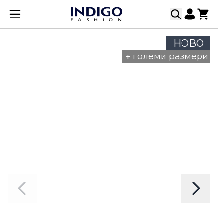
Прескачане към съдържанието
НОВО
+
големи размери