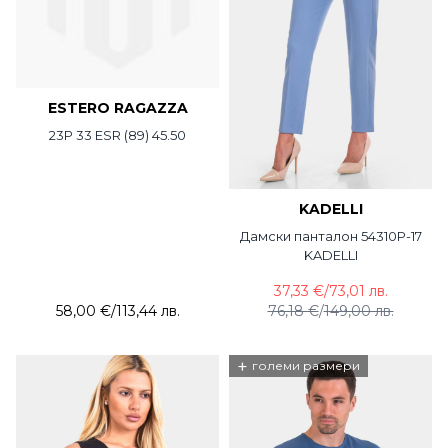
ESTERO RAGAZZA
23P 33 ESR (89) 45.50
KADELLI
Дамски панталон 54310P-17
KADELLI
37,33 €
/
73,01 лв.
58,00 €
/
113,44 лв.
76,18 €
/
149,00 лв.
+
големи размери