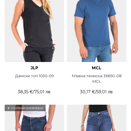
JLP
MCL
Дамски топ 1050-09
Мъжка тениска 36650-08
MCL
38,35 €
/
75,01 лв.
30,17 €
/
59,01 лв.
+
големи размери