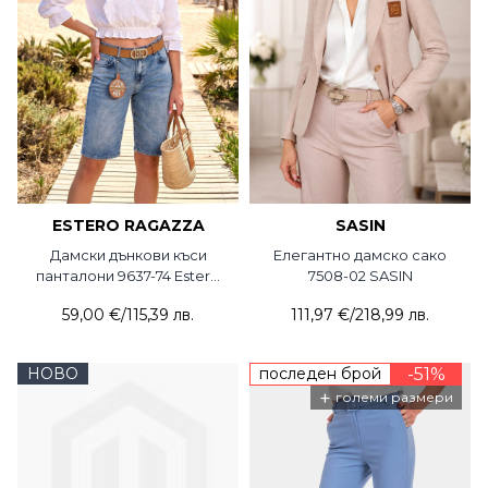
ESTERO RAGAZZA
SASIN
Дамски дънкови къси
Елегантно дамско сако
панталони 9637-74 Estero
7508-02 SASIN
Ragazza
59,00 €
/
115,39 лв.
111,97 €
/
218,99 лв.
НОВО
последен брой
-51%
+
големи размери