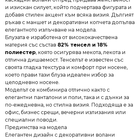
и изискан силует, който подчертава фигурата и
добавя стилен акцент към всяка визия. Дългият
ръкав с маншет и декоративни копчета допълва
елегантното излъчване на модела.
Блузата е изработена от висококачествена
материя със състав
82% тенсел и 18%
полиестер
, която осигурява мекота, лекота и
отлична дишаемост. Тенселът е известен със
своята гладка текстура и комфорт при носене,
което прави тази блуза идеален избор за
целодневно носене.
Моделът се комбинира отлично както с
елегантни панталони и поли, така и с дънки за
по-ежедневна, но стилна визия. Подходяща е за
офис, бизнес срещи, вечерни излизания или
специални поводи.
Предимства на модела
Елегантен дизайн с декоративни волани