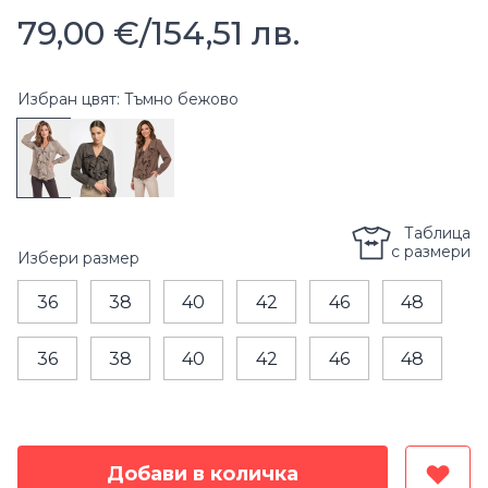
79,00 €
/
154,51 лв.
Избран цвят: Тъмно бежово
Таблица
с размери
Избери
размер
36
38
40
42
46
48
36
38
40
42
46
48
Добави в количка