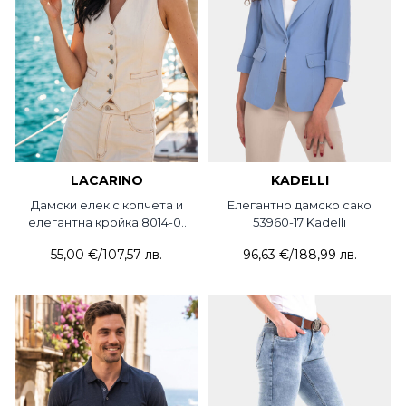
LACARINO
KADELLI
Дамски елек с копчета и
Елегантно дамско сако
елегантна кройка 8014-01
53960-17 Kadelli
Lacarino
55,00 €
/
107,57 лв.
96,63 €
/
188,99 лв.