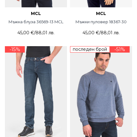
MCL
MCL
Мъжка блуза 36569-13 MCL
Мъжки пуловер 18367-30
45,00 €
/
88,01 лв.
45,00 €
/
88,01 лв.
-15%
последен брой
-51%