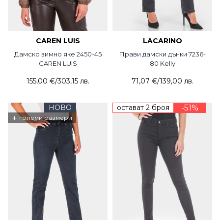
CAREN LUIS
LACARINO
Дамско зимно яке 2450-45
Прави дамски дънки 7236-
CAREN LUIS
80 Kelly
155,00 €
/
303,15 лв.
71,07 €
/
139,00 лв.
НОВО
остават 2 броя
-51%
+
големи размери