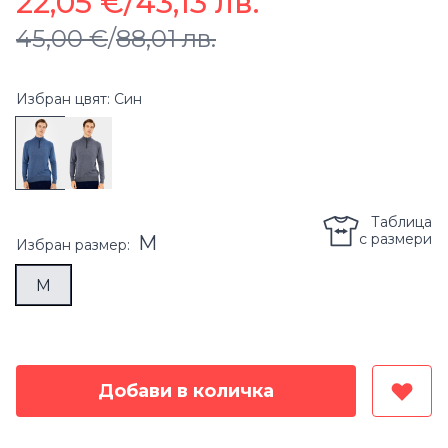
22,05 €
/
43,13 лв.
45,00 €
/
88,01 лв.
Избран цвят: Син
Таблица
с размери
M
Избран
размер
:
M
Добави в количка