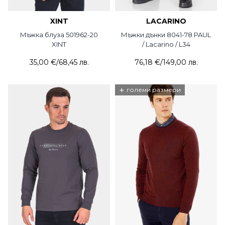
XINT
LACARINO
Мъжка блуза 501962-20
Мъжки дънки 8041-78 PAUL
XINT
/ Lacarino / L34
35,00 €
/
68,45 лв.
76,18 €
/
149,00 лв.
+
големи размери