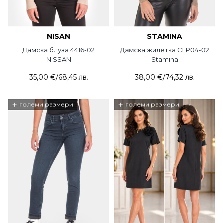
NISAN
STAMINA
Дамска блуза 4416-02
Дамска жилетка CLP04-02
NISSAN
Stamina
35,00 €
/
68,45 лв.
38,00 €
/
74,32 лв.
+
+
големи размери
големи размери