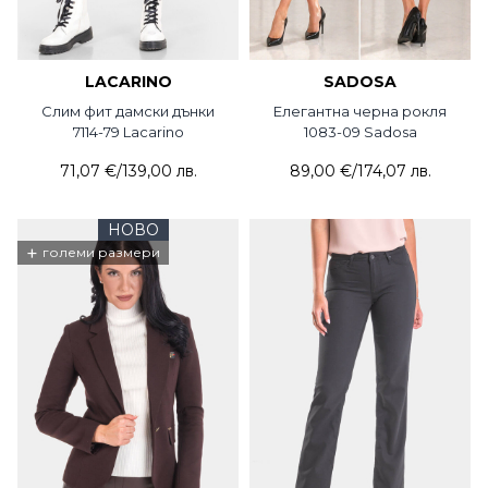
LACARINO
SADOSA
Слим фит дамски дънки
Елегантна черна рокля
7114-79 Lacarino
1083-09 Sadosa
71,07 €
/
139,00 лв.
89,00 €
/
174,07 лв.
НОВО
+
големи размери