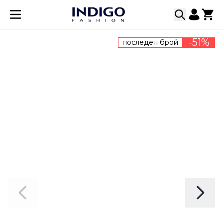
Прескачане към съдържанието
-51%
последен брой