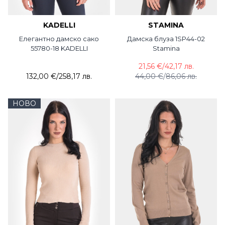
KADELLI
STAMINA
Елегантно дамско сако
Дамска блуза 1SP44-02
55780-18 KADELLI
Stamina
21,56 €
/
42,17 лв.
132,00 €
/
258,17 лв.
44,00 €
/
86,06 лв.
НОВО