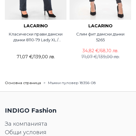
LACARINO
LACARINO
Класически прави дамски
Слим фит дамски дънки
дънки 8110-79 Lady XL /
5265
Lacarino
34,82 €
/
68,10 лв.
71,07 €
/
139,00 лв.
71,07 €
/
139,00 лв.
Основна страница
>
Мъжки пуловер 18356-08
INDIGO Fashion
За компанията
Общи условия