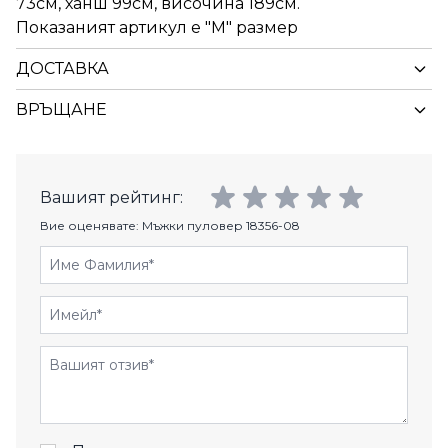
73см, ханш 99см, височина 189см.
Показаният артикул е "M" размер
ДОСТАВКА
ВРЪЩАНЕ
Вашият рейтинг:
Вие оценявате:
Мъжки пуловер 18356-08
Име Фамилия
Имейл
Отзиви