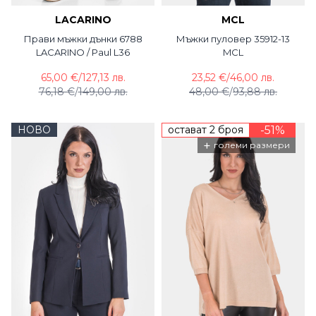
LACARINO
MCL
Прави мъжки дънки 6788
Мъжки пуловер 35912-13
LACARINO / Paul L36
MCL
65,00 €
/
127,13 лв.
23,52 €
/
46,00 лв.
76,18 €
/
149,00 лв.
48,00 €
/
93,88 лв.
НОВО
остават 2 броя
-51%
+
големи размери