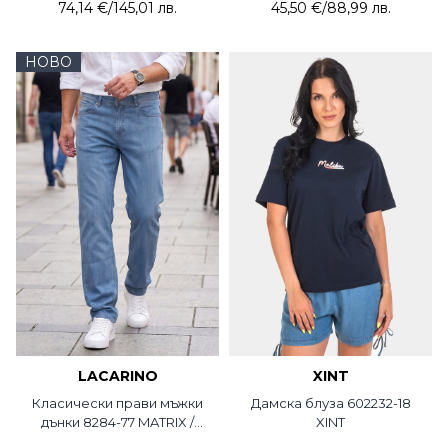
74,14 €
/
145,01 лв.
45,50 €
/
88,99 лв.
НОВО
LACARINO
XINT
Класически прави мъжки
Дамска блуза 602232-18
дънки 8284-77 MATRIX /
XINT
Lacarino