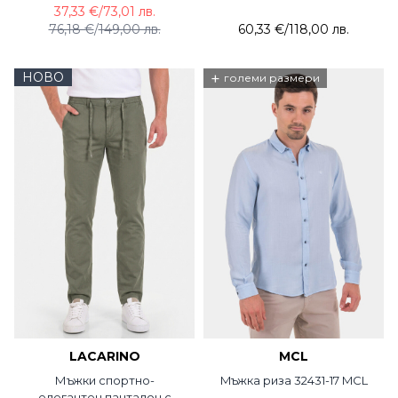
37,33 €
/
73,01 лв.
76,18 €
/
149,00 лв.
60,33 €
/
118,00 лв.
НОВО
+
големи размери
LACARINO
MCL
Мъжки спортно-
Mъжка риза 32431-17 MCL
елегантен панталон с