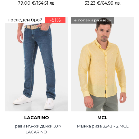
79,00 €
/
154,51 лв.
33,23 €
/
64,99 лв.
последен брой
-51%
+
големи размери
LACARINO
MCL
Прави мъжки дънки 5917
Mъжка риза 32431-12 MCL
LACARINO