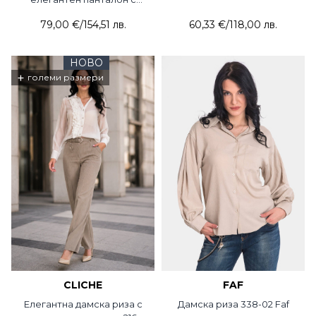
връзки 7695-06 Lacarino /
79,00 €
/
154,51 лв.
60,33 €
/
118,00 лв.
Jogger
НОВО
+
големи размери
CLICHE
FAF
Елегантна дамска риза с
Дамска риза 338-02 Faf