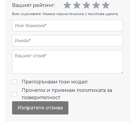
Вашият рейтинг:
Вие оценявате:
Мъжка черна тениска с текстова щампа
Име Фамилия
Имейл
Отзиви
Препоръчвам този модел
Прочетох и приемам
политиката за
поверителност
Изпратете отзива