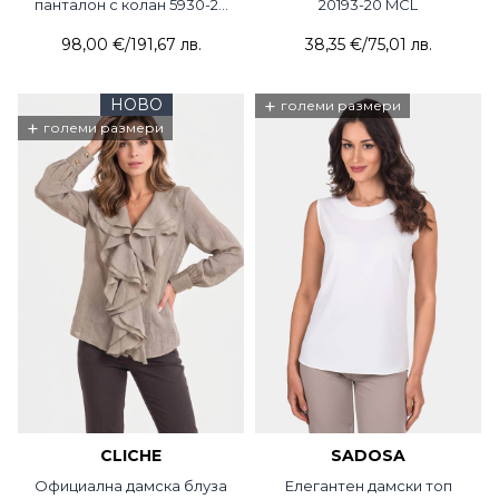
панталон с колан 5930-20
20193-20 MCL
ACUN
98,00 €
/
191,67 лв.
38,35 €
/
75,01 лв.
НОВО
+
големи размери
+
големи размери
CLICHE
SADOSA
Официална дамска блуза
Елегантен дамски топ