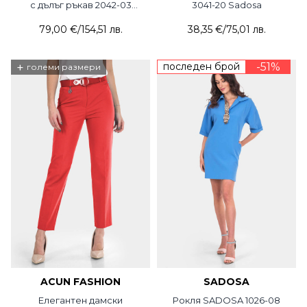
с дълъг ръкав 2042-03
3041-20 Sadosa
CLICHE
79,00 €
/
154,51 лв.
38,35 €
/
75,01 лв.
+
последен брой
-51%
големи размери
ACUN FASHION
SADOSA
Елегантен дамски
Рокля SADOSA 1026-08