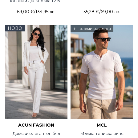
волани и дълъг ръкав 2169-
20 Cliche
69,00 €
/
134,95 лв.
35,28 €
/
69,00 лв.
НОВО
+
големи размери
ACUN FASHION
MCL
Дамски елегантен бял
Мъжка тениска рипс