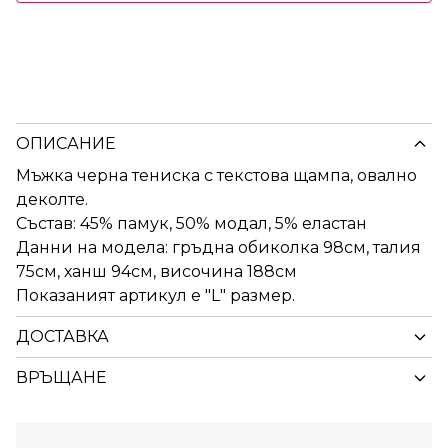
ОПИСАНИЕ
Мъжка черна тениска с текстова щампа, овално
деколте.
Състав: 45% памук, 50% модал, 5% еластан
Данни на модела: гръдна обиколка 98см, талия
75см, ханш 94см, височина 188см
Показаният артикул е "L" размер.
ДОСТАВКА
ВРЪЩАНЕ