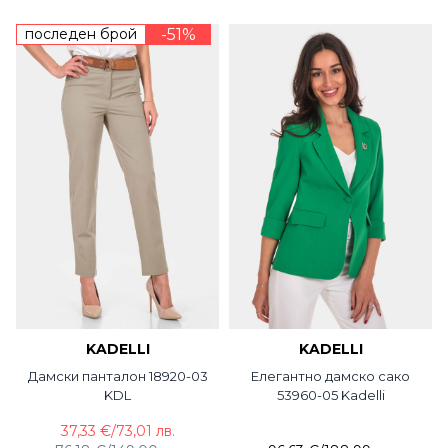
последен брой
-51%
KADELLI
KADELLI
Дамски панталон 18920-03
Елегантно дамско сако
KDL
53960-05 Kadelli
37,33 €
/
73,01 лв.