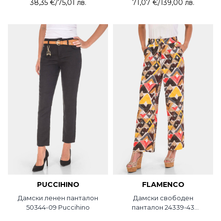
38,35 €
/
75,01 лв.
71,07 €
/
139,00 лв.
PUCCIHINO
FLAMENCO
Дамски ленен панталон
Дамски свободен
50344-09 Puccihino
панталон 24339-43
FLAMENCO