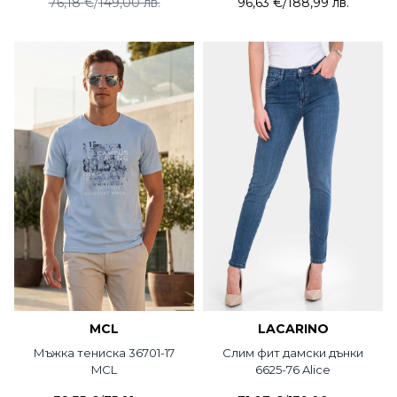
76,18 €
/
149,00 лв.
96,63 €
/
188,99 лв.
MCL
LACARINO
Мъжка тениска 36701-17
Слим фит дамски дънки
MCL
6625-76 Alice