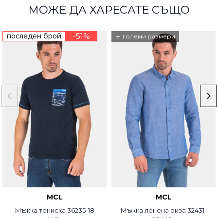
МОЖЕ ДА ХАРЕСАТЕ СЪЩО
последен брой
-51%
+
големи размери
MCL
MCL
Мъжка тениска 36235-18
Мъжка ленена риза 32431-