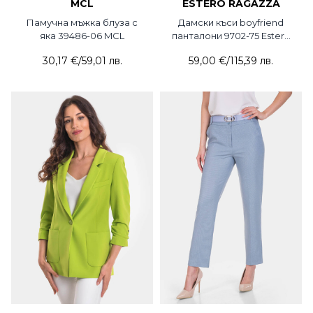
MCL
ESTERO RAGAZZA
Памучна мъжка блуза с
Дамски къси boyfriend
яка 39486-06 MCL
панталони 9702-75 Estero
Ragazza
30,17 €
/
59,01 лв.
59,00 €
/
115,39 лв.