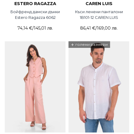
ESTERO RAGAZZA
CAREN LUIS
Бойфренд дамски дънки
Къси ленени панталони
Estero Ragazza 6062
1B101-12 CAREN LUIS
74,14 €
/
145,01 лв.
86,41 €
/
169,00 лв.
+
големи размери