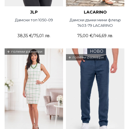
JLP
LACARINO
Дамски топ 1050-09
Дамски дънки мини флеър
7403-79 LACARINO
38,35 €
/
75,01 лв.
75,00 €
/
146,69 лв.
+
НОВО
големи размери
+
големи размери