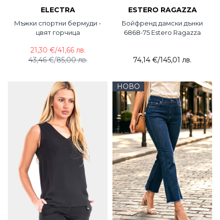
ELECTRA
ESTERO RAGAZZA
Мъжки спортни бермуди -
Бойфренд дамски дънки
цвят горчица
6868-75 Estero Ragazza
21,30 €
/
41,66 лв.
43,46 €
/
85,00 лв.
74,14 €
/
145,01 лв.
НОВО