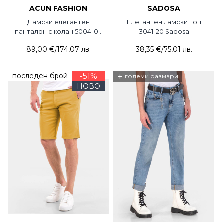
ACUN FASHION
SADOSA
Дамски елегантен
Елегантен дамски топ
панталон с колан 5004-03
3041-20 Sadosa
ACUN
89,00 €
/
174,07 лв.
38,35 €
/
75,01 лв.
последен брой
-51%
+
големи размери
НОВО