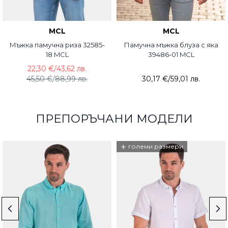
MCL
MCL
Мъжка памучна риза 32585-
Памучна мъжка блуза с яка
18 MCL
39486-01 MCL
22,30 €
/
43,62 лв.
45,50 €
/
88,99 лв.
30,17 €
/
59,01 лв.
ПРЕПОРЪЧАНИ МОДЕЛИ
+
големи размери