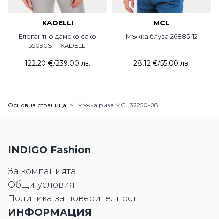
KADELLI
MCL
Елегантно дамско сако
Мъжка блуза 26885-12
55090S-11 KADELLI
122,20 €
/
239,00 лв.
28,12 €
/
55,00 лв.
Основна страница
>
Мъжка риза MCL 32250-08
INDIGO Fashion
За компанията
Общи условия
Политика за поверителност
ИНФОРМАЦИЯ