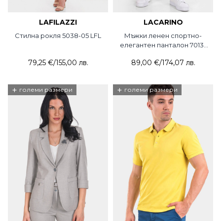
LAFILAZZI
LACARINO
Стилна рокля 5038-05 LFL
Мъжки ленен спортно-
елегантен панталон 7013-
18 LCR
79,25 €
/
155,00 лв.
89,00 €
/
174,07 лв.
+
+
големи размери
големи размери