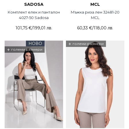
SADOSA
MCL
Комплект елек и панталон
Мъжка риза лен 32481-20
4027-50 Sadosa
MCL
101,75 €
/
199,01 лв.
60,33 €
/
118,00 лв.
НОВО
+
големи размери
+
големи размери