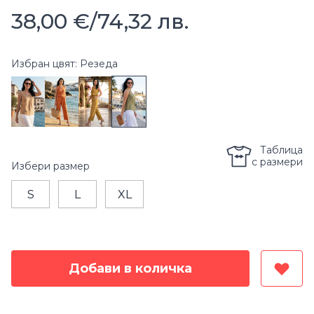
38,00 €
/
74,32 лв.
Избран цвят: Резеда
Таблица
с размери
Избери
размер
S
L
XL
Добави в количка