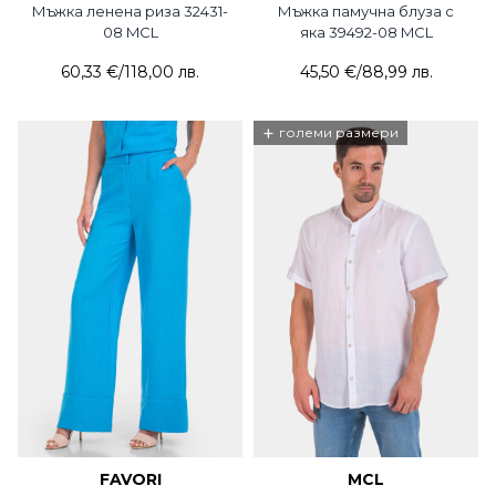
Мъжка ленена риза 32431-
Мъжка памучна блуза с
08 MCL
яка 39492-08 MCL
60,33 €
/
118,00 лв.
45,50 €
/
88,99 лв.
+
големи размери
FAVORI
MCL