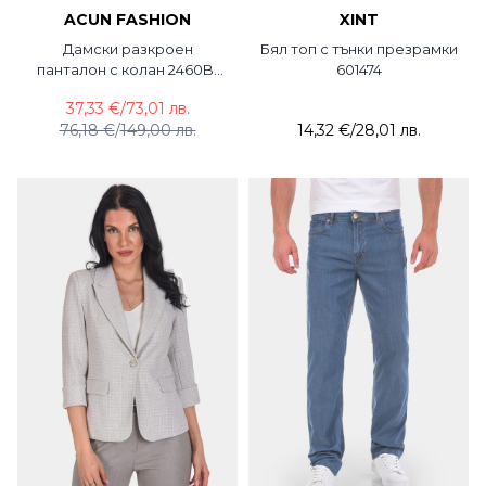
ACUN FASHION
XINT
Дамски разкроен
Бял топ с тънки презрамки
панталон с колан 2460B-
601474
02 ACUN
37,33 €
/
73,01 лв.
76,18 €
/
149,00 лв.
14,32 €
/
28,01 лв.