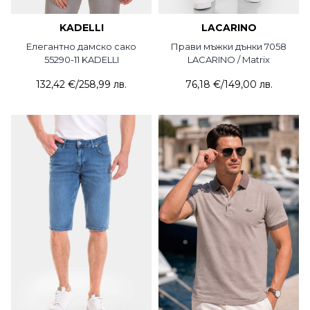
KADELLI
LACARINO
Елегантно дамско сако
Прави мъжки дънки 7058
55290-11 KADELLI
LACARINO / Matrix
132,42 €
/
258,99 лв.
76,18 €
/
149,00 лв.