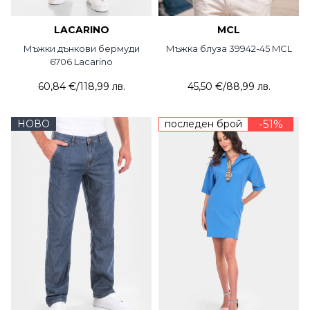
LACARINO
MCL
Мъжки дънкови бермуди
Мъжка блуза 39942-45 MCL
6706 Lacarino
60,84 €
/
118,99 лв.
45,50 €
/
88,99 лв.
НОВО
последен брой
-51%