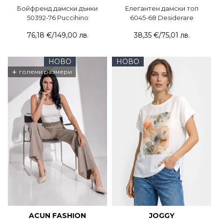
Бойфренд дамски дънки
Елегантен дамски топ
50392-76 Puccihino
6045-68 Desiderare
76,18 €
/
149,00 лв.
38,35 €
/
75,01 лв.
НОВО
НОВО
+
големи размери
ACUN FASHION
JOGGY