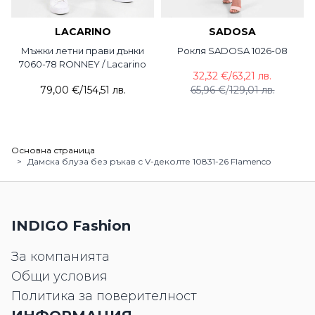
LACARINO
SADOSA
Мъжки летни прави дънки
Рокля SADOSA 1026-08
7060-78 RONNEY / Lacarino
32,32 €
/
63,21 лв.
79,00 €
/
154,51 лв.
65,96 €
/
129,01 лв.
Основна страница
>
Дамска блуза без ръкав с V-деколте 10831-26 Flamenco
INDIGO Fashion
За компанията
Общи условия
Политика за поверителност