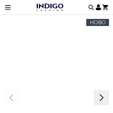
Прескачане към съдържанието
НОВО