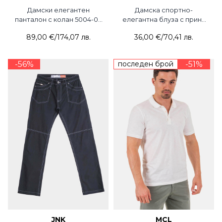
Дамски елегантен
Дамска спортно-
панталон с колан 5004-03
елегантна блуза с принт
ACUN
350-05 JOGGY
89,00 €
/
174,07 лв.
36,00 €
/
70,41 лв.
-56%
последен брой
-51%
JNK
MCL