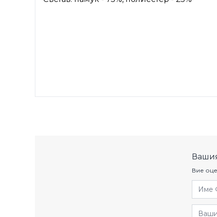
Вашия
Вие оце
Име 
Отзив