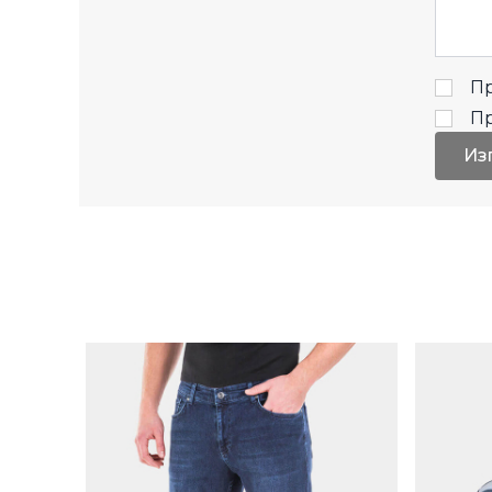
Пр
П
Из