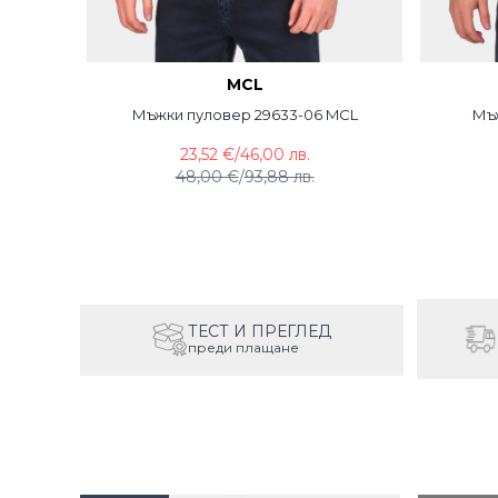
MCL
Мъжки пуловер 29633-06 MCL
Мъж
23,52 €
/
46,00 лв.
48,00 €
/
93,88 лв.
ТЕСТ И ПРЕГЛЕД
преди плащане