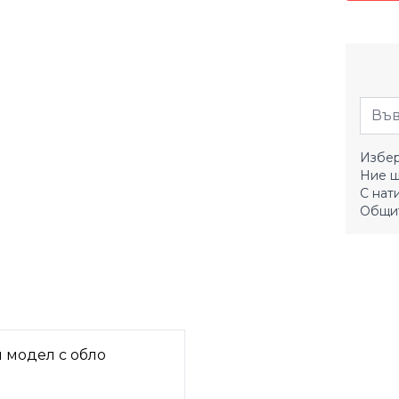
Избер
Ние щ
С нат
Общит
 модел с обло