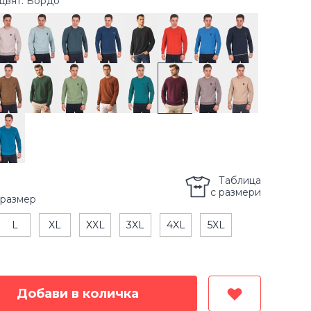
цвят: Бордо
Таблица
с размери
размер
L
XL
XXL
3XL
4XL
5XL
Добави в количка