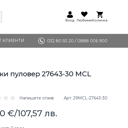
Вход
Любими
Количка
Т КЛИЕНТИ
/
032 80 50 20
0888 006 900
и пуловер 27643-30 MCL
Напишете отзив
Арт
29MCL-27643-30
00 €
/
107,57 лв.