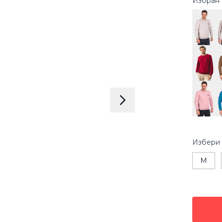
Избран 
Избери
M