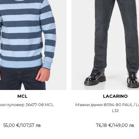
MCL
LACARINO
ки пуловер 36477-08 MCL
Мъжки дънки 8094-80 PAUL / La
L32
55,00 €
/
107,57 лв.
76,18 €
/
149,00 лв.