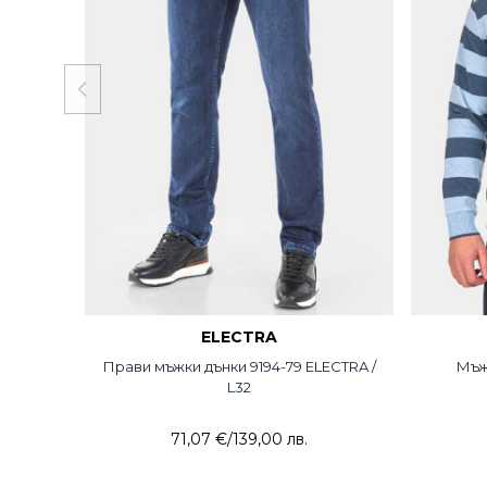
ELECTRA
MCL
Прави мъжки дънки 9194-79 ELECTRA /
Мъж
L32
71,07 €
/
139,00 лв.