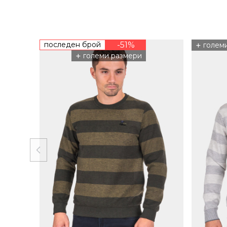
последен брой
-51%
+
голем
+
големи размери