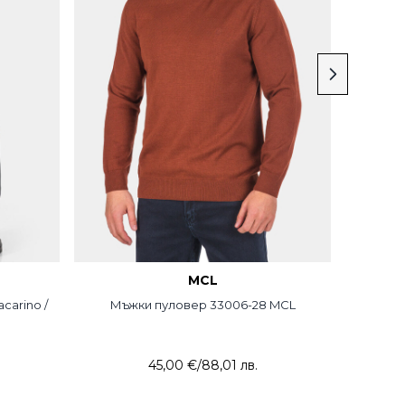
MCL
carino /
Мъжки пуловер 33006-28 MCL
Мъжки д
45,00 €
/
88,01 лв.