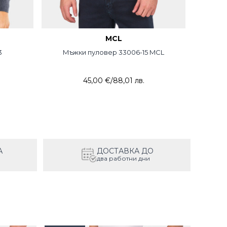
MCL
3
Мъжки пуловер 33006-15 MCL
Мъж
45,00 €
/
88,01 лв.
А
ДОСТАВКА ДО
два работни дни