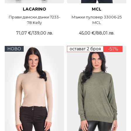
LACARINO
MCL
Прави дамски дънки 7233-
Мъжки пуловер 33006-25
78 Kelly
MCL
71,07 €
/
139,00 лв.
45,00 €
/
88,01 лв.
НОВО
остават 2 броя
-51%