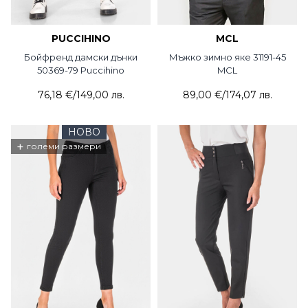
PUCCIHINO
MCL
Бойфренд дамски дънки
Мъжко зимно яке 31191-45
50369-79 Puccihino
MCL
76,18 €
/
149,00 лв.
89,00 €
/
174,07 лв.
НОВО
+
големи размери