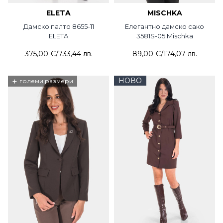
ELETA
MISCHKA
Дамско палто 8655-11
Елегантно дамско сако
ELETA
3581S-05 Mischka
375,00 €
/
733,44 лв.
89,00 €
/
174,07 лв.
+
НОВО
големи размери