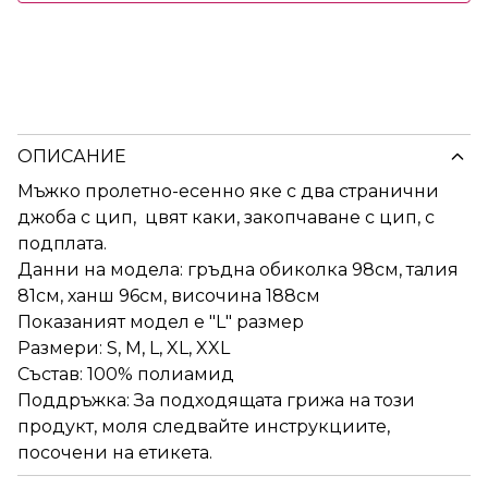
ОПИСАНИЕ
Мъжко пролетно-есенно яке с два странични
джоба с цип, цвят каки, закопчаване с цип, с
подплата.
Данни на модела: гръдна обиколка 98см, талия
81см, ханш 96см, височина 188см
Показаният модел е "L" размер
Размери: S, M, L, XL, XXL
Състав: 100% полиамид
Поддръжка: За подходящата грижа на този
продукт, моля следвайте инструкциите,
посочени на етикета.