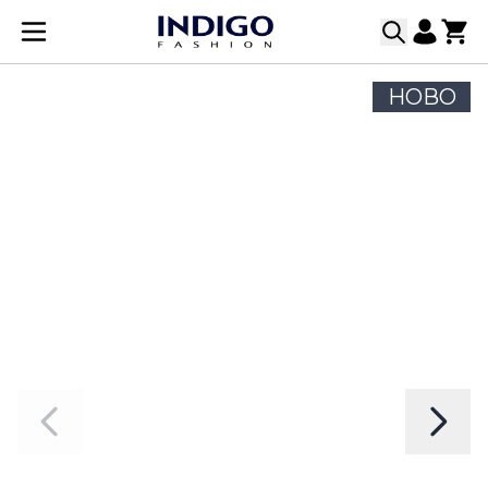
Прескачане към съдържанието
НОВО