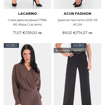
LACARINO
ACUN FASHION
Слим дамски дънки 7788-
Дамски панталон 2012-09
80 Alissa / Lacarino
ACUN
71,07 €
/
139,00 лв.
89,00 €
/
174,07 лв.
НОВО
НОВО
+
големи размери