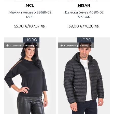
MCL
NISAN
Мъжки пуловер 39681-02
Дамска блуза 4080-02
MCL
NISSAN
55,00 €
/
107,57 лв.
39,00 €
/
76,28 лв.
НОВО
НОВО
+
+
големи размери
големи размери