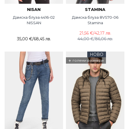
NISAN
STAMINA
Дамска блуза 4416-02
Дамска блуза 8VS70-06
NISSAN
Stamina
21,56 €
/
42,17 лв.
35,00 €
/
68,45 лв.
44,00 €
/
86,06 лв.
НОВО
+
големи размери