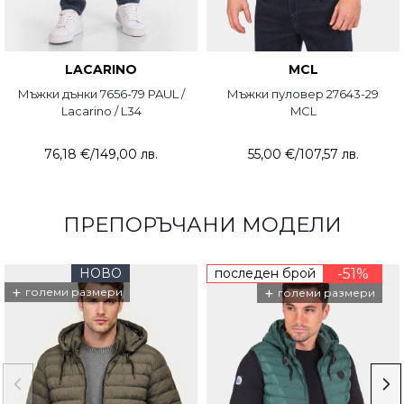
LACARINO
MCL
Мъжки дънки 7656-79 PAUL /
Мъжки пуловер 27643-29
Lacarino / L34
MCL
76,18 €
/
149,00 лв.
55,00 €
/
107,57 лв.
ПРЕПОРЪЧАНИ МОДЕЛИ
НОВО
последен брой
-51%
+
+
големи размери
големи размери