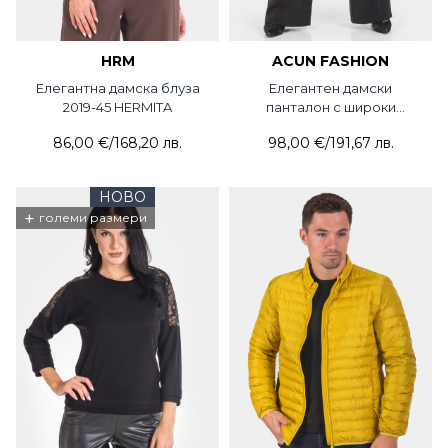
HRM
ACUN FASHION
Елегантна дамска блуза
Елегантен дамски
2019-45 HERMITA
панталон с широки
крачоли 3370-09 ACUN
86,00 €
/
168,20 лв.
98,00 €
/
191,67 лв.
НОВО
+
големи размери