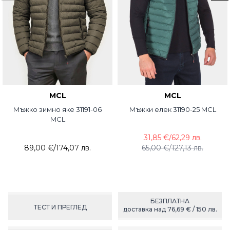
MCL
MCL
Мъжко зимно яке 31191-06
Мъжки елек 31190-25 MCL
MCL
31,85 €
/
62,29 лв.
89,00 €
/
174,07 лв.
65,00 €
/
127,13 лв.
БЕЗПЛАТНА
ТЕСТ И ПРЕГЛЕД
доставка над 76,69 € / 150 лв.