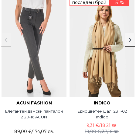
последен брой
-51%
ACUN FASHION
INDIGO
Елегантен дамски панталон
Едноцветен шал 12311-02
2120-16 ACUN
Indigo
9,31 €
/
18,21 лв.
89,00 €
/
174,07 лв.
19,00 €
/
37,16 лв.