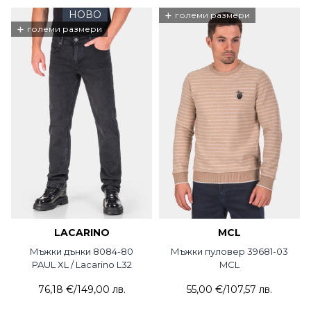
НОВО
+
големи размери
+
големи размери
LACARINO
MCL
Мъжки дънки 8084-80
Мъжки пуловер 39681-03
PAUL XL / Lacarino L32
MCL
76,18 €
/
149,00 лв.
55,00 €
/
107,57 лв.