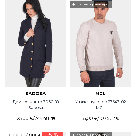
+
големи размери
SADOSA
MCL
Дамско манто 3060-18
Мъжки пуловер 27643-02
Sadosa
MCL
125,00 €
/
244,48 лв.
55,00 €
/
107,57 лв.
остават 2 броя
-51%
+
големи размери