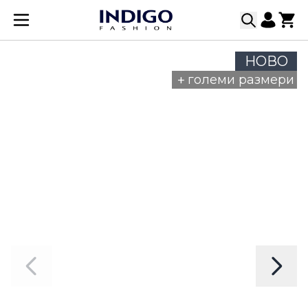
Прескачане към съдържанието
НОВО
+
големи размери