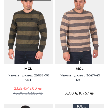
MCL
MCL
Мъжки пуловер 29633-06
Мъжки пуловер 36477-45
MCL
MCL
23,52 €
/
46,00 лв.
48,00 €
/
93,88 лв.
55,00 €
/
107,57 лв.
НОВО