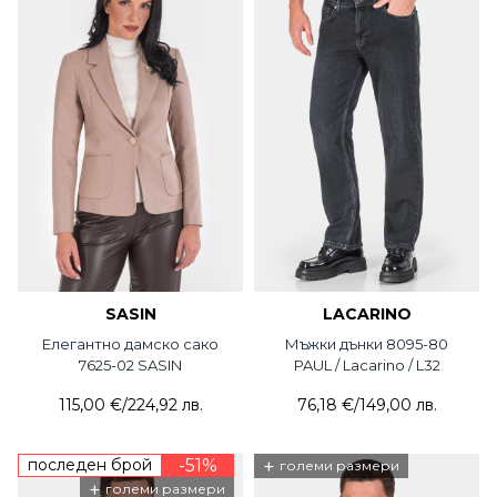
SASIN
LACARINO
Елегантно дамско сако
Мъжки дънки 8095-80
7625-02 SASIN
PAUL / Lacarino / L32
115,00 €
/
224,92 лв.
76,18 €
/
149,00 лв.
последен брой
-51%
+
големи размери
+
големи размери