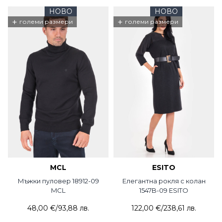
НОВО
НОВО
+
+
големи размери
големи размери
MCL
ESITO
Мъжки пуловер 18912-09
Елегантна рокля с колан
MCL
1547B-09 ESITO
48,00 €
/
93,88 лв.
122,00 €
/
238,61 лв.