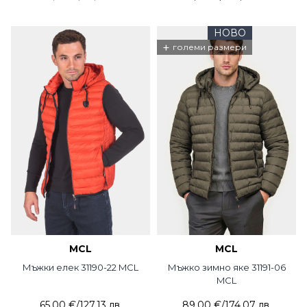
НОВО
+
големи размери
MCL
MCL
Мъжки елек 31190-22 MCL
Мъжко зимно яке 31191-06
MCL
65,00 €
/
127,13 лв.
89,00 €
/
174,07 лв.