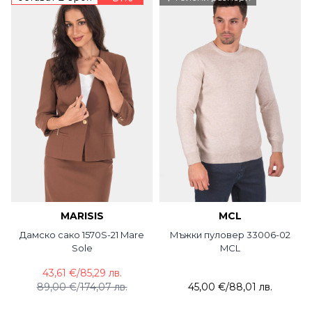
MARISIS
MCL
Дамско сако 1570S-21 Mare
Мъжки пуловер 33006-02
Sole
MCL
43,61 €
/
85,29 лв.
89,00 €
/
174,07 лв.
45,00 €
/
88,01 лв.