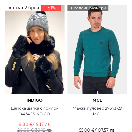
остават 2 броя
-51%
+
големи размери
INDIGO
MCL
Дамска шапка с помпон
Мъжки пуловер 27643-29
14454-13 INDIGO
MCL
9,80 €
/
19,17 лв.
20,00 €
/
39,12 лв.
55,00 €
/
107,57 лв.