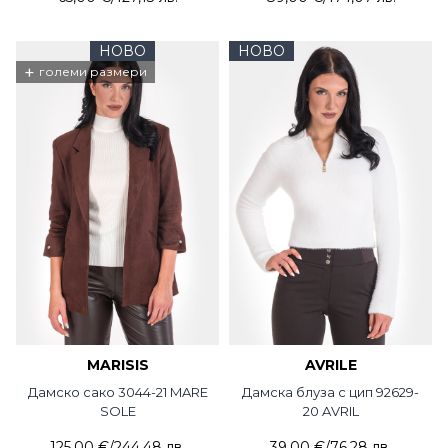
НОВО
НОВО
+
големи размери
MARISIS
AVRILE
Дамско сако 3044-21 MARE
Дамска блуза с цип 92629-
SOLE
20 AVRIL
125,00 €
/
244,48 лв.
39,00 €
/
76,28 лв.