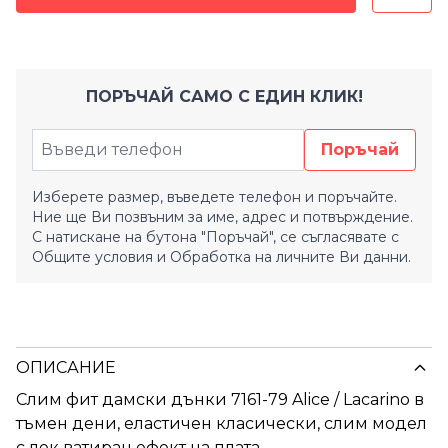
ПОРЪЧАЙ САМО С ЕДИН КЛИК!
Поръчай
Изберете размер, въведете телефон и поръчайте.
Ние ще Ви позвъним за име, адрес и потвърждение.
С натискане на бутона "Поръчай", се съгласявате с
Общите условия
и
Обработка на личните Ви данни.
ОПИСАНИЕ
Слим фит дамски дънки 7161-79 Alice / Lacarino в
тъмен дени, еластичен класически, слим модел
с лек ватиран ефект на плата.