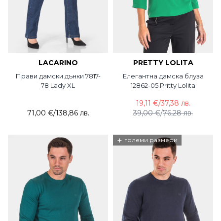
LACARINO
PRETTY LOLITA
Прави дамски дънки 7817-
Елегантна дамска блуза
78 Lady XL
12862-05 Pritty Lolita
19,11 €
/
37,38 лв.
71,00 €
/
138,86 лв.
39,00 €
/
76,28 лв.
+
големи размери