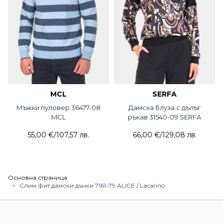
MCL
SERFA
Мъжки пуловер 36477-08
Дамска блуза с дълъг
MCL
ръкав 31540-09 SERFA
55,00 €
/
107,57 лв.
66,00 €
/
129,08 лв.
Основна страница
>
Слим фит дамски дънки 7161-79 ALICE / Lacarino