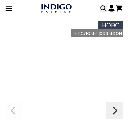
Прескачане към съдържанието
НОВО
+
големи размери