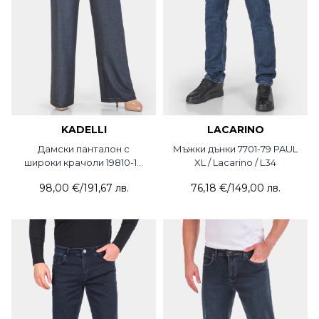
KADELLI
LACARINO
Дамски панталон с
Мъжки дънки 7701-79 PAUL
широки крачоли 19810-18
XL / Lacarino / L34
NEYMAZ
98,00 €
/
191,67 лв.
76,18 €
/
149,00 лв.