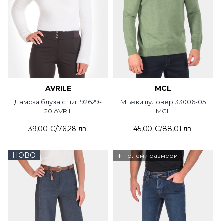
AVRILE
MCL
Дамска блуза с цип 92629-
Мъжки пуловер 33006-05
20 AVRIL
MCL
39,00 €
/
76,28 лв.
45,00 €
/
88,01 лв.
НОВО
+
големи размери