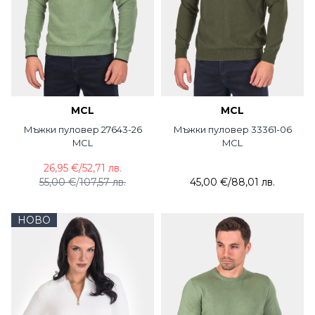
MCL
MCL
Мъжки пуловер 27643-26
Мъжки пуловер 33361-06
MCL
MCL
26,95 €
/
52,71 лв.
55,00 €
/
107,57 лв.
45,00 €
/
88,01 лв.
НОВО