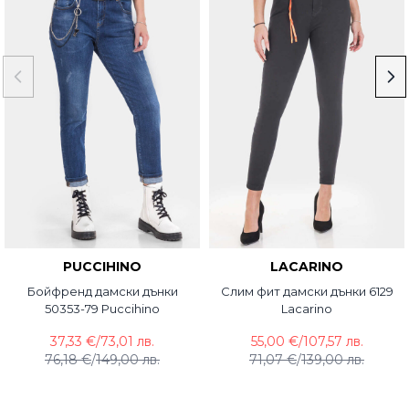
PUCCIHINO
LACARINO
Бойфренд дамски дънки
Слим фит дамски дънки 6129
50353-79 Puccihino
Lacarino
37,33 €
/
73,01 лв.
55,00 €
/
107,57 лв.
76,18 €
/
149,00 лв.
71,07 €
/
139,00 лв.