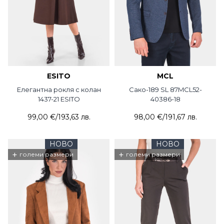
ESITO
MCL
Елегантна рокля с колан
Сако-189 SL 87MCL52-
1437-21 ESITO
40386-18
99,00 €
/
193,63 лв.
98,00 €
/
191,67 лв.
НОВО
НОВО
+
+
големи размери
големи размери