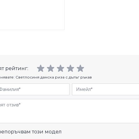
т рейтинг:
нявате:
Светлосиня дамска риза с дълъг ръкав
Фамилия
Имейл
и
епоръчвам този модел