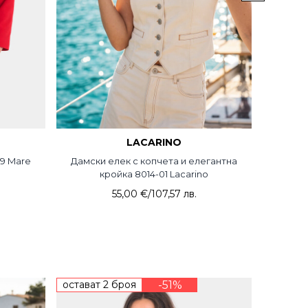
LACARINO
19 Mare
Дамски елек с копчета и елегантна
Елеган
кройка 8014-01 Lacarino
55,00 €
/
107,57 лв.
остават 2 броя
-51%
НОВО