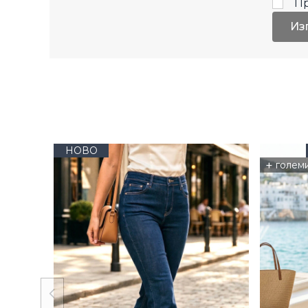
П
Из
НОВО
+
голем