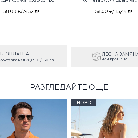
одна кройка 10936-03 FLC
копчета 3777-17 Estero Rag
38,00 €
/
74,32 лв.
58,00 €
/
113,44 лв.
БЕЗПЛАТНА
ЛЕСНА ЗАМЯН
или връщане
доставка над 76,69 € / 150 лв.
РАЗГЛЕДАЙТЕ ОЩЕ
НОВО