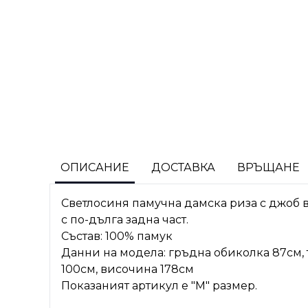
ОПИСАНИЕ
ДОСТАВКА
ВРЪЩАНЕ
Светлосиня памучна дамска риза с джоб в 
с по-дълга задна част.
Състав: 100% памук
Данни на модела: гръдна обиколка 87см, 
100см, височина 178см
Показаният артикул е "M" размер.