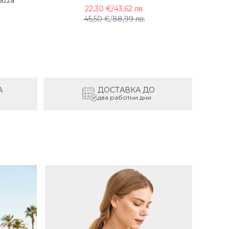
azza
22,30 €
/
43,62 лв.
45,50 €
/
88,99 лв.
А
ДОСТАВКА ДО
два работни дни