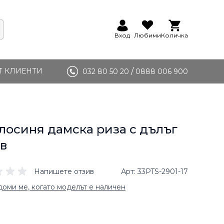
Вход
Любими
Количка
Т КЛИЕНТИ
/
032 80 50 20
0888 006 900
лосиня дамска риза с дълъг
в
Напишете отзив
Арт
33PTS-2901-17
оми ме, когато моделът е наличен