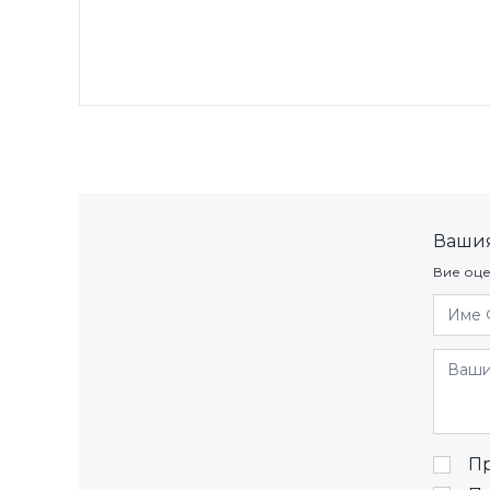
Вашия
Вие оце
Име 
Отзив
Пр