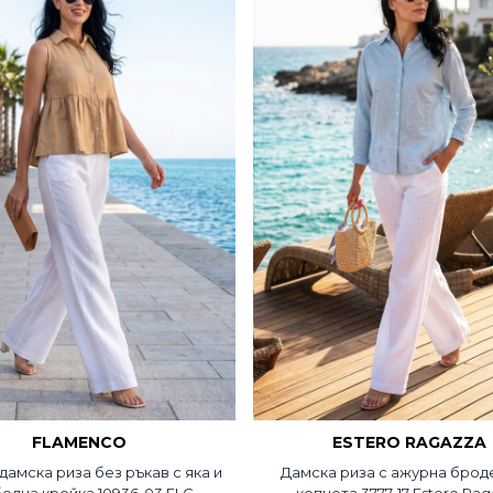
FLAMENCO
ESTERO RAGAZZA
амска риза без ръкав с яка и
Дамска риза с ажурна брод