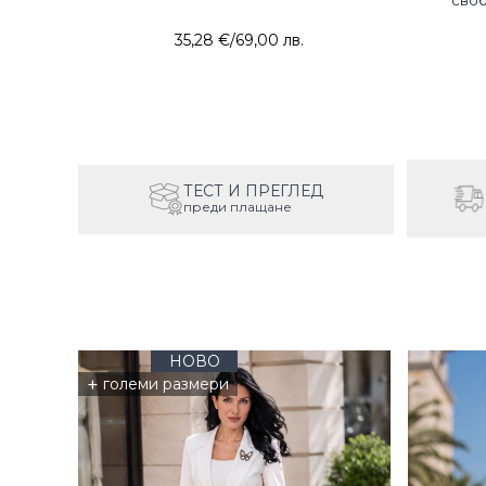
своб
35,28 €
/
69,00 лв.
ТЕСТ И ПРЕГЛЕД
преди плащане
НОВО
+
големи размери