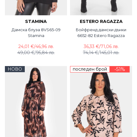
STAMINA
ESTERO RAGAZZA
Дамска блуза 8VS65-09
Бойфренд дамски дънки
Stamina
6652-82 Estero Ragazza
24,01 €
/
46,96 лв.
36,33 €
/
71,06 лв.
49,00 €
/
95,84 лв.
74,14 €
/
145,01 лв.
НОВО
последен брой
-51%