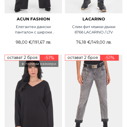
ACUN FASHION
LACARINO
Елегантен дамски
Слим фит мъжки дънки
панталон с широки
6766 LACARINO / LTV
крачоли 3370-09 ACUN
98,00 €
/
191,67 лв.
76,18 €
/
149,00 лв.
остават 2 броя
-51%
остават 2 броя
-51%
+
големи размери