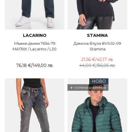
LACARINO
STAMINA
Mъжки дънки 7654-79
Дамска блуза 8VS02-09
MATRIX / Lacarino / L30
Stamina
21,56 €
/
42,17 лв.
76,18 €
/
149,00 лв.
44,00 €
/
86,06 лв.
НОВО
+
големи размери