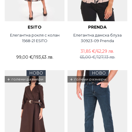
ESITO
PRENDA
Елегантна рокля с колан
Елегантна дамска блуза
1568-21 ESITO
30923-09 Prenda
31,85 €
/
62,29 лв.
99,00 €
/
193,63 лв.
65,00 €
/
127,13 лв.
НОВО
НОВО
+
+
големи размери
големи размери