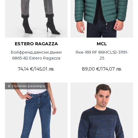
ESTERO RAGAZZA
MCL
Бойфренд дамски дънки
Яке-169 RF 86MCL52-31191-
6865-82 Estero Ragazza
25
74,14 €
/
145,01 лв.
89,00 €
/
174,07 лв.
+
големи размери