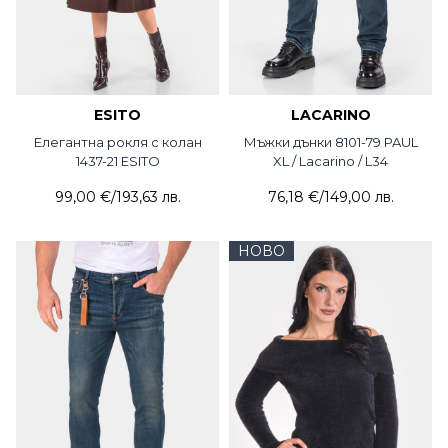
ESITO
LACARINO
Елегантна рокля с колан
Мъжки дънки 8101-79 PAUL
1437-21 ESITO
XL / Lacarino / L34
99,00 €
/
193,63 лв.
76,18 €
/
149,00 лв.
НОВО