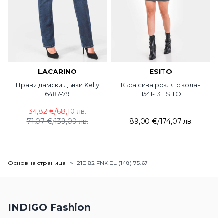
LACARINO
ESITO
Прави дамски дънки Kelly
Къса сива рокля с колан
6487-79
1541-13 ESITO
34,82 €
/
68,10 лв.
71,07 €
/
139,00 лв.
89,00 €
/
174,07 лв.
Основна страница
>
21E 82 FNK EL (148) 75.67
INDIGO Fashion