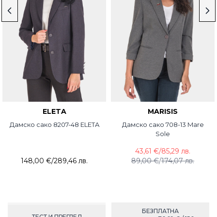
ELETA
MARISIS
Дамско сако 8207-48 ELETA
Дамско сако 708-13 Mare
Sole
43,61 €
/
85,29 лв.
148,00 €
/
289,46 лв.
89,00 €
/
174,07 лв.
БЕЗПЛАТНА
ТЕСТ И ПРЕГЛЕД