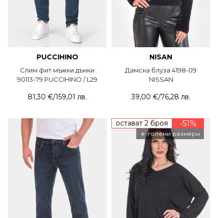
PUCCIHINO
NISAN
Слим фит мъжки дънки
Дамска блуза 4198-09
90113-79 PUCCIHINO / L29
NISSAN
81,30 €
/
159,01 лв.
39,00 €
/
76,28 лв.
остават 2 броя
-51%
+
големи размери