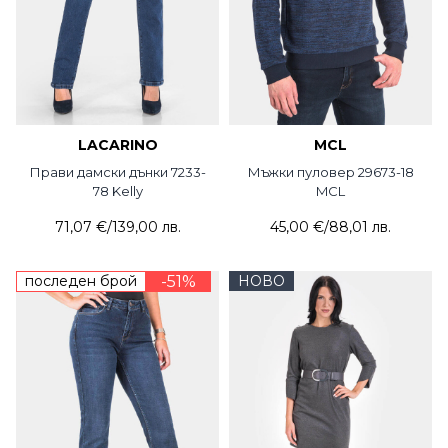
LACARINO
MCL
Прави дамски дънки 7233-
Мъжки пуловер 29673-18
78 Kelly
MCL
71,07 €
/
139,00 лв.
45,00 €
/
88,01 лв.
последен брой
-51%
НОВО