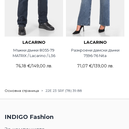
LACARINO
LACARINO
Мъжки дънки 8055-79
Разкроени дамски дънки
MATRIX / Lacarino / L36
7596-76 Nita
76,18 €
/
149,00 лв.
71,07 €
/
139,00 лв.
Основна страница
>
22E 23 SRF (78) 39.88
INDIGO Fashion