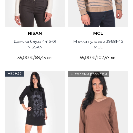
NISAN
MCL
Дамска блуза 4416-01
Мъжки пуловер 39681-45
NISSAN
MCL
35,00 €
/
68,45 лв.
55,00 €
/
107,57 лв.
НОВО
+
големи размери