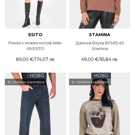
ESITO
STAMINA
Рокля с кожен мотив 1464-
Дамска блуза 8VS65-45
09 ESITO
Stamina
89,00 €
/
174,07 лв.
49,00 €
/
95,84 лв.
НОВО
НОВО
+
+
големи размери
големи размери