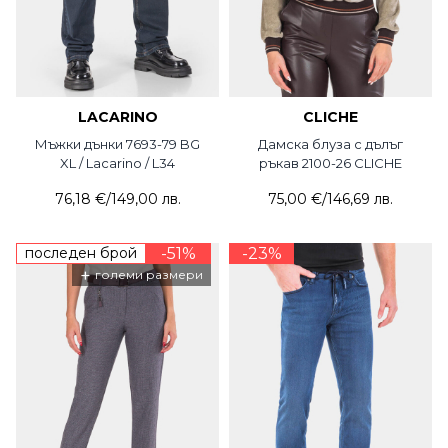
LACARINO
CLICHE
Мъжки дънки 7693-79 BG
Дамска блуза с дълъг
XL / Lacarino / L34
ръкав 2100-26 CLICHE
76,18 €
/
149,00 лв.
75,00 €
/
146,69 лв.
последен брой
-51%
-23%
+
големи размери