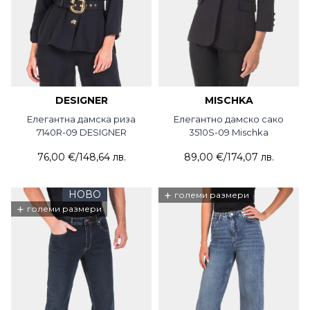
DESIGNER
MISCHKA
Елегантна дамска риза
Елегантно дамско сако
7140R-09 DESIGNER
3510S-09 Mischka
76,00 €
/
148,64 лв.
89,00 €
/
174,07 лв.
НОВО
+
големи размери
+
големи размери