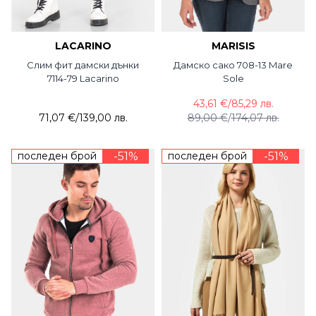
LACARINO
MARISIS
Слим фит дамски дънки
Дамско сако 708-13 Mare
7114-79 Lacarino
Sole
43,61 €
/
85,29 лв.
71,07 €
/
139,00 лв.
89,00 €
/
174,07 лв.
последен брой
-51%
последен брой
-51%