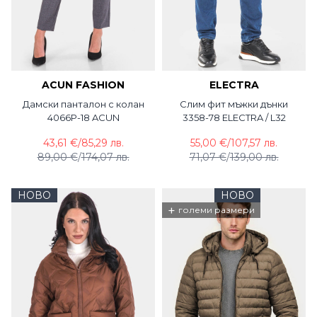
ACUN FASHION
ELECTRA
Дамски панталон с колан
Слим фит мъжки дънки
4066P-18 ACUN
3358-78 ELECTRA / L32
43,61 €
/
85,29 лв.
55,00 €
/
107,57 лв.
89,00 €
/
174,07 лв.
71,07 €
/
139,00 лв.
НОВО
НОВО
+
големи размери