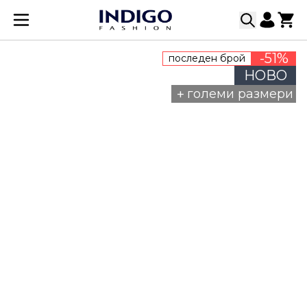
Прескачане към съдържанието
-51%
последен брой
НОВО
+
големи размери