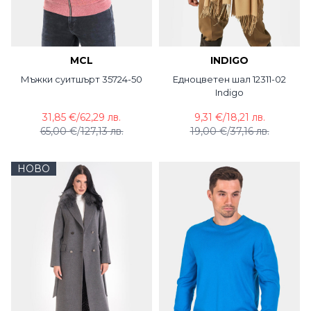
MCL
INDIGO
Мъжки суитшърт 35724-50
Едноцветен шал 12311-02
Indigo
31,85 €
/
62,29 лв.
9,31 €
/
18,21 лв.
65,00 €
/
127,13 лв.
19,00 €
/
37,16 лв.
НОВО