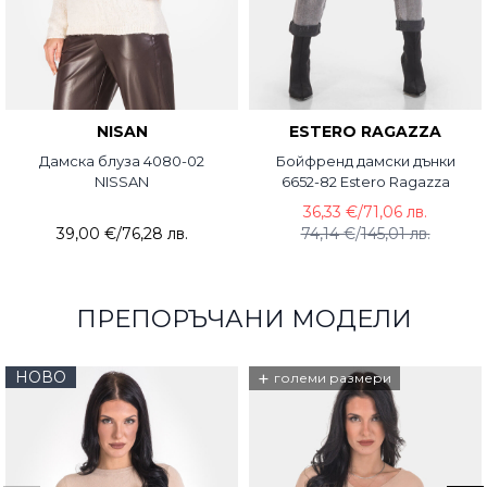
NISAN
ESTERO RAGAZZA
Дамска блуза 4080-02
Бойфренд дамски дънки
NISSAN
6652-82 Estero Ragazza
36,33 €
/
71,06 лв.
39,00 €
/
76,28 лв.
74,14 €
/
145,01 лв.
ПРЕПОРЪЧАНИ МОДЕЛИ
НОВО
+
големи размери