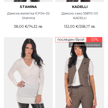
STAMINA
KADELLI
Дамска жилетка 1CP04-02
Дамско сако 55870-03
Stamina
KADELLI
38,00 €
/
74,32 лв.
132,00 €
/
258,17 лв.
последен брой
-51%
+
големи размери