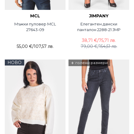
MCL
JIMPANY
Мъжки пуловер MCL
Елегантен дамски
27643-09
панталон 2288-21 JMP
38,71 €
/
75,71 лв.
55,00 €
/
107,57 лв.
79,00 €
/
154,51 лв.
НОВО
+
големи размери