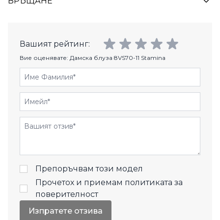
ВРЪЩАНЕ
Вашият рейтинг:
Вие оценявате:
Дамска блуза 8VS70-11 Stamina
Име Фамилия
Имейл
Отзиви
Препоръчвам този модел
Прочетох и приемам
политиката за
поверителност
Изпратете отзива