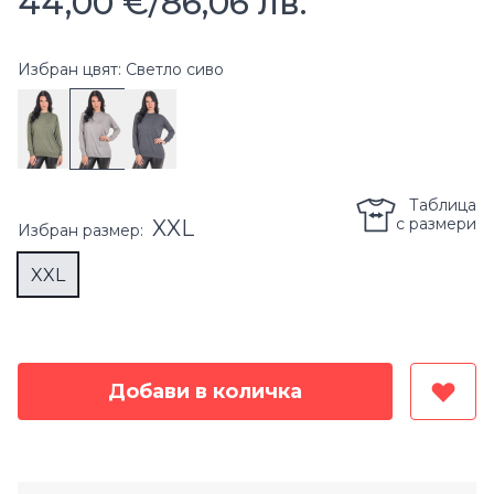
44,00 €
/
86,06 лв.
Избран цвят: Светло сиво
Таблица
с размери
XXL
Избран
размер
:
XXL
Добави в количка