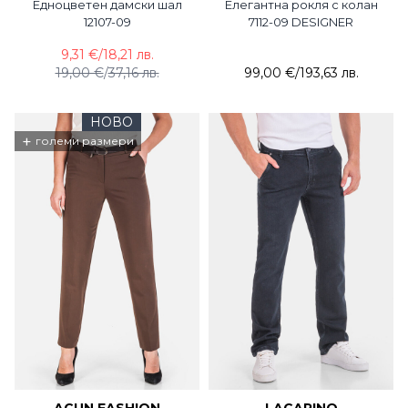
Едноцветен дамски шал
Елегантна рокля с колан
12107-09
7112-09 DESIGNER
9,31 €
/
18,21 лв.
19,00 €
/
37,16 лв.
99,00 €
/
193,63 лв.
НОВО
+
големи размери