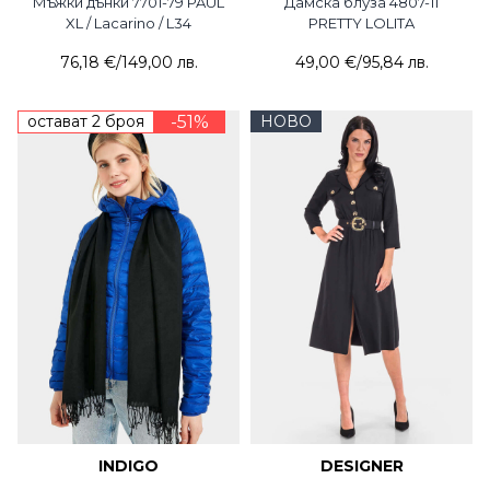
Мъжки дънки 7701-79 PAUL
Дамска блуза 4807-11
XL / Lacarino / L34
PRETTY LOLITA
76,18 €
/
149,00 лв.
49,00 €
/
95,84 лв.
остават 2 броя
-51%
НОВО
INDIGO
DESIGNER