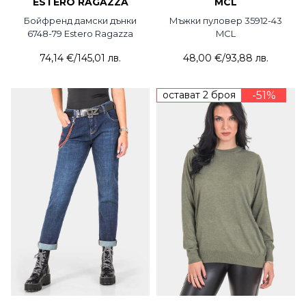
ESTERO RAGAZZA
MCL
Бойфренд дамски дънки
Мъжки пуловер 35912-43
6748-79 Estero Ragazza
MCL
74,14 €
/
145,01 лв.
48,00 €
/
93,88 лв.
остават 2 броя
-51%