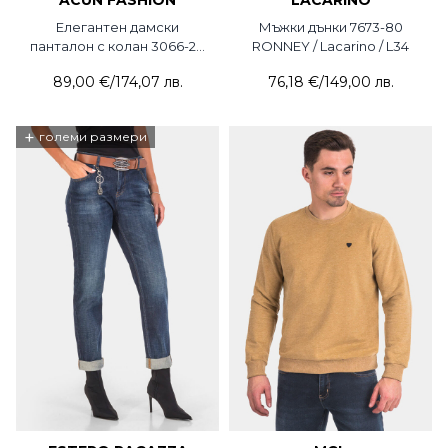
ACUN FASHION
LACARINO
Елегантен дамски
Мъжки дънки 7673-80
панталон с колан 3066-28
RONNEY / Lacarino / L34
ACUN
89,00 €
/
174,07 лв.
76,18 €
/
149,00 лв.
+
големи размери