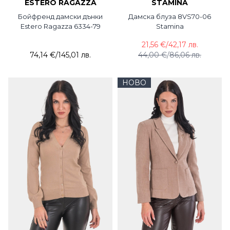
ESTERO RAGAZZA
STAMINA
Бойфренд дамски дънки
Дамска блуза 8VS70-06
Estero Ragazza 6334-79
Stamina
21,56 €
/
42,17 лв.
74,14 €
/
145,01 лв.
44,00 €
/
86,06 лв.
НОВО