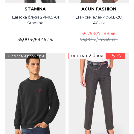
STAMINA
ACUN FASHION
Дамска блуза 2PM69-01
Дамски елек 4066E-28
Stamina
ACUN
36,75 €
/
71,88 лв.
35,00 €
/
68,45 лв.
75,00 €
/
146,69 лв.
+
остават 2 броя
-51%
големи размери