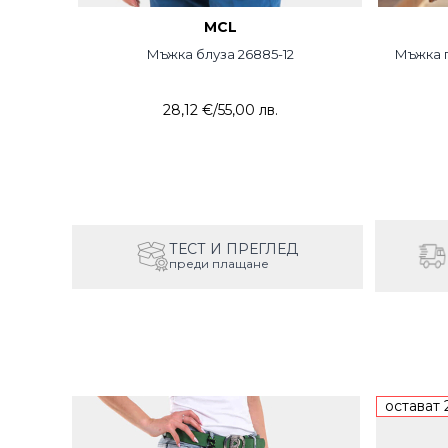
MCL
6 MCL
Мъжка блуза 26885-12
Мъжка п
28,12 €
/
55,00 лв.
ТЕСТ И ПРЕГЛЕД
преди плащане
остават 