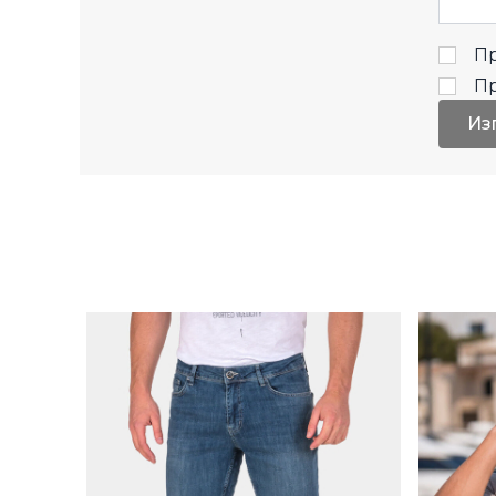
Пр
П
Из