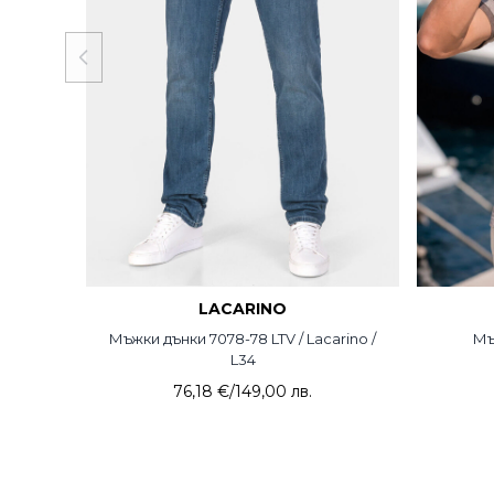
LACARINO
Мъжки дънки 7078-78 LTV / Lacarino /
Мъ
L34
76,18 €
/
149,00 лв.