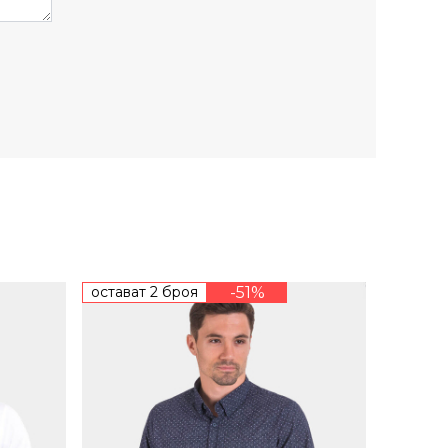
остават 2 броя
-51%
+
голем