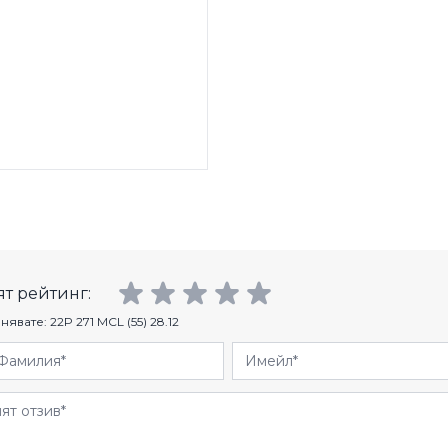
т рейтинг:
нявате:
22P 271 MCL (55) 28.12
Фамилия
Имейл
и