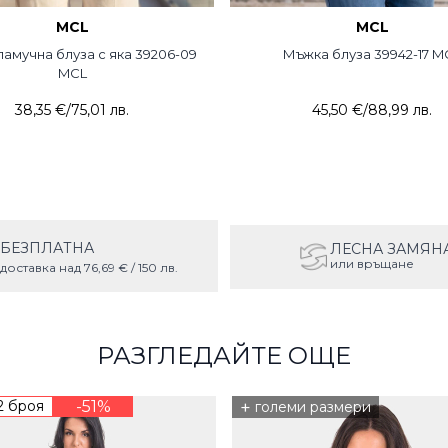
MCL
MCL
амучна блуза с яка 39206-09
Мъжка блуза 39942-17 M
MCL
38,35 €
/
75,01 лв.
45,50 €
/
88,99 лв.
БЕЗПЛАТНА
ЛЕСНА ЗАМЯН
или връщане
доставка над 76,69 € / 150 лв.
РАЗГЛЕДАЙТЕ ОЩЕ
2 броя
-51%
+
големи размери