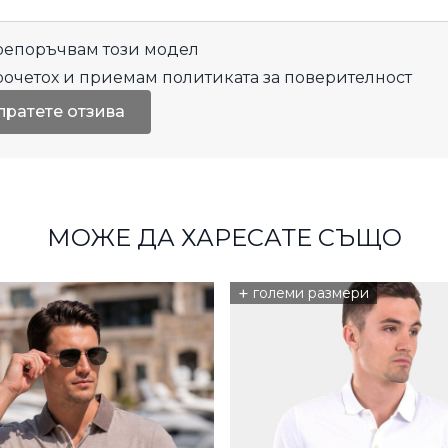
епоръчвам този модел
рочетох и приемам
политиката за поверителност
пратете отзива
МОЖЕ ДА ХАРЕСАТЕ СЪЩО
+
големи размери