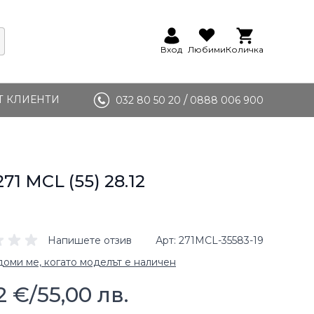
Вход
Любими
Количка
Т КЛИЕНТИ
/
032 80 50 20
0888 006 900
271 MCL (55) 28.12
Напишете отзив
Арт
271MCL-35583-19
оми ме, когато моделът е наличен
2 €
/
55,00 лв.