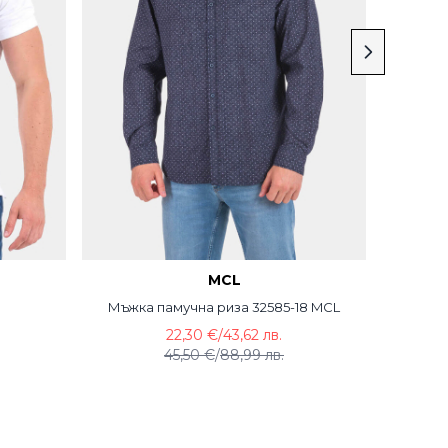
MCL
Мъжка памучна риза 32585-18 MCL
M
22,30 €
/
43,62 лв.
45,50 €
/
88,99 лв.