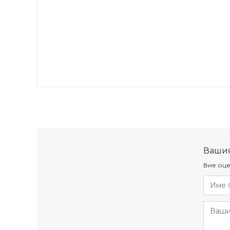
Вашия
Вие оце
Име 
Отзив