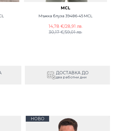
MCL
CL
Мъжка блуза 39486-45 MCL
М
14,78 €
/
28,91 лв.
30,17 €
/
59,01 лв.
А
ДОСТАВКА ДО
два работни дни
НОВО