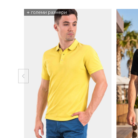
+
големи размери