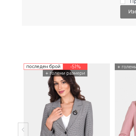
П
Из
последен брой
-51%
+
голем
+
големи размери