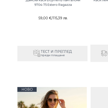
они с
Дамски къси boyfriend панталони
Къси лен
zza
9704-75 Estero Ragazza
59,00 €
/
115,39 лв.
ТЕСТ И ПРЕГЛЕД
преди плащане
НОВО