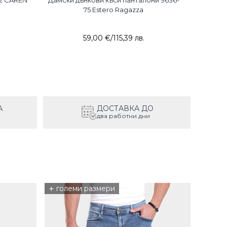
12 CAREN
Дамски дънкови къси панталони 9636-
Дамски 
75 Estero Ragazza
59,00 €
/
115,39 лв.
А
ДОСТАВКА ДО
два работни дни
+
големи размери