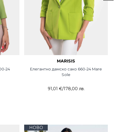
MARISIS
00-24
Елегантно дамско сако 660-24 Mare
Компл
Sole
91,01 €
/
178,00 лв.
НОВО
НОВО