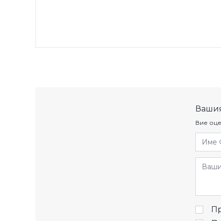
Вашия
Вие оце
Име 
Отзив
Пр