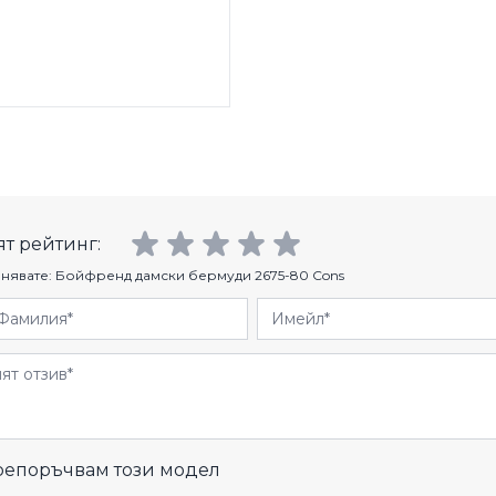
т рейтинг:
нявате:
Бойфренд дамски бермуди 2675-80 Cons
Фамилия
Имейл
и
епоръчвам този модел