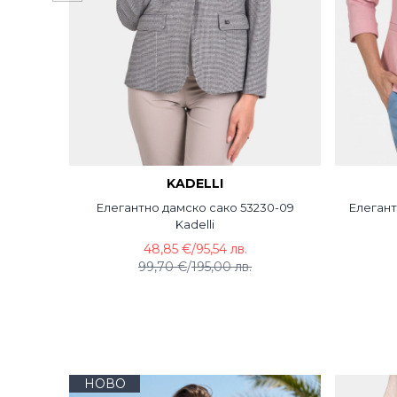
KADELLI
09
Елегантно дамско сако 53230-09
Елегант
Kadelli
48,85 €
/
95,54 лв.
99,70 €
/
195,00 лв.
НОВО