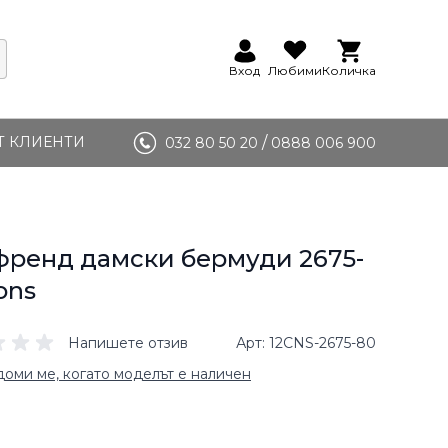
Вход
Любими
Количка
Т КЛИЕНТИ
/
032 80 50 20
0888 006 900
ренд дамски бермуди 2675-
ons
Напишете отзив
Арт
12CNS-2675-80
оми ме, когато моделът е наличен