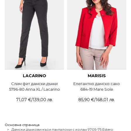
LACARINO
MARISIS
Слим фит дамски дънки
Елегантно дамско сако
5796-80 Anna XL / Lacarino
684-19 Mare Sole
71,07 €
/
139,00 лв.
85,90 €
/
168,01 лв.
Основна страница
>
Дамски дънкови къси панталони с колан 9705-75 Estero