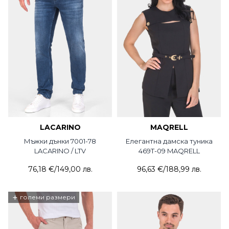
LACARINO
MAQRELL
Мъжки дънки 7001-78
Елегантна дамска туника
LACARINO / LTV
469T-09 MAQRELL
76,18 €
/
149,00 лв.
96,63 €
/
188,99 лв.
+
големи размери