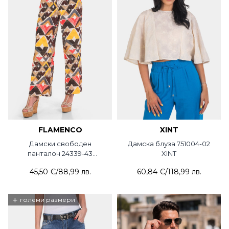
FLAMENCO
XINT
Дамски свободен
Дамска блуза 751004-02
панталон 24339-43
XINT
FLAMENCO
45,50 €
/
88,99 лв.
60,84 €
/
118,99 лв.
+
големи размери