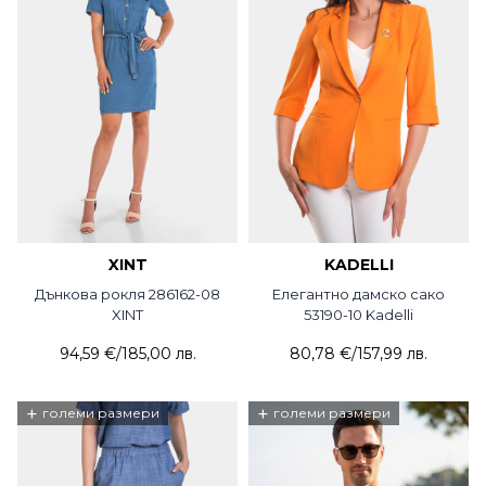
XINT
KADELLI
Дънкова рокля 286162-08
Елегантно дамско сако
XINT
53190-10 Kadelli
94,59 €
/
185,00 лв.
80,78 €
/
157,99 лв.
+
+
големи размери
големи размери