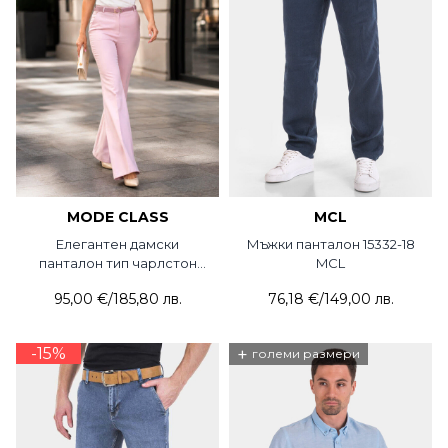
MODE CLASS
MCL
Елегантен дамски
Мъжки панталон 15332-18
панталон тип чарлстон
MCL
5765P-50 MDC
95,00 €
/
185,80 лв.
76,18 €
/
149,00 лв.
-15%
+
големи размери