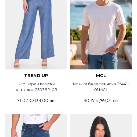
TREND UP
MCL
Клоширан дамски
Мъжка бяла тениска 35441-
панталон 25038P-08
01 MCL
TREND UP
71,07 €
/
139,00 лв.
30,17 €
/
59,01 лв.