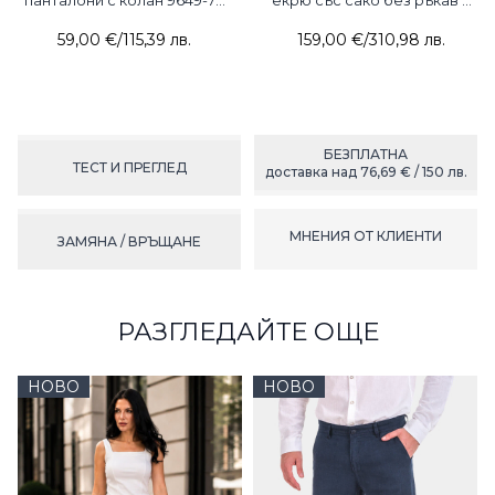
панталони с колан 9649-74
екрю със сако без ръкав и
Estero Ragazza
пола 3454-12 BRZ
59,00 €
/
115,39 лв.
159,00 €
/
310,98 лв.
БЕЗПЛАТНА
ТЕСТ И ПРЕГЛЕД
доставка над 76,69 € / 150 лв.
МНЕНИЯ ОТ КЛИЕНТИ
ЗАМЯНА / ВРЪЩАНЕ
РАЗГЛЕДАЙТЕ ОЩЕ
НОВО
НОВО