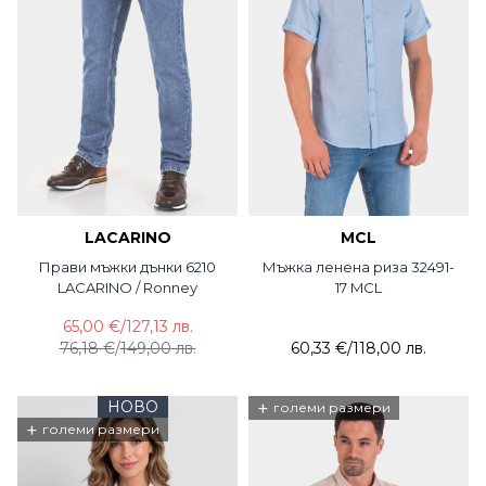
LACARINO
MCL
Прави мъжки дънки 6210
Мъжка ленена риза 32491-
LACARINO / Ronney
17 MCL
65,00 €
/
127,13 лв.
76,18 €
/
149,00 лв.
60,33 €
/
118,00 лв.
НОВО
+
големи размери
+
големи размери