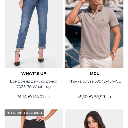
WHAT'S UP
MCL
Бойфренд дамски дънки
Мъжка блуза 39942-45 MCL
7033-78 What's up
74,14 €
/
145,01 лв.
45,50 €
/
88,99 лв.
+
големи размери