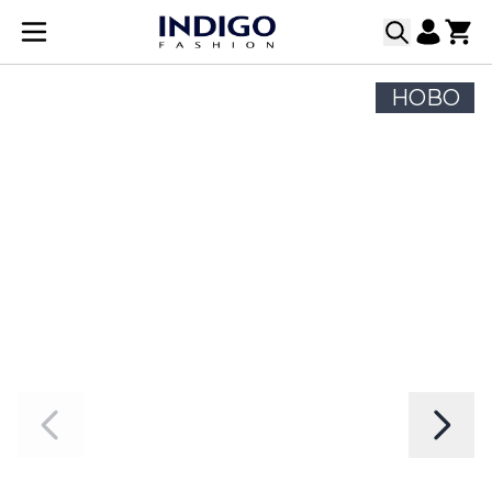
Прескачане към съдържанието
НОВО