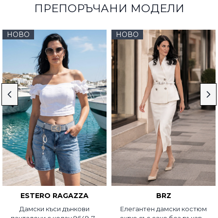
ПРЕПОРЪЧАНИ МОДЕЛИ
НОВО
НОВО
ESTERO RAGAZZA
BRZ
Дамски къси дънкови
Елегантен дамски костюм