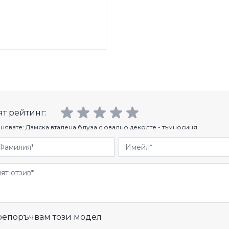
т рейтинг:
нявате:
Дамска вталена блуза с овално деколте - тъмносиня
Фамилия
Имейл
и
епоръчвам този модел