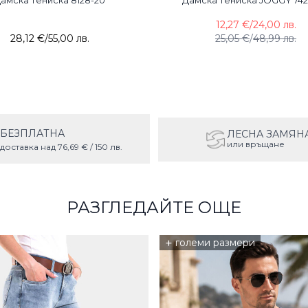
амска тениска 8128-20
Дамска тениска JOGGY 74
12,27 €
/
24,00 лв.
28,12 €
/
55,00 лв.
25,05 €
/
48,99 лв.
БЕЗПЛАТНА
ЛЕСНА ЗАМЯН
или връщане
доставка над 76,69 € / 150 лв.
РАЗГЛЕДАЙТЕ ОЩЕ
+
големи размери