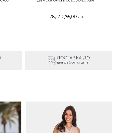
28-09
Дамска блуза 602096-20 XINT
28,12 €
/
55,00 лв.
А
ДОСТАВКА ДО
два работни дни