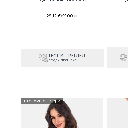
INT
Дамска тениска 8128-09
Д
28,12 €
/
55,00 лв.
ТЕСТ И ПРЕГЛЕД
преди плащане
+
големи размери