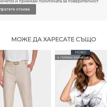
рочетох и приемам
политиката за поверителност
пратете отзива
МОЖЕ ДА ХАРЕСАТЕ СЪЩО
НОВО
+
големи размери