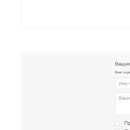
Вашия
Вие оце
Име 
Отзив
Пр