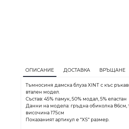
ОПИСАНИЕ
ДОСТАВКА
ВРЪЩАНЕ
Тъмносиня дамска блуза XINT с къс ръкав
втален модел.
Състав: 45% памук, 50% модал, 5% еластан
Данни на модела: гръдна обиколка 86см, т
височина 175см
Показаният артикул е "XS" размер.