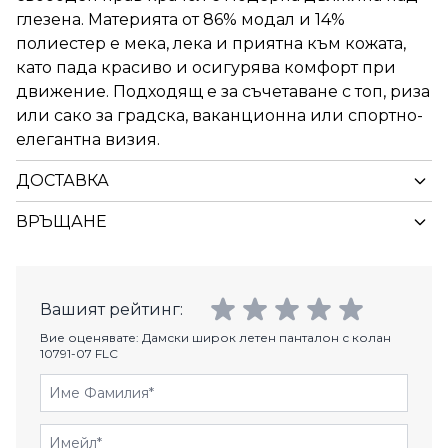
глезена. Материята от 86% модал и 14%
полиестер е мека, лека и приятна към кожата,
като пада красиво и осигурява комфорт при
движение. Подходящ е за съчетаване с топ, риза
или сако за градска, ваканционна или спортно-
елегантна визия.
ДОСТАВКА
ВРЪЩАНЕ
Вашият рейтинг:
Вие оценявате:
Дамски широк летен панталон с колан
10791-07 FLC
Име Фамилия
Имейл