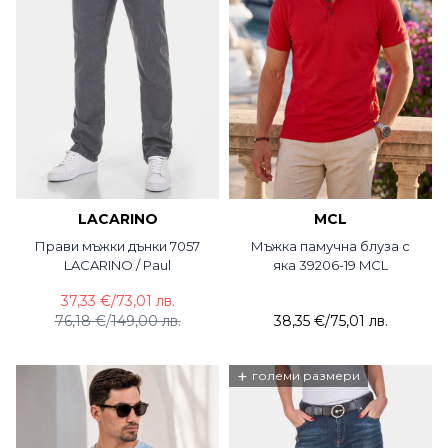
LACARINO
MCL
Прави мъжки дънки 7057
Мъжка памучна блуза с
LACARINO / Paul
яка 39206-19 MCL
37,33 €
/
73,01 лв.
76,18 €
/
149,00 лв.
38,35 €
/
75,01 лв.
+
големи размери