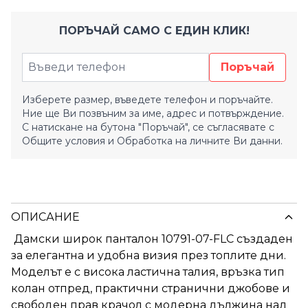
ПОРЪЧАЙ САМО С ЕДИН КЛИК!
Поръчай
Изберете размер, въведете телефон и поръчайте.
Ние ще Ви позвъним за име, адрес и потвърждение.
С натискане на бутона "Поръчай", се съгласявате с
Общите условия
и
Обработка на личните Ви данни.
ОПИСАНИЕ
Дамски широк панталон 10791-07-FLC създаден
за елегантна и удобна визия през топлите дни.
Моделът е с висока ластична талия, връзка тип
колан отпред, практични странични джобове и
свободен прав крачол с модерна дължина над