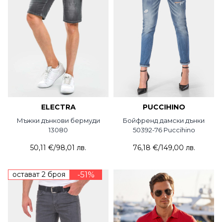
ELECTRA
PUCCIHINO
Мъжки дънкови бермуди
Бойфренд дамски дънки
13080
50392-76 Puccihino
50,11 €
/
98,01 лв.
76,18 €
/
149,00 лв.
остават 2 броя
-51%