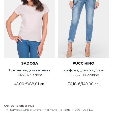
SADOSA
PUCCIHINO
Елегантна дамска блуза
Бойфренд дамски дънки
3027-02 Sadosa
50335-75 Puccihino
45,00 €
/
88,01 лв.
76,18 €
/
149,00 лв.
Основна страница
>
Дамски широк летен панталон с колан 10791-07 FLC