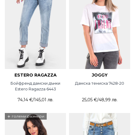
ESTERO RAGAZZA
JOGGY
Бойфренд дамски дънки
Дамска тениска 7428-20
Estero Ragazza 6443
74,14 €
/
145,01 лв.
25,05 €
/
48,99 лв.
+
големи размери