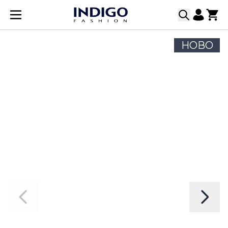
Прескачане към съдържанието
НОВО