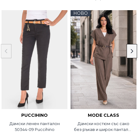
НОВО
PUCCIHINO
MODE CLASS
Дамски ленен панталон
Дамски костюм със сако
50344-09 Puccihino
без ръкав и широк панталон
5751-45 MDC