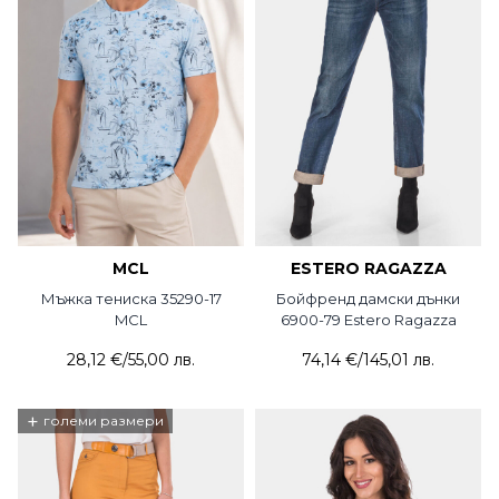
MCL
ESTERO RAGAZZA
Мъжка тениска 35290-17
Бойфренд дамски дънки
MCL
6900-79 Estero Ragazza
28,12 €
/
55,00 лв.
74,14 €
/
145,01 лв.
+
големи размери