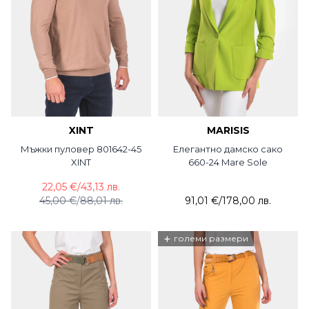
XINT
MARISIS
Мъжки пуловер 801642-45
Елегантно дамско сако
XINT
660-24 Mare Sole
22,05 €
/
43,13 лв.
45,00 €
/
88,01 лв.
91,01 €
/
178,00 лв.
+
големи размери