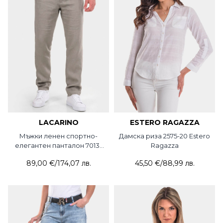
LACARINO
ESTERO RAGAZZA
Мъжки ленен спортно-
Дамска риза 2575-20 Estero
елегантен панталон 7013-
Ragazza
03 LCR
89,00 €
/
174,07 лв.
45,50 €
/
88,99 лв.