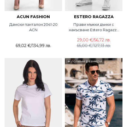
ACUN FASHION
ESTERO RAGAZZA
Дамски панталон 2041-20
Прави мъжки дънки с
ACN
накъсване Estero Ragazza
50018
29,00 €
/
56,72 лв.
69,02 €
/
134,99 лв.
65,00 €
/
127,13 лв.
+
големи размери