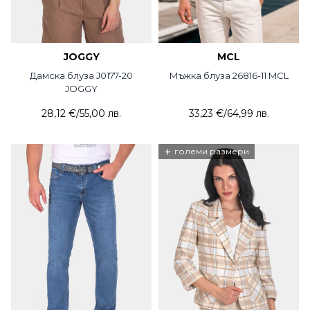
JOGGY
MCL
Дамска блуза J0177-20
Мъжка блуза 26816-11 MCL
JOGGY
28,12 €
/
55,00 лв.
33,23 €
/
64,99 лв.
+
големи размери