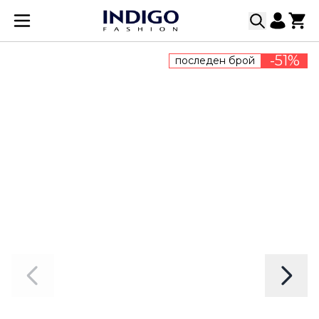
Прескачане към съдържанието
-51%
последен брой