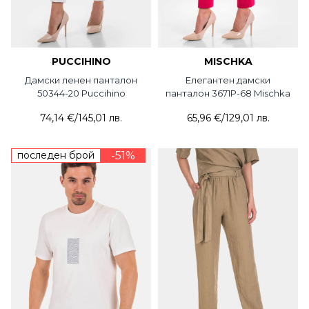
PUCCIHINO
MISCHKA
Дамски ленен панталон
Елегантен дамски
50344-20 Puccihino
панталон 3671P-68 Mischka
74,14 €
/
145,01 лв.
65,96 €
/
129,01 лв.
последен брой
-51%