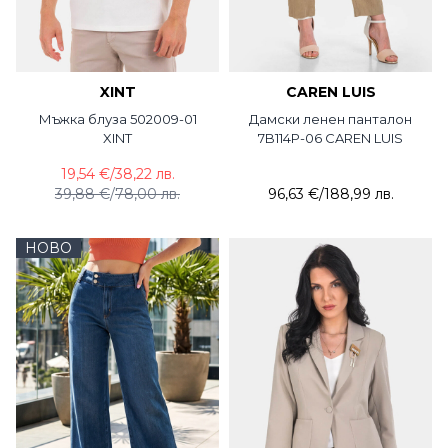
XINT
CAREN LUIS
Мъжка блуза 502009-01
Дамски ленен панталон
XINT
7B114P-06 CAREN LUIS
19,54 €
/
38,22 лв.
39,88 €
/
78,00 лв.
96,63 €
/
188,99 лв.
НОВО