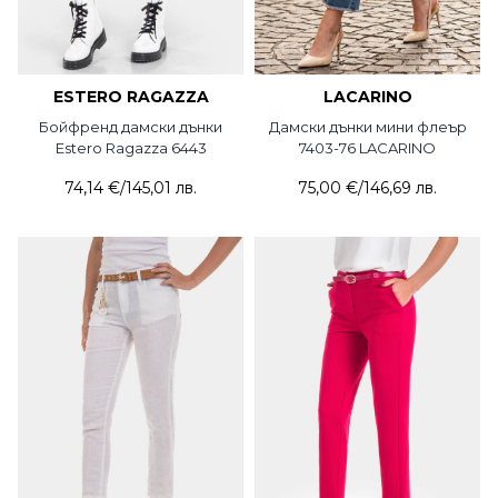
ESTERO RAGAZZA
LACARINO
Бойфренд дамски дънки
Дамски дънки мини флеър
Estero Ragazza 6443
7403-76 LACARINO
74,14 €
/
145,01 лв.
75,00 €
/
146,69 лв.