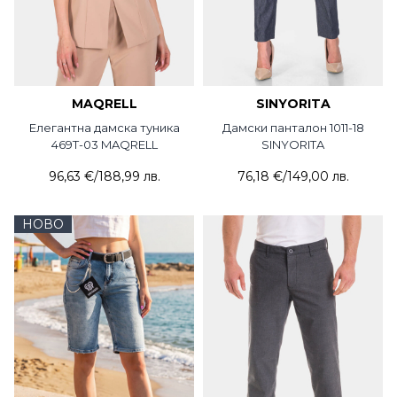
MAQRELL
SINYORITA
Елегантна дамска туника
Дамски панталон 1011-18
469T-03 MAQRELL
SINYORITA
96,63 €
/
188,99 лв.
76,18 €
/
149,00 лв.
НОВО