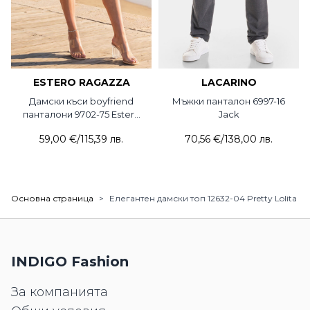
ESTERO RAGAZZA
LACARINO
Дамски къси boyfriend
Мъжки панталон 6997-16
панталони 9702-75 Estero
Jack
Ragazza
59,00 €
/
115,39 лв.
70,56 €
/
138,00 лв.
Основна страница
>
Елегантен дамски топ 12632-04 Pretty Lolita
INDIGO Fashion
За компанията