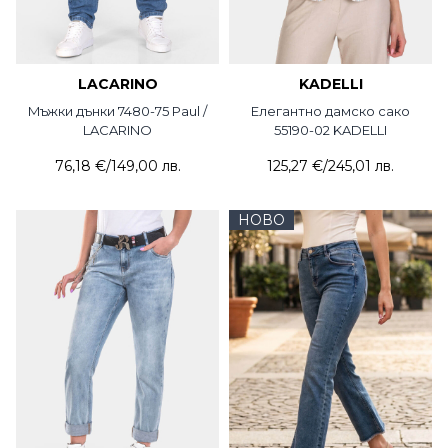
LACARINO
KADELLI
Mъжки дънки 7480-75 Paul /
Елегантно дамско сако
LACARINO
55190-02 KADELLI
76,18 €
/
149,00 лв.
125,27 €
/
245,01 лв.
НОВО