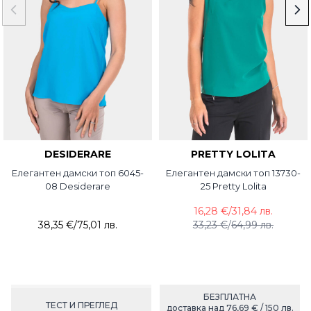
DESIDERARE
PRETTY LOLITA
Елегантен дамски топ 6045-
Елегантен дамски топ 13730-
08 Desiderare
25 Pretty Lolita
16,28 €
/
31,84 лв.
38,35 €
/
75,01 лв.
33,23 €
/
64,99 лв.
БЕЗПЛАТНА
ТЕСТ И ПРЕГЛЕД
доставка над 76,69 € / 150 лв.