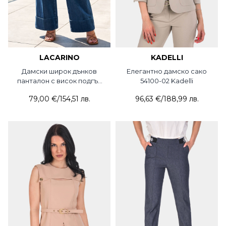
LACARINO
KADELLI
Дамски широк дънков
Елегантно дамско сако
панталон с висок подгъв
54100-02 Kadelli
8278-76 Lacarino
79,00 €
/
154,51 лв.
96,63 €
/
188,99 лв.