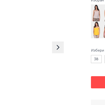
Избран 
Избери
38