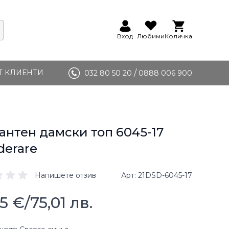
Вход
Любими
Количка
Т КЛИЕНТИ
/
032 80 50 20
0888 006 900
антен дамски топ 6045-17
derare
Напишете отзив
Арт
21DSD-6045-17
35 €
/
75,01 лв.