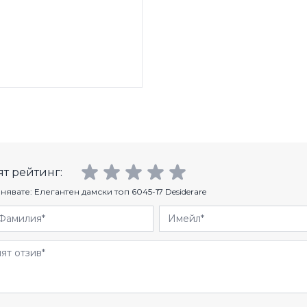
т рейтинг:
нявате:
Елегантен дамски топ 6045-17 Desiderare
Фамилия
Имейл
и