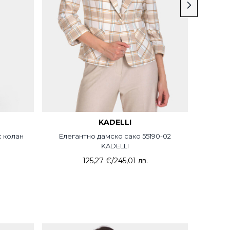
KADELLI
с колан
Елегантно дамско сако 55190-02
Дамски 
KADELLI
125,27 €
/
245,01 лв.
+
голем