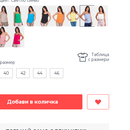
цвят: Светло синьо
Таблица
с размери
размер
40
42
44
46
Добави в количка