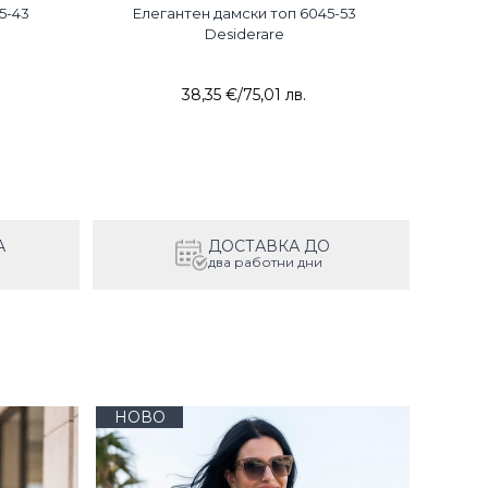
5-43
Елегантен дамски топ 6045-53
Елегант
Desiderare
38,35 €
/
75,01 лв.
А
ДОСТАВКА ДО
два работни дни
НОВО