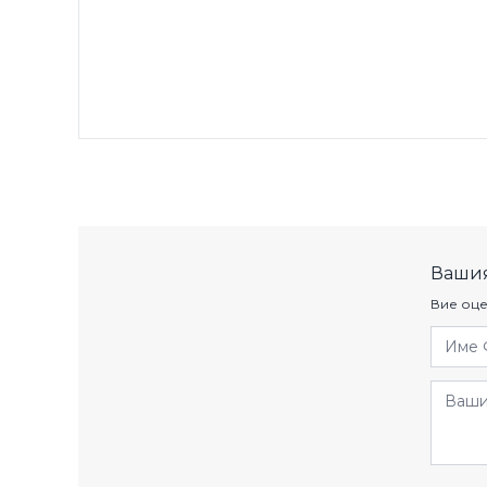
Вашия
Вие оце
Име 
Отзив