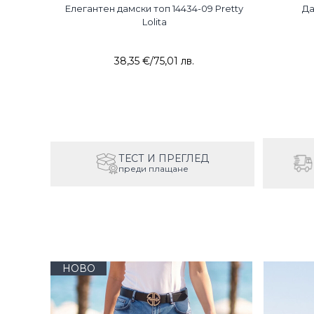
5-03
Елегантен дамски топ 14434-09 Pretty
Да
Lolita
38,35 €
/
75,01 лв.
ТЕСТ И ПРЕГЛЕД
преди плащане
НОВО