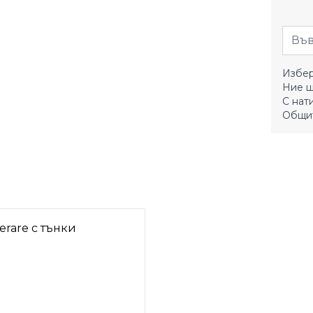
Избер
Ние щ
С нат
Общит
erare с тънки