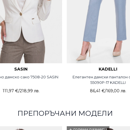
SASIN
KADELLI
но дамско сако 7508-20 SASIN
Елегантен дамски панталон 
55090P-17 KADELLI
111,97 €
/
218,99 лв.
86,41 €
/
169,00 лв.
ПРЕПОРЪЧАНИ МОДЕЛИ
+
големи размери