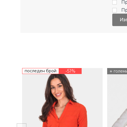
Пр
П
Из
последен брой
-51%
+
голем