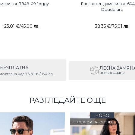
мски топ 7848-09 Joggy
Елегантен дамски топ 604
Desiderare
23,01 €
/
45,00 лв.
38,35 €
/
75,01 лв.
БЕЗПЛАТНА
ЛЕСНА ЗАМЯН
или връщане
доставка над 76,69 € / 150 лв.
РАЗГЛЕДАЙТЕ ОЩЕ
НОВО
+
големи размери