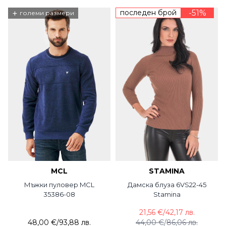
+
последен брой
-51%
големи размери
MCL
STAMINA
Мъжки пуловер MCL
Дамска блуза 6VS22-45
35386-08
Stamina
21,56 €
/
42,17 лв.
48,00 €
/
93,88 лв.
44,00 €
/
86,06 лв.