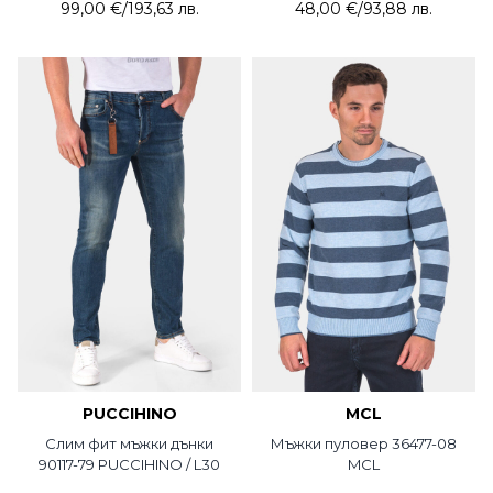
99,00 €
/
193,63 лв.
48,00 €
/
93,88 лв.
PUCCIHINO
MCL
Слим фит мъжки дънки
Мъжки пуловер 36477-08
90117-79 PUCCIHINO / L30
MCL