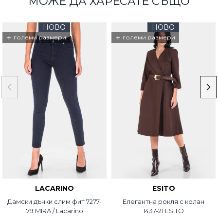
МОЖЕ ДА ХАРЕСАТЕ СЪЩО
НОВО
НОВО
+
+
големи размери
големи размери
LACARINO
ESITO
Дамски дънки слим фит 7277-
Елегантна рокля с колан
79 MIRA / Lacarino
1437-21 ESITO