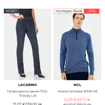
НОВО
последен брой
-51%
LACARINO
MCL
Прави дамски дънки 7232-
Мъжки пуловер 18356-08
79 Kelly L35
22,05 €
/
43,13 лв.
71,07 €
/
139,00 лв.
45,00 €
/
88,01 лв.