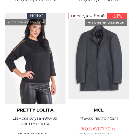
НОВО
последен брой
-51%
+
+
големи размери
големи размери
PRETTY LOLITA
MCL
Дамска блуза 4810-09
Мъжко палто 40241
PRETTY LOLITA
90,65 €
/
177,30 лв.