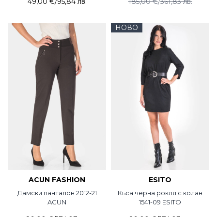
49,00 €
/
95,84 лв.
185,00 €
/
361,83 лв.
НОВО
ACUN FASHION
ESITO
Дамски панталон 2012-21
Къса черна рокля с колан
ACUN
1541-09 ESITO