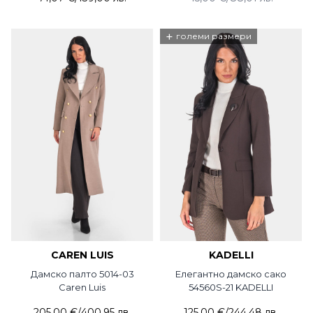
+
големи размери
CAREN LUIS
KADELLI
Дамско палто 5014-03
Елегантно дамско сако
Caren Luis
54560S-21 KADELLI
205,00 €
/
400,95 лв.
125,00 €
/
244,48 лв.