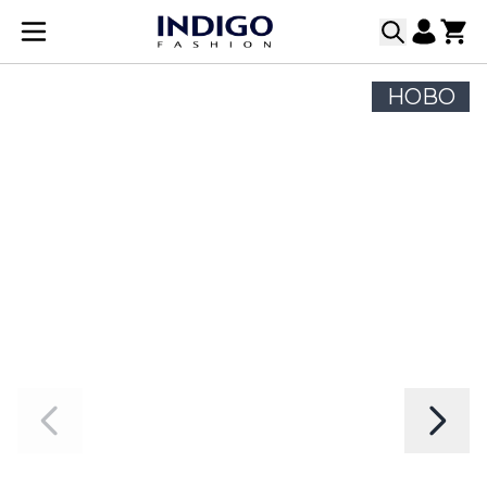
Прескачане към съдържанието
НОВО