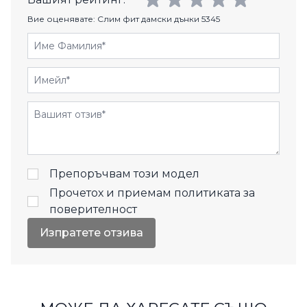
Вие оценявате:
Слим фит дамски дънки 5345
Име Фамилия
Имейл
Отзиви
Препоръчвам този модел
Прочетох и приемам
политиката за
поверителност
Изпратете отзива