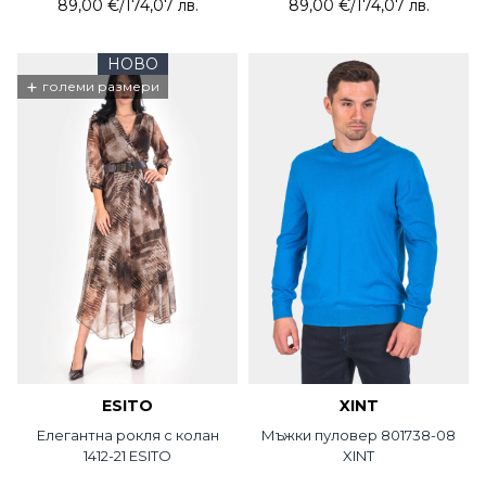
89,00 €
/
174,07 лв.
89,00 €
/
174,07 лв.
НОВО
+
големи размери
ESITO
XINT
Елегантна рокля с колан
Мъжки пуловер 801738-08
1412-21 ESITO
XINT