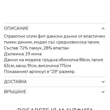
ОПИСАНИЕ
Страхотни слим фит дамски дънки от еластичен
тъмен деним, модел със средновисока талия.
Състав: 72% памук, 28% еластан
Дължина: 29 инча
Данни на модела: гръдна обиколка 86см, талия
63см, ханш 91см, височина 175см
Показаният артикул е "29" размер.
ДОСТАВКА
ВРЪЩАНЕ