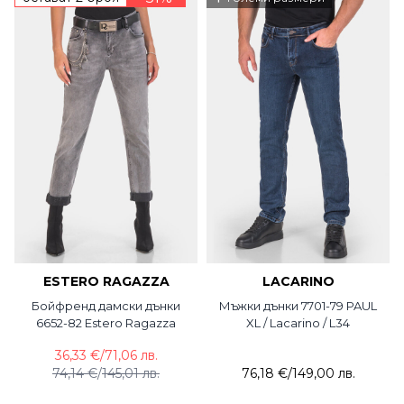
ESTERO RAGAZZA
LACARINO
Бойфренд дамски дънки
Мъжки дънки 7701-79 PAUL
6652-82 Estero Ragazza
XL / Lacarino / L34
36,33 €
/
71,06 лв.
74,14 €
/
145,01 лв.
76,18 €
/
149,00 лв.