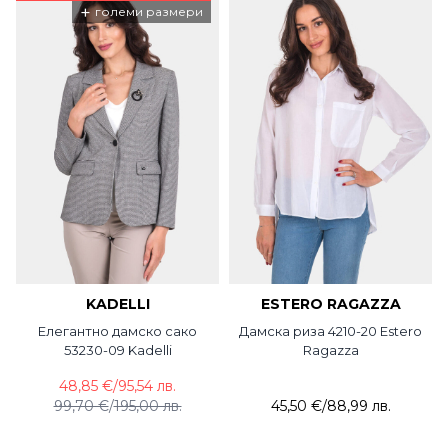
+
големи размери
KADELLI
ESTERO RAGAZZA
Елегантно дамско сако
Дамска риза 4210-20 Estero
53230-09 Kadelli
Ragazza
48,85 €
/
95,54 лв.
99,70 €
/
195,00 лв.
45,50 €
/
88,99 лв.