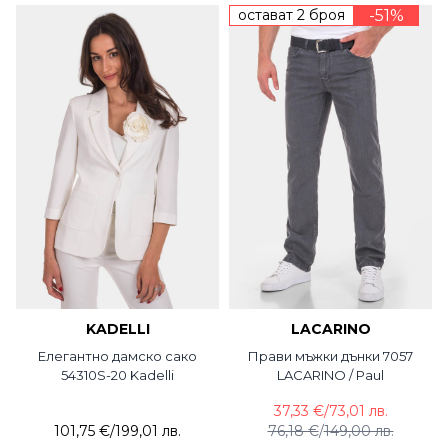
остават 2 броя
-51%
KADELLI
LACARINO
Елегантно дамско сако
Прави мъжки дънки 7057
54310S-20 Kadelli
LACARINO / Paul
37,33 €
/
73,01 лв.
101,75 €
/
199,01 лв.
76,18 €
/
149,00 лв.