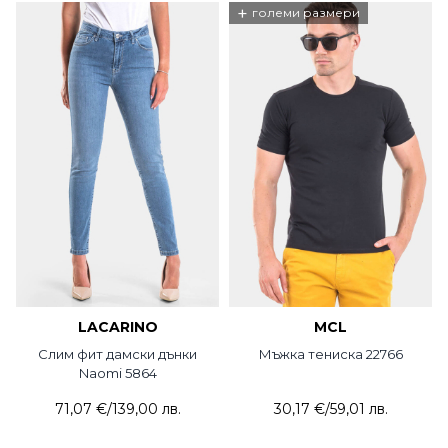
+
големи размери
LACARINO
MCL
Слим фит дамски дънки
Мъжка тениска 22766
Naomi 5864
71,07 €
/
139,00 лв.
30,17 €
/
59,01 лв.