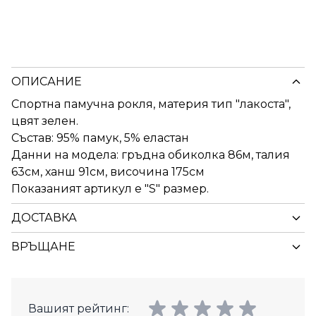
ОПИСАНИЕ
Спортна памучна рокля, материя тип "лакоста",
цвят зелен.
Състав: 95% памук, 5% еластан
Данни на модела: гръдна обиколка 86м, талия
63см, ханш 91см, височина 175см
Показаният артикул е "S" размер.
ДОСТАВКА
ВРЪЩАНЕ
Вашият рейтинг: