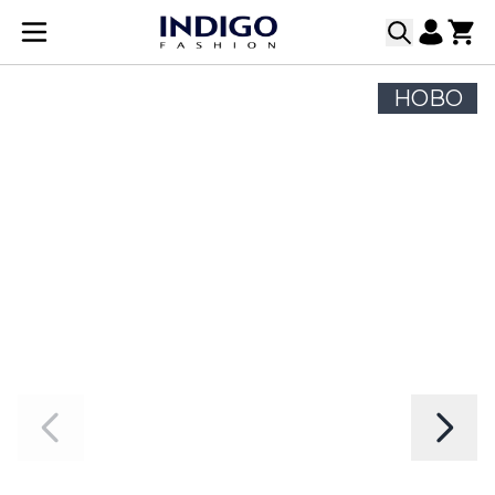
Прескачане към съдържанието
НОВО