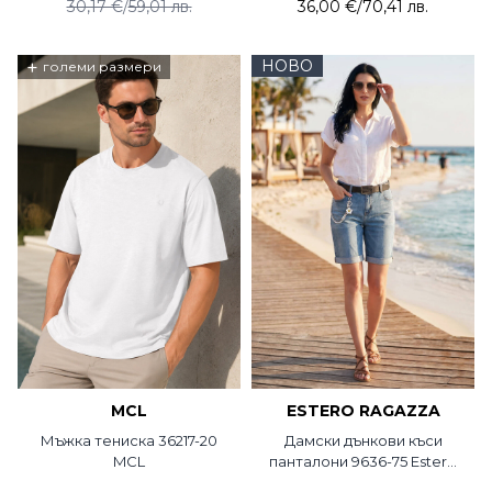
30,17 €
/
59,01 лв.
36,00 €
/
70,41 лв.
+
НОВО
големи размери
MCL
ESTERO RAGAZZA
Мъжка тениска 36217-20
Дамски дънкови къси
MCL
панталони 9636-75 Estero
Ragazza