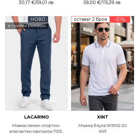
30,17 €
/
59,01 лв.
59,00 €
/
115,39 лв.
НОВО
остават 2 броя
-51%
+
големи размери
LACARINO
XINT
Мъжки ленен спортно-
Мъжка блуза 501902-20
елегантен панталон 7013-
XNT
18 LCR