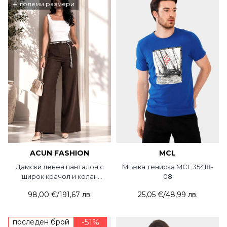
+
големи размери
ACUN FASHION
MCL
Дамски ленен панталон с
Мъжка тениска MCL 35418-
широк крачол и колан
08
5090-21 ACUN
98,00 €
/
191,67 лв.
25,05 €
/
48,99 лв.
последен брой
-51%