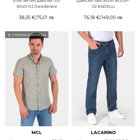
Елегантен дамски топ
Дамски панталон 54310P-
6045-03 Desiderare
02 KADELLI
38,35 €
/
75,01 лв.
76,18 €
/
149,00 лв.
+
големи размери
MCL
LACARINO