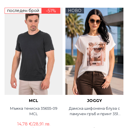
последен брой
-51%
НОВО
MCL
JOGGY
Мъжка тениска 35655-09
Дамска шифонена блуза с
MCL
памучен гръб и принт 351-
21 JOGGY
14,78 €
/
28,91 лв.