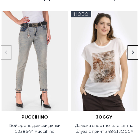
НОВО
PUCCIHINO
JOGGY
Бойфренд дамски дънки
Дамска спортно-елегантна
50386-74 Puccihino
блуза с принт 348-21 JOGGY