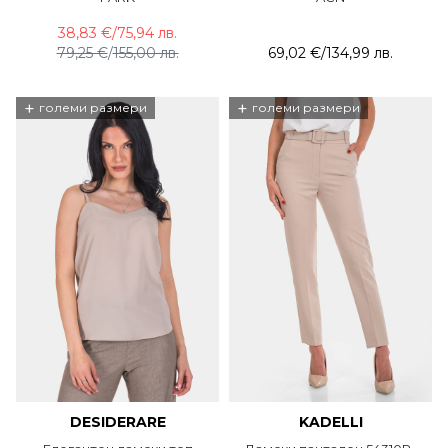
38,83 €
/
75,94 лв.
79,25 €
/
155,00 лв.
69,02 €
/
134,99 лв.
+
+
големи размери
големи размери
DESIDERARE
KADELLI