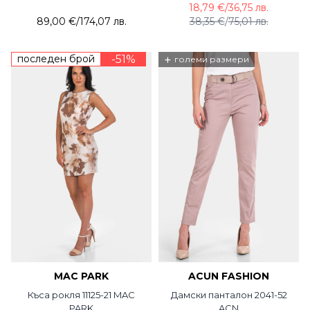
18,79 €
/
36,75 лв.
89,00 €
/
174,07 лв.
38,35 €
/
75,01 лв.
последен брой
-51%
+
големи размери
MAC PARK
ACUN FASHION
Къса рокля 11125-21 MAC
Дамски панталон 2041-52
PARK
ACN