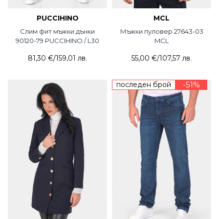
PUCCIHINO
MCL
Слим фит мъжки дънки
Мъжки пуловер 27643-03
90120-79 PUCCIHINO / L30
MCL
81,30 €
/
159,01 лв.
55,00 €
/
107,57 лв.
последен брой
-51%