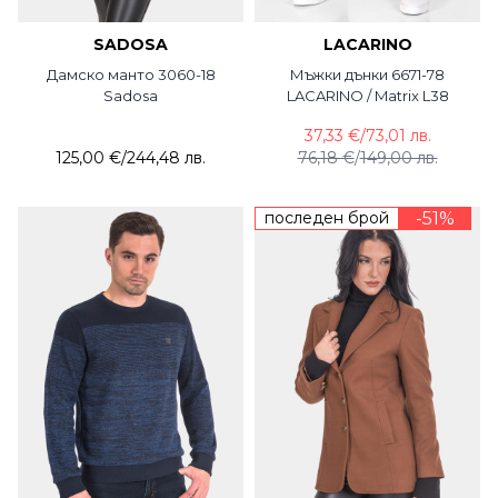
SADOSA
LACARINO
Дамско манто 3060-18
Мъжки дънки 6671-78
Sadosa
LACARINO / Matrix L38
37,33 €
/
73,01 лв.
125,00 €
/
244,48 лв.
76,18 €
/
149,00 лв.
последен брой
-51%