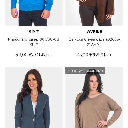
XINT
AVRILE
Мъжки пуловер 801738-08
Дамска блуза с шал 92633-
XINT
21 AVRIL
48,00 €
/
93,88 лв.
45,00 €
/
88,01 лв.
+
големи размери