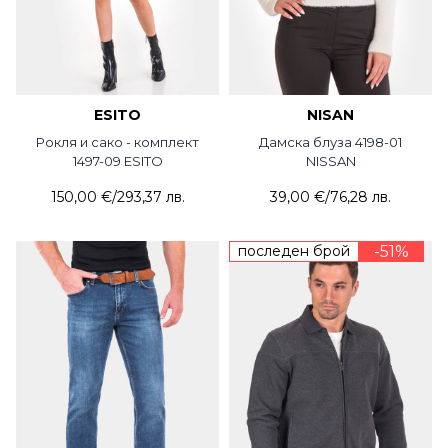
ESITO
NISAN
Рокля и сако - комплект
Дамска блуза 4198-01
1497-09 ESITO
NISSAN
150,00 €
/
293,37 лв.
39,00 €
/
76,28 лв.
последен брой
-51%