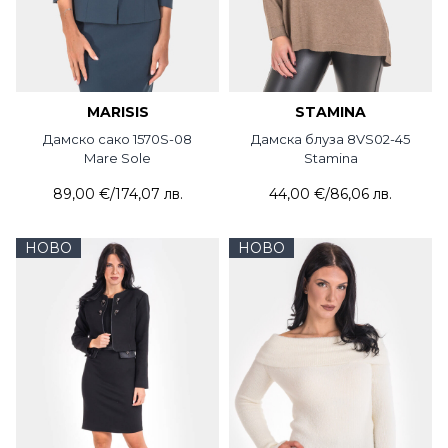
MARISIS
STAMINA
Дамско сако 1570S-08
Дамска блуза 8VS02-45
Mare Sole
Stamina
89,00 €
/
174,07 лв.
44,00 €
/
86,06 лв.
НОВО
НОВО