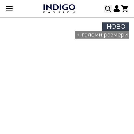
Прескачане към съдържанието
НОВО
+
големи размери