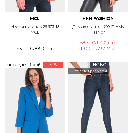
MCL
HKN FASHION
Мъжки пуловер 29673-18
Дамско палто 4210-21 HKN
MCL
Fashion
58,31 €
/
114,04 лв.
45,00 €
/
88,01 лв.
119,00 €
/
232,74 лв.
последен брой
-51%
НОВО
+
големи размери