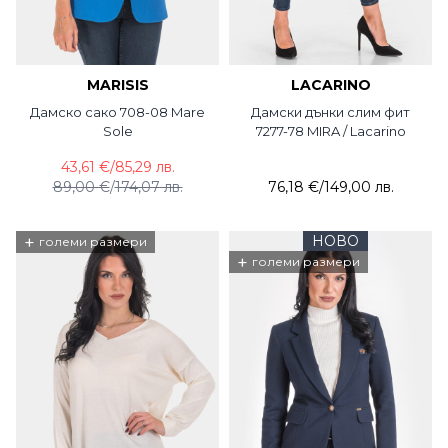
MARISIS
LACARINO
Дамско сако 708-08 Mare
Дамски дънки слим фит
Sole
7277-78 MIRA / Lacarino
43,61 €
/
85,29 лв.
89,00 €
/
174,07 лв.
76,18 €
/
149,00 лв.
+
НОВО
големи размери
+
големи размери