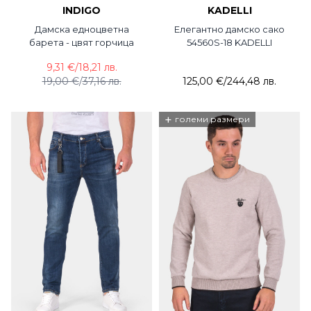
INDIGO
KADELLI
Дамска едноцветна
Елегантно дамско сако
барета - цвят горчица
54560S-18 KADELLI
9,31 €
/
18,21 лв.
19,00 €
/
37,16 лв.
125,00 €
/
244,48 лв.
+
големи размери