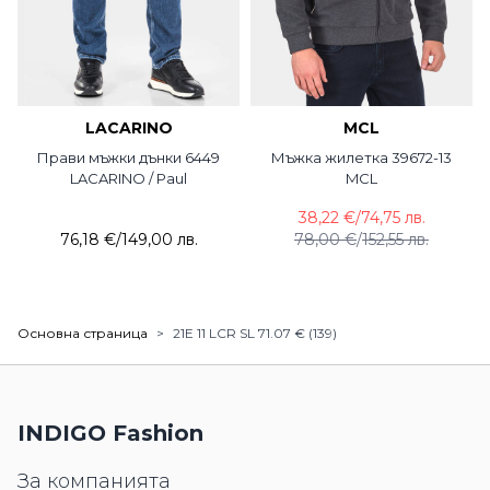
LACARINO
MCL
Прави мъжки дънки 6449
Мъжка жилетка 39672-13
LACARINO / Paul
MCL
38,22 €
/
74,75 лв.
76,18 €
/
149,00 лв.
78,00 €
/
152,55 лв.
Основна страница
>
21E 11 LCR SL 71.07 € (139)
INDIGO Fashion
За компанията