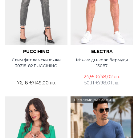
PUCCIHINO
ELECTRA
Слим фит дамски дънки
Мъжки дънкови бермуди
30318-82 PUCCIHINO
13087
24,55 €
/
48,02 лв.
76,18 €
/
149,00 лв.
50,11 €
/
98,01 лв.
+
големи размери