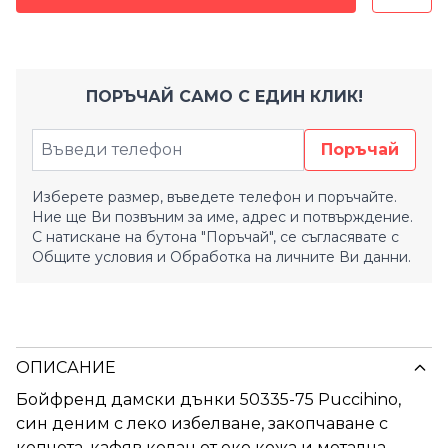
ПОРЪЧАЙ САМО С ЕДИН КЛИК!
Поръчай
Изберете размер, въведете телефон и поръчайте.
Ние ще Ви позвъним за име, адрес и потвърждение.
С натискане на бутона "Поръчай", се съгласявате с
Общите условия
и
Обработка на личните Ви данни.
ОПИСАНИЕ
Бойфренд дамски дънки 50335-75 Puccihino,
син деним с леко избелване, закопчаване с
копчета, кафяв колан от еко кожа и метална