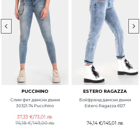
PUCCIHINO
ESTERO RAGAZZA
Слим фит дамски дънки
Бойфренд дамски дънки
30321-74 Puccihino
Estero Ragazza 6127
37,33 €
/
73,01 лв.
76,18 €
/
149,00 лв.
74,14 €
/
145,01 лв.