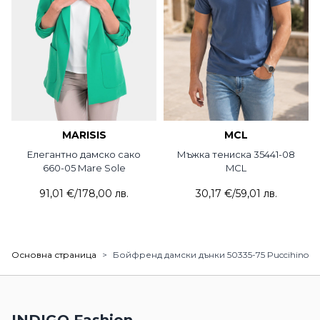
MARISIS
MCL
Елегантно дамско сако
Мъжка тениска 35441-08
660-05 Mare Sole
MCL
91,01 €
/
178,00 лв.
30,17 €
/
59,01 лв.
Основна страница
>
Бойфренд дамски дънки 50335-75 Puccihino