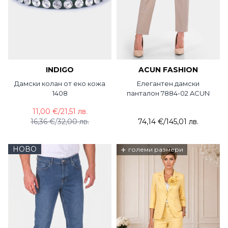
INDIGO
ACUN FASHION
Дамски колан от еко кожа
Елегантен дамски
1408
панталон 7884-02 ACUN
11,00 €
/
21,51 лв.
16,36 €
/
32,00 лв.
74,14 €
/
145,01 лв.
НОВО
+
големи размери