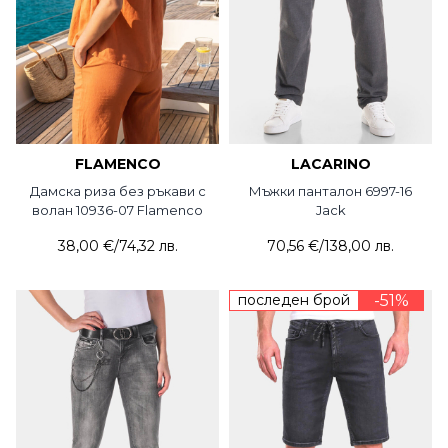
FLAMENCO
LACARINO
Дамска риза без ръкави с
Мъжки панталон 6997-16
волан 10936-07 Flamenco
Jack
38,00 €
/
74,32 лв.
70,56 €
/
138,00 лв.
последен брой
-51%