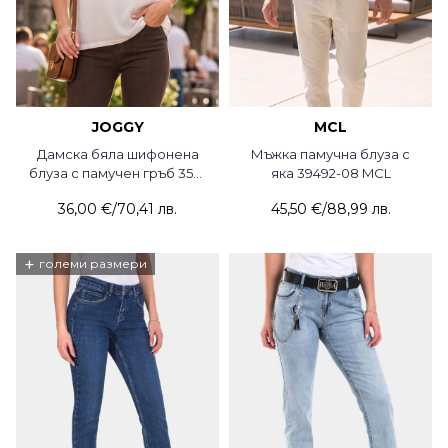
JOGGY
MCL
Дамска бяла шифонена
Мъжка памучна блуза с
блуза с памучен гръб 350-
яка 39492-08 MCL
21 JOGGY
36,00 €
/
70,41 лв.
45,50 €
/
88,99 лв.
+
големи размери