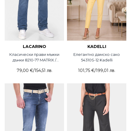
LACARINO
KADELLI
Класически прави мъжки
Елегантно дамско сако
дънки 8210-77 MATRIX /
54310S-12 Kadelli
Lacarino
79,00 €
/
154,51 лв.
101,75 €
/
199,01 лв.