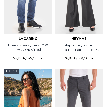
LACARINO
NEYMAZ
Прави мъжки дънки 6230
Чарлстон дамски
LACARINO / Paul
елегантен панталон 8068-
09 NMZ с колан от еко
76,18 €
/
149,00 лв.
76,18 €
/
149,00 лв.
кожа и верижка
НОВО