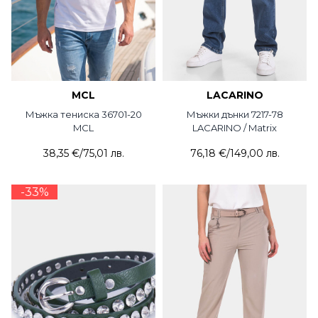
MCL
LACARINO
Мъжка тениска 36701-20
Мъжки дънки 7217-78
MCL
LACARINO / Matrix
38,35 €
/
75,01 лв.
76,18 €
/
149,00 лв.
-33%