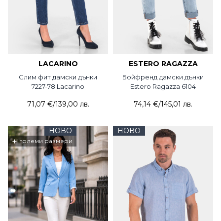
LACARINO
ESTERO RAGAZZA
Слим фит дамски дънки
Бойфренд дамски дънки
7227-78 Lacarino
Estero Ragazza 6104
71,07 €
/
139,00 лв.
74,14 €
/
145,01 лв.
НОВО
НОВО
+
големи размери