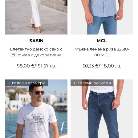
SASIN
MCL
Елегантно дамско сако с
Мъжка ленена риза 32618-
7/8 ръкав и декоративна
08 MCL
брошка 7707-17 Sasin
98,00 €
/
191,67 лв.
60,33 €
/
118,00 лв.
+
+
големи размери
големи размери