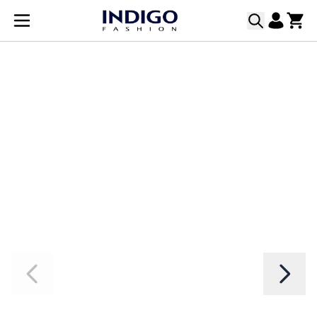
Прескачане към съдържанието