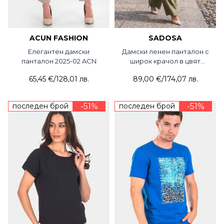
ACUN FASHION
SADOSA
Елегантен дамски
Дамски ленен панталон с
панталон 2025-02 ACN
широк крачол в цвят
маслина 2013-06 Sadosa
65,45 €
/
128,01 лв.
89,00 €
/
174,07 лв.
последен брой
-51%
последен брой
-51%