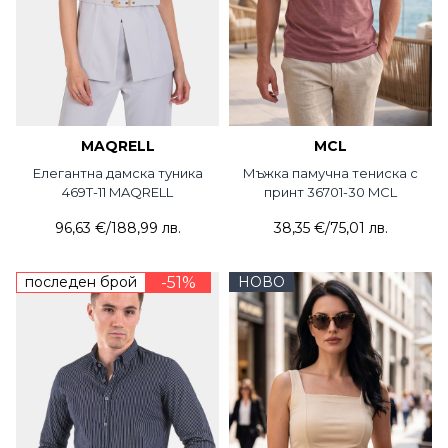
MAQRELL
MCL
Елегантна дамска туника
Мъжка памучна тениска с
469T-11 MAQRELL
принт 36701-30 MCL
96,63 €
/
188,99 лв.
38,35 €
/
75,01 лв.
последен брой
-51%
НОВО