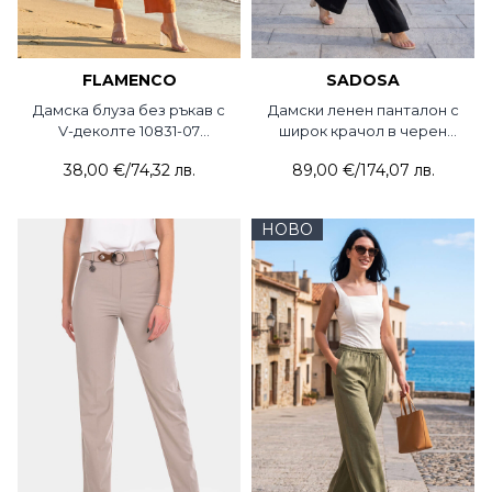
FLAMENCO
SADOSA
Дамска блуза без ръкав с
Дамски ленен панталон с
V-деколте 10831-07
широк крачол в черен
Flamenco
цвят 2013-09 Sadosa
38,00 €
/
74,32 лв.
89,00 €
/
174,07 лв.
НОВО