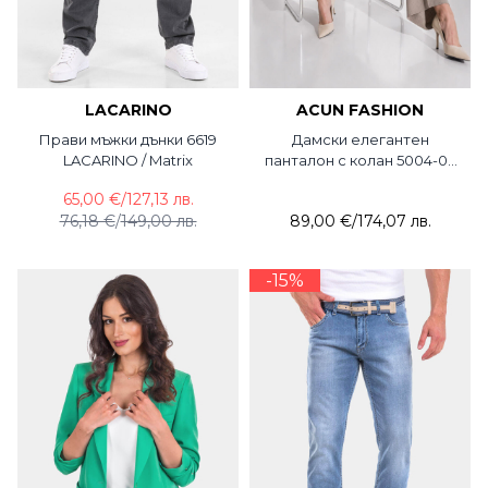
LACARINO
ACUN FASHION
Прави мъжки дънки 6619
Дамски елегантен
LACARINO / Matrix
панталон с колан 5004-03
ACUN
65,00 €
/
127,13 лв.
76,18 €
/
149,00 лв.
89,00 €
/
174,07 лв.
-15%