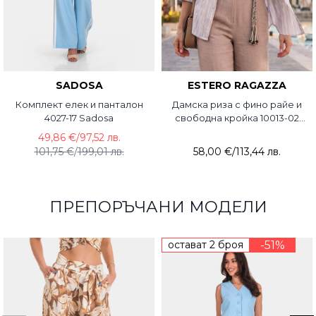
SADOSA
ESTERO RAGAZZA
Комплект елек и панталон
Дамска риза с фино райе и
4027-17 Sadosa
свободна кройка 10013-02
Estero Ragazza
49,86 €
/
97,52 лв.
101,75 €
/
199,01 лв.
58,00 €
/
113,44 лв.
ПРЕПОРЪЧАНИ МОДЕЛИ
остават 2 броя
-51%