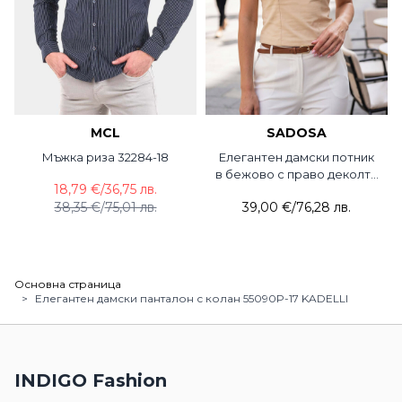
MCL
SADOSA
Мъжка риза 32284-18
Елегантен дамски потник
в бежово с право деколте
18,79 €
/
36,75 лв.
3162-02 Sadosa
38,35 €
/
75,01 лв.
39,00 €
/
76,28 лв.
Основна страница
>
Елегантен дамски панталон с колан 55090P-17 KADELLI
INDIGO Fashion