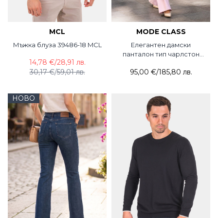
MCL
MODE CLASS
Мъжка блуза 39486-18 MCL
Елегантен дамски
панталон тип чарлстон
14,78 €
/
28,91 лв.
5765P-50 MDC
30,17 €
/
59,01 лв.
95,00 €
/
185,80 лв.
НОВО