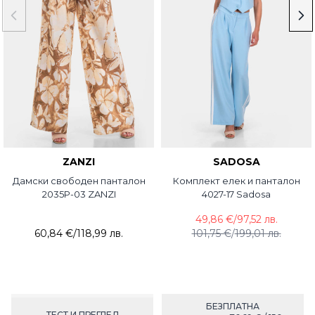
ZANZI
SADOSA
Дамски свободен панталон
Комплект елек и панталон
2035P-03 ZANZI
4027-17 Sadosa
49,86 €
/
97,52 лв.
60,84 €
/
118,99 лв.
101,75 €
/
199,01 лв.
БЕЗПЛАТНА
ТЕСТ И ПРЕГЛЕД