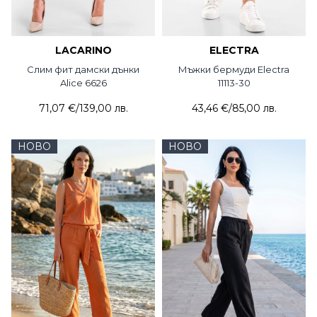
LACARINO
ELECTRA
Слим фит дамски дънки
Мъжки бермуди Electra
Alice 6626
11113-30
71,07 €
/
139,00 лв.
43,46 €
/
85,00 лв.
НОВО
НОВО