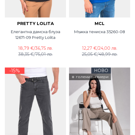
PRETTY LOLITA
MCL
Елегантна дамска блуза
Мъжка тениска 35260-08
12671-09 Pretty Lolita
18,79 €
/
36,75 лв.
12,27 €
/
24,00 лв.
38,35 €
/
75,01 лв.
25,05 €
/
48,99 лв.
-15%
НОВО
+
големи размери