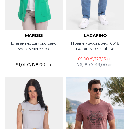
MARISIS
LACARINO
Елегантно дамско сако
Прави мъжки дънки 6648
660-05 Mare Sole
LACARINO / Paul L38
65,00 €
/
127,13 лв.
91,01 €
/
178,00 лв.
76,18 €
/
149,00 лв.